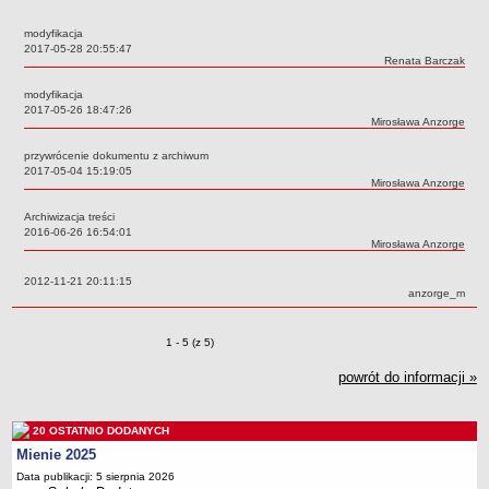
Przedszkola Miejskie
modyfikacja
ARCHIWUM SZKÓŁ I PLACÓWEK
Data:
2017-05-28 20:55:47
Autor:
Renata Barczak
Zlikwidowane gimnazja
modyfikacja
Przekształcone szkoły i placówki
Data:
2017-05-26 18:47:26
Autor:
Mirosława Anzorge
Wielofunkcyjna Placówka
SPECJALNE OŚRODKI SZKOLNO-WYCHOWAWCZE
przywrócenie dokumentu z archiwum
Data:
2017-05-04 15:19:05
Specjalny Ośrodek nr 1
Autor:
Mirosława Anzorge
Specjalny Ośrodek nr 5
Archiwizacja treści
BURSA MIEJSKA
Data:
2016-06-26 16:54:01
Autor:
Mirosława Anzorge
Dane podstawowe
Statut
Data:
2012-11-21 20:11:15
Autor:
anzorge_m
Majątek
Godziny dyżurów
Zmiany o pozycjach
1 - 5 (z 5)
Ogłoszenie
powrót do informacji »
Zarządzenia
Kontrole
20 OSTATNIO DODANYCH
Rejestry, ewidencje, archiwa
Mienie 2025
Data publikacji: 5 sierpnia 2026
Sprawozdania