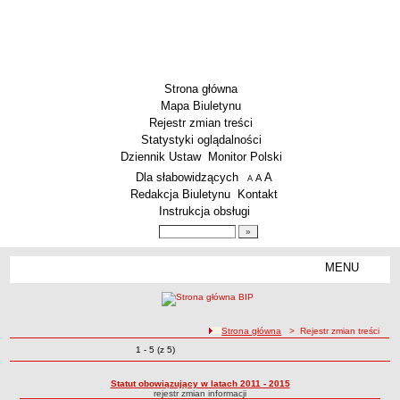
Strona główna
Mapa Biuletynu
Rejestr zmian treści
Statystyki oglądalności
Dziennik Ustaw
Monitor Polski
Menu dodatkowe
Dla słabowidzących
A
powiększ czcionkę
A
standardowy rozmiar czcionki
A
pomniejsz czcionkę
Redakcja Biuletynu
Kontakt
Instrukcja obsługi
Wyszukiwarka artykułów
Szukaj
MENU
Menu
SZKOŁY
Szkoły Podstawowe
ścieżka nawigacji
Strona główna
> Rejestr zmian treści
Licea
Zmiany o pozycjach
1 - 5 (z 5)
Rejestr zmian treści
Zespoły Szkół
Techniczne Zakłady Naukowe
Statut obowiązujący w latach 2011 - 2015
rejestr zmian informacji
PRZEDSZKOLA