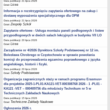
Data publikacji: 21 lipca 2026
Licea
Dział:
Informacja o rozstrzygnięciu zapytania ofertowego na zakup i
dostawę wyposażenia specjalistycznego dla OPM
Data publikacji: 21 lipca 2026
Zespoły Szkół
Dział:
Zapytanie ofertowe - Usługa montażu paneli podłogowych i listew
przypodłogowych w dwóch salach lekcyjnych w budynku VII LO
Data publikacji: 20 lipca 2026
Licea
Dział:
Zarządzenie nr 4/2026 Dyrektora Szkoły Podstawowej nr 12 im.
Bolesława Chrobrego w Częstochowie w sprawie powołania
komisji do przeprowadzenia egzaminu poprawkowego z języka
angielskiego, historii i fizyki.
Data publikacji: 20 lipca 2026
Szkoły Podstawowe
Dział:
Organizacja zagranicznych staży w ramach programu Erasmus+
dla projektów 2025-1-PL01-KA121-VET-000308768 2026 - 1 -PL01 -
KA121 -VET – 000409756 dla młodzieży Technikum nr 5 w
Technicznych Zakładach Naukowych
Data publikacji: 15 lipca 2026
Techniczne Zakłady Naukowe
Dział:
Ogłoszenia 2026 r.