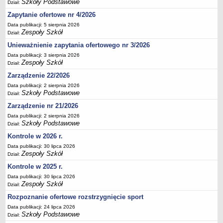
Szkoły Podstawowe
Dział:
Deklaracja dostępności
Zapytanie ofertowe nr 4/2026
PORADNIE PSYCHOLOGICZNO-PEDAGOGICZNE
Data publikacji: 5 sierpnia 2026
Zespół Poradni
Zespoły Szkół
Dział:
BIURO FINANSÓW OŚWIATY
Unieważnienie zapytania ofertowego nr 3/2026
Dane podstawowe
Data publikacji: 3 sierpnia 2026
Zespoły Szkół
Dział:
Statut
Zarządzenie 22/2026
Majątek
Data publikacji: 2 sierpnia 2026
Godziny dyżurów
Szkoły Podstawowe
Dział:
Ogłoszenia
Zarządzenie nr 21/2026
Data publikacji: 2 sierpnia 2026
Zarządzenia
Szkoły Podstawowe
Dział:
Rejestry, ewidencje, archiwa
Kontrole w 2026 r.
Kontrole
Data publikacji: 30 lipca 2026
Zespoły Szkół
Dział:
PONOWNE WYKORZYSTYWANIE
Kontrole w 2025 r.
Sprawozdania
Data publikacji: 30 lipca 2026
Deklaracja dostępności
Zespoły Szkół
Dział:
DEKLARACJA DOSTĘPNOŚCI
Rozpoznanie ofertowe rozstrzygnięcie sport
OŚWIADCZENIA MAJĄTKOWE
Data publikacji: 24 lipca 2026
Szkoły Podstawowe
PONOWNE WYKORZYSTYWANIE
Dział: