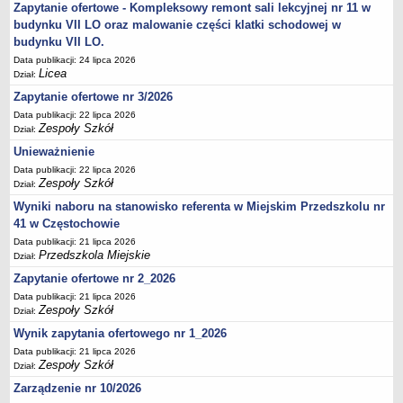
UDOSTĘPNIANIE INFORMACJI PUBLICZNEJ
Zapytanie ofertowe - Kompleksowy remont sali lekcyjnej nr 11 w
OCHRONA DANYCH OSOBOWYCH
budynku VII LO oraz malowanie części klatki schodowej w
budynku VII LO.
Data publikacji: 24 lipca 2026
Licea
Dział:
Zapytanie ofertowe nr 3/2026
Data publikacji: 22 lipca 2026
Zespoły Szkół
Dział:
Unieważnienie
Data publikacji: 22 lipca 2026
Zespoły Szkół
Dział:
Wyniki naboru na stanowisko referenta w Miejskim Przedszkolu nr
41 w Częstochowie
Data publikacji: 21 lipca 2026
Przedszkola Miejskie
Dział:
Zapytanie ofertowe nr 2_2026
Data publikacji: 21 lipca 2026
Zespoły Szkół
Dział:
Wynik zapytania ofertowego nr 1_2026
Data publikacji: 21 lipca 2026
Zespoły Szkół
Dział:
Zarządzenie nr 10/2026