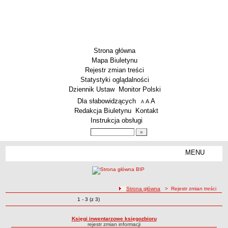
Strona główna
Mapa Biuletynu
Rejestr zmian treści
Statystyki oglądalności
Dziennik Ustaw
Monitor Polski
Menu dodatkowe
Dla słabowidzących
A
powiększ czcionkę
A
standardowy rozmiar czcionki
A
pomniejsz czcionkę
Redakcja Biuletynu
Kontakt
Instrukcja obsługi
Wyszukiwarka artykułów
Szukaj
MENU
Menu
SZKOŁY
Szkoły Podstawowe
ścieżka nawigacji
Strona główna
> Rejestr zmian treści
Licea
Zmiany o pozycjach
1 - 3 (z 3)
Rejestr zmian treści
Zespoły Szkół
Techniczne Zakłady Naukowe
Księgi inwentarzowe księgozbioru
rejestr zmian informacji
PRZEDSZKOLA