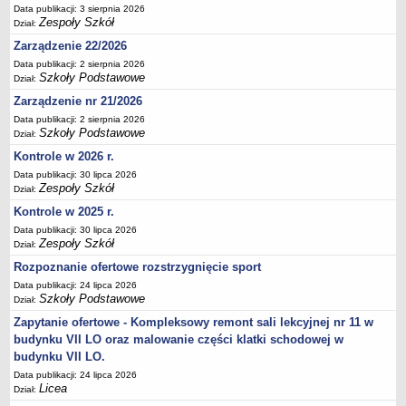
Data publikacji: 3 sierpnia 2026
Deklaracja dostępności
Zespoły Szkół
Dział:
PORADNIE PSYCHOLOGICZNO-PEDAGOGICZNE
Zarządzenie 22/2026
Zespół Poradni
Data publikacji: 2 sierpnia 2026
BIURO FINANSÓW OŚWIATY
Szkoły Podstawowe
Dział:
Dane podstawowe
Zarządzenie nr 21/2026
Statut
Data publikacji: 2 sierpnia 2026
Szkoły Podstawowe
Dział:
Majątek
Kontrole w 2026 r.
Godziny dyżurów
Data publikacji: 30 lipca 2026
Zespoły Szkół
Ogłoszenia
Dział:
Kontrole w 2025 r.
Zarządzenia
Data publikacji: 30 lipca 2026
Rejestry, ewidencje, archiwa
Zespoły Szkół
Dział:
Kontrole
Rozpoznanie ofertowe rozstrzygnięcie sport
PONOWNE WYKORZYSTYWANIE
Data publikacji: 24 lipca 2026
Szkoły Podstawowe
Dział:
Sprawozdania
Zapytanie ofertowe - Kompleksowy remont sali lekcyjnej nr 11 w
Deklaracja dostępności
budynku VII LO oraz malowanie części klatki schodowej w
DEKLARACJA DOSTĘPNOŚCI
budynku VII LO.
OŚWIADCZENIA MAJĄTKOWE
Data publikacji: 24 lipca 2026
Licea
Dział:
PONOWNE WYKORZYSTYWANIE