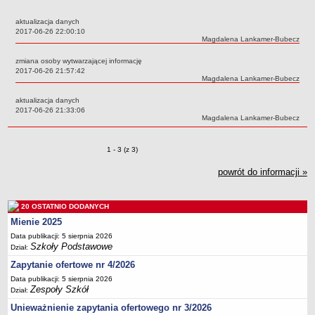
Przedszkola Miejskie
aktualizacja danych
ARCHIWUM SZKÓŁ I PLACÓWEK
Data:
2017-06-26 22:00:10
Autor:
Magdalena Lankamer-Bubecz
Zlikwidowane gimnazja
zmiana osoby wytwarzającej informację
Przekształcone szkoły i placówki
Data:
2017-06-26 21:57:42
Autor:
Magdalena Lankamer-Bubecz
Wielofunkcyjna Placówka
SPECJALNE OŚRODKI SZKOLNO-WYCHOWAWCZE
aktualizacja danych
Data:
2017-06-26 21:33:06
Specjalny Ośrodek nr 1
Autor:
Magdalena Lankamer-Bubecz
Specjalny Ośrodek nr 5
BURSA MIEJSKA
Zmiany o pozycjach
1 - 3 (z 3)
Dane podstawowe
powrót do informacji »
Statut
Majątek
20 OSTATNIO DODANYCH
Godziny dyżurów
Mienie 2025
Ogłoszenie
Data publikacji: 5 sierpnia 2026
Szkoły Podstawowe
Dział:
Zarządzenia
Zapytanie ofertowe nr 4/2026
Kontrole
Data publikacji: 5 sierpnia 2026
Zespoły Szkół
Rejestry, ewidencje, archiwa
Dział:
Unieważnienie zapytania ofertowego nr 3/2026
Sprawozdania