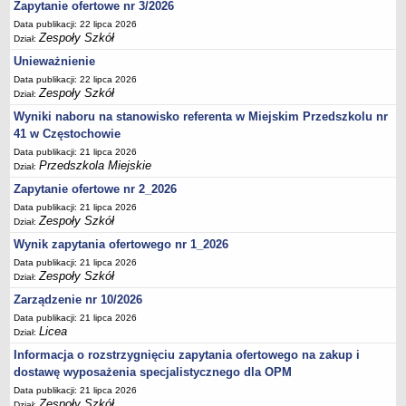
UDOSTĘPNIANIE INFORMACJI PUBLICZNEJ
Zapytanie ofertowe nr 3/2026
OCHRONA DANYCH OSOBOWYCH
Data publikacji: 22 lipca 2026
Zespoły Szkół
Dział:
Unieważnienie
Data publikacji: 22 lipca 2026
Zespoły Szkół
Dział:
Wyniki naboru na stanowisko referenta w Miejskim Przedszkolu nr
41 w Częstochowie
Data publikacji: 21 lipca 2026
Przedszkola Miejskie
Dział:
Zapytanie ofertowe nr 2_2026
Data publikacji: 21 lipca 2026
Zespoły Szkół
Dział:
Wynik zapytania ofertowego nr 1_2026
Data publikacji: 21 lipca 2026
Zespoły Szkół
Dział:
Zarządzenie nr 10/2026
Data publikacji: 21 lipca 2026
Licea
Dział:
Informacja o rozstrzygnięciu zapytania ofertowego na zakup i
dostawę wyposażenia specjalistycznego dla OPM
Data publikacji: 21 lipca 2026
Zespoły Szkół
Dział: