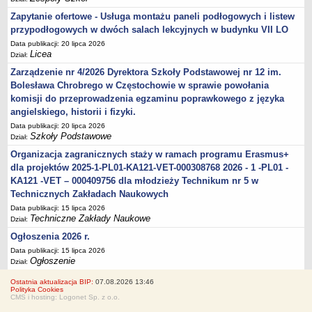
Zapytanie ofertowe - Usługa montażu paneli podłogowych i listew
przypodłogowych w dwóch salach lekcyjnych w budynku VII LO
Data publikacji: 20 lipca 2026
Licea
Dział:
Zarządzenie nr 4/2026 Dyrektora Szkoły Podstawowej nr 12 im.
Bolesława Chrobrego w Częstochowie w sprawie powołania
komisji do przeprowadzenia egzaminu poprawkowego z języka
angielskiego, historii i fizyki.
Data publikacji: 20 lipca 2026
Szkoły Podstawowe
Dział:
Organizacja zagranicznych staży w ramach programu Erasmus+
dla projektów 2025-1-PL01-KA121-VET-000308768 2026 - 1 -PL01 -
KA121 -VET – 000409756 dla młodzieży Technikum nr 5 w
Technicznych Zakładach Naukowych
Data publikacji: 15 lipca 2026
Techniczne Zakłady Naukowe
Dział:
Ogłoszenia 2026 r.
Data publikacji: 15 lipca 2026
Ogłoszenie
Dział:
Ostatnia aktualizacja BIP:
07.08.2026 13:46
Polityka Cookies
CMS i hosting: Logonet Sp. z o.o.