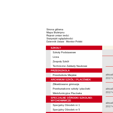
Strona główna
Mapa Biuletynu
Rejestr zmian treści
Statystyki oglądalności
Dziennik Ustaw
Monitor Polski
SZKOŁY
Menu
Szkoły Podstawowe
Rejestr 
Licea
Zespoły Szkół
Techniczne Zakłady Naukowe
PRZEDSZKOLA
aktual
Przedszkola Miejskie
Data:
2017-
ARCHIWUM SZKÓŁ I PLACÓWEK
Zlikwidowane gimnazja
Przekształcone szkoły i placówki
aktual
Data:
2017-
Wielofunkcyjna Placówka
SPECJALNE OŚRODKI SZKOLNO-
WYCHOWAWCZE
aktual
Specjalny Ośrodek nr 1
Data:
2017-
Specjalny Ośrodek nr 5