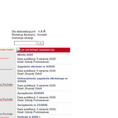
BIP - Oświata Częstochowa
Menu dodatkowe
A
powiększ czcionkę
A
standardowy rozmiar czcionki
Dla słabowidzących
A
pomniejsz czcionkę
Redakcja Biuletynu
Kontakt
Instrukcja obsługi
Wyszukiwarka artykułów
Szukaj
mian treści
20 OSTATNIO DODANYCH
Mienie 2025
Data publikacji: 5 sierpnia 2026
Dział:
Szkoły Podstawowe
Zapytanie ofertowe nr 4/2026
Data publikacji: 5 sierpnia 2026
Dział:
Zespoły Szkół
Unieważnienie zapytania ofertowego nr
3/2026
:
a Puchała
Data publikacji: 3 sierpnia 2026
Dział:
Zespoły Szkół
Zarządzenie 22/2026
Data publikacji: 2 sierpnia 2026
:
a Puchała
Dział:
Szkoły Podstawowe
Zarządzenie nr 21/2026
Data publikacji: 2 sierpnia 2026
Dział:
Szkoły Podstawowe
:
a Puchała
Kontrole w 2026 r.