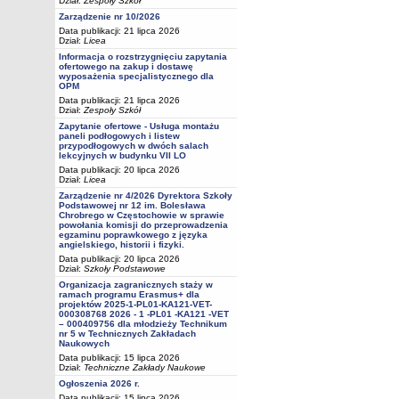
Dział:
Zespoły Szkół
Zarządzenie nr 10/2026
Data publikacji: 21 lipca 2026
Dział:
Licea
Informacja o rozstrzygnięciu zapytania
ofertowego na zakup i dostawę
wyposażenia specjalistycznego dla
OPM
Data publikacji: 21 lipca 2026
Dział:
Zespoły Szkół
Zapytanie ofertowe - Usługa montażu
paneli podłogowych i listew
przypodłogowych w dwóch salach
lekcyjnych w budynku VII LO
Data publikacji: 20 lipca 2026
Dział:
Licea
Zarządzenie nr 4/2026 Dyrektora Szkoły
Podstawowej nr 12 im. Bolesława
Chrobrego w Częstochowie w sprawie
powołania komisji do przeprowadzenia
egzaminu poprawkowego z języka
angielskiego, historii i fizyki.
Data publikacji: 20 lipca 2026
Dział:
Szkoły Podstawowe
Organizacja zagranicznych staży w
ramach programu Erasmus+ dla
projektów 2025-1-PL01-KA121-VET-
000308768 2026 - 1 -PL01 -KA121 -VET
– 000409756 dla młodzieży Technikum
nr 5 w Technicznych Zakładach
Naukowych
Data publikacji: 15 lipca 2026
Dział:
Techniczne Zakłady Naukowe
Ogłoszenia 2026 r.
Data publikacji: 15 lipca 2026