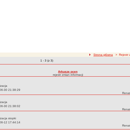
ścieżka nawigacji
Strona główna
> Rejestr z
Zmiany o pozycjach
1 - 3 (z 3)
zmian treści
Arkusze ocen
rejestr zmian informacji
izacja
06-30 21:38:29
Autor
Renat
izacja
06-30 21:38:02
Autor
Renat
izacja stopki
06-12 17:44:14
Autor
Renat