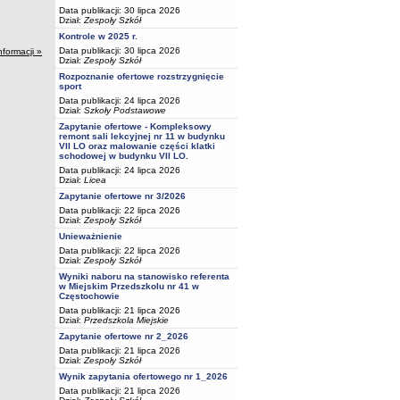
Data publikacji: 30 lipca 2026
Dział:
Zespoły Szkół
Kontrole w 2025 r.
Data publikacji: 30 lipca 2026
nformacji »
Dział:
Zespoły Szkół
Rozpoznanie ofertowe rozstrzygnięcie
sport
Data publikacji: 24 lipca 2026
Dział:
Szkoły Podstawowe
Zapytanie ofertowe - Kompleksowy
remont sali lekcyjnej nr 11 w budynku
VII LO oraz malowanie części klatki
schodowej w budynku VII LO.
Data publikacji: 24 lipca 2026
Dział:
Licea
Zapytanie ofertowe nr 3/2026
Data publikacji: 22 lipca 2026
Dział:
Zespoły Szkół
Unieważnienie
Data publikacji: 22 lipca 2026
Dział:
Zespoły Szkół
Wyniki naboru na stanowisko referenta
w Miejskim Przedszkolu nr 41 w
Częstochowie
Data publikacji: 21 lipca 2026
Dział:
Przedszkola Miejskie
Zapytanie ofertowe nr 2_2026
Data publikacji: 21 lipca 2026
Dział:
Zespoły Szkół
Wynik zapytania ofertowego nr 1_2026
Data publikacji: 21 lipca 2026