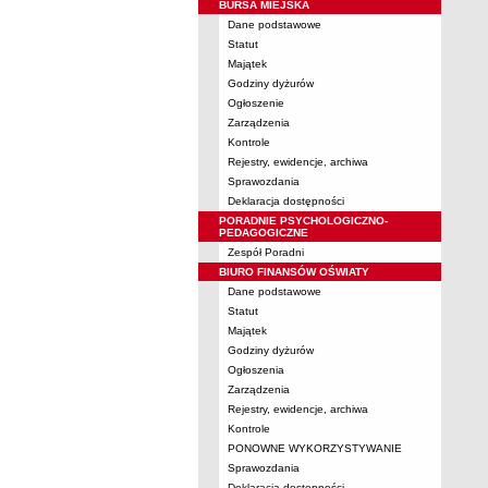
BURSA MIEJSKA
Dane podstawowe
Statut
Majątek
Godziny dyżurów
Ogłoszenie
Zarządzenia
Kontrole
Rejestry, ewidencje, archiwa
Sprawozdania
Deklaracja dostępności
PORADNIE PSYCHOLOGICZNO-
PEDAGOGICZNE
Zespół Poradni
BIURO FINANSÓW OŚWIATY
Dane podstawowe
Statut
Majątek
Godziny dyżurów
Ogłoszenia
Zarządzenia
Rejestry, ewidencje, archiwa
Kontrole
PONOWNE WYKORZYSTYWANIE
Sprawozdania
Deklaracja dostępności