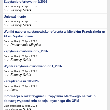
UDOSTĘPNIANIE INFORMACJI PUBLICZNEJ
Zapytanie ofertowe nr 3/2026
OCHRONA DANYCH OSOBOWYCH
Data publikacji: 22 lipca 2026
Zespoły Szkół
Dział:
Unieważnienie
Data publikacji: 22 lipca 2026
Zespoły Szkół
Dział:
Wyniki naboru na stanowisko referenta w Miejskim Przedszkolu nr
41 w Częstochowie
Data publikacji: 21 lipca 2026
Przedszkola Miejskie
Dział:
Zapytanie ofertowe nr 2_2026
Data publikacji: 21 lipca 2026
Zespoły Szkół
Dział:
Wynik zapytania ofertowego nr 1_2026
Data publikacji: 21 lipca 2026
Zespoły Szkół
Dział:
Zarządzenie nr 10/2026
Data publikacji: 21 lipca 2026
Licea
Dział:
Informacja o rozstrzygnięciu zapytania ofertowego na zakup i
dostawę wyposażenia specjalistycznego dla OPM
Data publikacji: 21 lipca 2026
Zespoły Szkół
Dział: