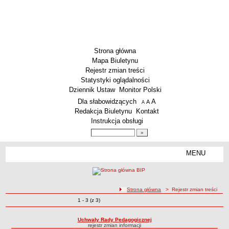
Strona główna
Mapa Biuletynu
Rejestr zmian treści
Statystyki oglądalności
Dziennik Ustaw
Monitor Polski
Menu dodatkowe
Dla słabowidzących
A
powiększ czcionkę
A
standardowy rozmiar czcionki
A
pomniejsz czcionkę
Redakcja Biuletynu
Kontakt
Instrukcja obsługi
Wyszukiwarka artykułów
Szukaj
MENU
Menu
SZKOŁY
Szkoły Podstawowe
ścieżka nawigacji
Strona główna
> Rejestr zmian treści
Licea
Zmiany o pozycjach
1 - 3 (z 3)
Rejestr zmian treści
Zespoły Szkół
Techniczne Zakłady Naukowe
Uchwały Rady Pedagogicznej
rejestr zmian informacji
PRZEDSZKOLA