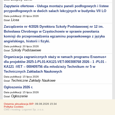
Zapytanie ofertowe - Usługa montażu paneli podłogowych i listew
przypodłogowych w dwóch salach lekcyjnych w budynku VII LO
Data publikacji: 20 lipca 2026
Licea
Dział:
Zarządzenie nr 4/2026 Dyrektora Szkoły Podstawowej nr 12 im.
Bolesława Chrobrego w Częstochowie w sprawie powołania
komisji do przeprowadzenia egzaminu poprawkowego z języka
angielskiego, historii i fizyki.
Data publikacji: 20 lipca 2026
Szkoły Podstawowe
Dział:
Organizacja zagranicznych staży w ramach programu Erasmus+
dla projektów 2025-1-PL01-KA121-VET-000308768 2026 - 1 -PL01 -
KA121 -VET – 000409756 dla młodzieży Technikum nr 5 w
Technicznych Zakładach Naukowych
Data publikacji: 15 lipca 2026
Techniczne Zakłady Naukowe
Dział:
Ogłoszenia 2026 r.
Data publikacji: 15 lipca 2026
Ogłoszenie
Dział:
Ostatnia aktualizacja BIP:
09.08.2026 15:34
Polityka Cookies
CMS i hosting: Logonet Sp. z o.o.