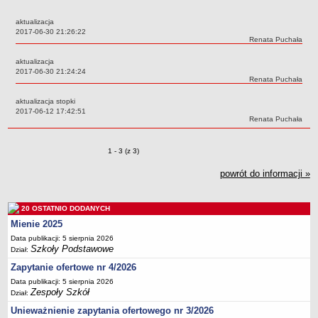
Przedszkola Miejskie
aktualizacja
ARCHIWUM SZKÓŁ I PLACÓWEK
Data:
2017-06-30 21:26:22
Autor:
Renata Puchała
Zlikwidowane gimnazja
aktualizacja
Przekształcone szkoły i placówki
Data:
2017-06-30 21:24:24
Autor:
Renata Puchała
Wielofunkcyjna Placówka
SPECJALNE OŚRODKI SZKOLNO-WYCHOWAWCZE
aktualizacja stopki
Data:
2017-06-12 17:42:51
Specjalny Ośrodek nr 1
Autor:
Renata Puchała
Specjalny Ośrodek nr 5
BURSA MIEJSKA
Zmiany o pozycjach
1 - 3 (z 3)
Dane podstawowe
powrót do informacji »
Statut
Majątek
20 OSTATNIO DODANYCH
Godziny dyżurów
Mienie 2025
Ogłoszenie
Data publikacji: 5 sierpnia 2026
Szkoły Podstawowe
Dział:
Zarządzenia
Zapytanie ofertowe nr 4/2026
Kontrole
Data publikacji: 5 sierpnia 2026
Zespoły Szkół
Rejestry, ewidencje, archiwa
Dział:
Unieważnienie zapytania ofertowego nr 3/2026
Sprawozdania