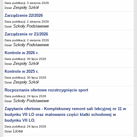
Data publikacji: 3 sierpnia 2026
Deklaracja dostępności
Zespoły Szkół
Dział:
PORADNIE PSYCHOLOGICZNO-PEDAGOGICZNE
Zarządzenie 22/2026
Zespół Poradni
Data publikacji: 2 sierpnia 2026
BIURO FINANSÓW OŚWIATY
Szkoły Podstawowe
Dział:
Dane podstawowe
Zarządzenie nr 21/2026
Statut
Data publikacji: 2 sierpnia 2026
Szkoły Podstawowe
Dział:
Majątek
Kontrole w 2026 r.
Godziny dyżurów
Data publikacji: 30 lipca 2026
Zespoły Szkół
Ogłoszenia
Dział:
Kontrole w 2025 r.
Zarządzenia
Data publikacji: 30 lipca 2026
Rejestry, ewidencje, archiwa
Zespoły Szkół
Dział:
Kontrole
Rozpoznanie ofertowe rozstrzygnięcie sport
PONOWNE WYKORZYSTYWANIE
Data publikacji: 24 lipca 2026
Szkoły Podstawowe
Dział:
Sprawozdania
Zapytanie ofertowe - Kompleksowy remont sali lekcyjnej nr 11 w
Deklaracja dostępności
budynku VII LO oraz malowanie części klatki schodowej w
DEKLARACJA DOSTĘPNOŚCI
budynku VII LO.
OŚWIADCZENIA MAJĄTKOWE
Data publikacji: 24 lipca 2026
Licea
Dział:
PONOWNE WYKORZYSTYWANIE