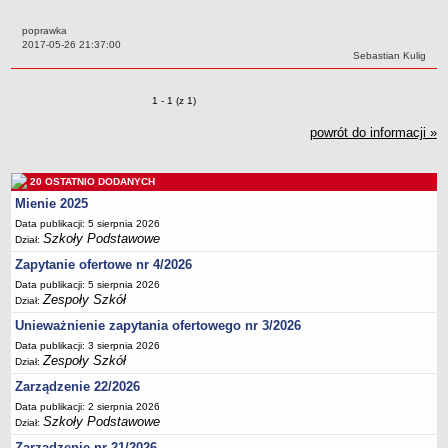
Przedszkola Miejskie
poprawka
ARCHIWUM SZKÓŁ I PLACÓWEK
Data:
2017-05-26 21:37:00
Autor:
Sebastian Kulig
Zlikwidowane gimnazja
Przekształcone szkoły i placówki
Zmiany o pozycjach
1 - 1 (z 1)
Wielofunkcyjna Placówka
powrót do informacji »
SPECJALNE OŚRODKI SZKOLNO-WYCHOWAWCZE
Specjalny Ośrodek nr 1
20 OSTATNIO DODANYCH
Specjalny Ośrodek nr 5
Mienie 2025
BURSA MIEJSKA
Data publikacji: 5 sierpnia 2026
Dane podstawowe
Szkoły Podstawowe
Dział:
Statut
Zapytanie ofertowe nr 4/2026
Majątek
Data publikacji: 5 sierpnia 2026
Zespoły Szkół
Dział:
Godziny dyżurów
Unieważnienie zapytania ofertowego nr 3/2026
Ogłoszenie
Data publikacji: 3 sierpnia 2026
Zespoły Szkół
Zarządzenia
Dział:
Zarządzenie 22/2026
Kontrole
Data publikacji: 2 sierpnia 2026
Rejestry, ewidencje, archiwa
Szkoły Podstawowe
Dział:
Sprawozdania
Zarządzenie nr 21/2026