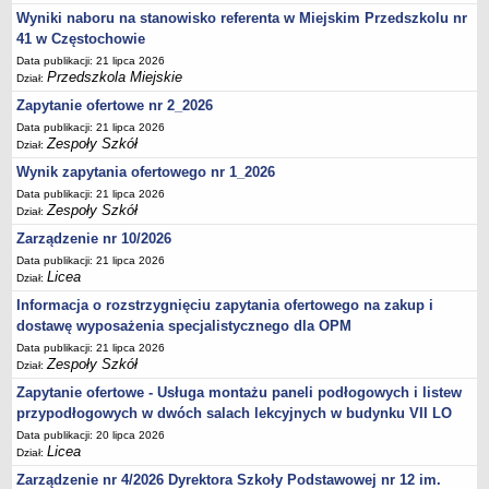
UDOSTĘPNIANIE INFORMACJI PUBLICZNEJ
Wyniki naboru na stanowisko referenta w Miejskim Przedszkolu nr
OCHRONA DANYCH OSOBOWYCH
41 w Częstochowie
Data publikacji: 21 lipca 2026
Przedszkola Miejskie
Dział:
Zapytanie ofertowe nr 2_2026
Data publikacji: 21 lipca 2026
Zespoły Szkół
Dział:
Wynik zapytania ofertowego nr 1_2026
Data publikacji: 21 lipca 2026
Zespoły Szkół
Dział:
Zarządzenie nr 10/2026
Data publikacji: 21 lipca 2026
Licea
Dział:
Informacja o rozstrzygnięciu zapytania ofertowego na zakup i
dostawę wyposażenia specjalistycznego dla OPM
Data publikacji: 21 lipca 2026
Zespoły Szkół
Dział:
Zapytanie ofertowe - Usługa montażu paneli podłogowych i listew
przypodłogowych w dwóch salach lekcyjnych w budynku VII LO
Data publikacji: 20 lipca 2026
Licea
Dział:
Zarządzenie nr 4/2026 Dyrektora Szkoły Podstawowej nr 12 im.