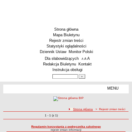
Strona główna
Mapa Biuletynu
Rejestr zmian treści
Statystyki oglądalności
Dziennik Ustaw
Monitor Polski
Menu dodatkowe
Dla słabowidzących
A
powiększ czcionkę
A
standardowy rozmiar czcionki
A
pomniejsz czcionkę
Redakcja Biuletynu
Kontakt
Instrukcja obsługi
Wyszukiwarka artykułów
Szukaj
MENU
Menu
SZKOŁY
Szkoły Podstawowe
ścieżka nawigacji
Strona główna
> Rejestr zmian treści
Licea
Zmiany o pozycjach
1 - 1 (z 1)
Rejestr zmian treści
Zespoły Szkół
Techniczne Zakłady Naukowe
Regulamin korzystania z podręcznika szkolnego
rejestr zmian informacji
PRZEDSZKOLA