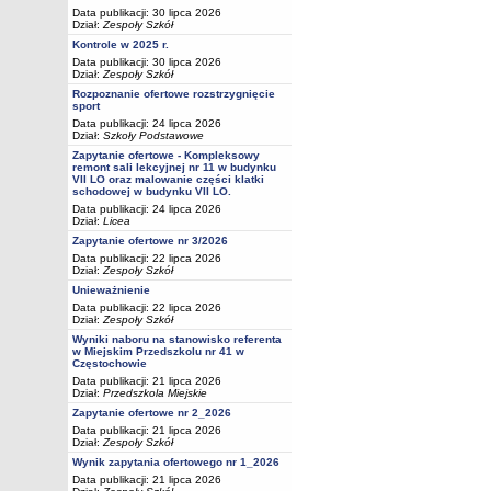
Data publikacji: 30 lipca 2026
Dział:
Zespoły Szkół
Kontrole w 2025 r.
Data publikacji: 30 lipca 2026
Dział:
Zespoły Szkół
Rozpoznanie ofertowe rozstrzygnięcie
sport
Data publikacji: 24 lipca 2026
Dział:
Szkoły Podstawowe
Zapytanie ofertowe - Kompleksowy
remont sali lekcyjnej nr 11 w budynku
VII LO oraz malowanie części klatki
schodowej w budynku VII LO.
Data publikacji: 24 lipca 2026
Dział:
Licea
Zapytanie ofertowe nr 3/2026
Data publikacji: 22 lipca 2026
Dział:
Zespoły Szkół
Unieważnienie
Data publikacji: 22 lipca 2026
Dział:
Zespoły Szkół
Wyniki naboru na stanowisko referenta
w Miejskim Przedszkolu nr 41 w
Częstochowie
Data publikacji: 21 lipca 2026
Dział:
Przedszkola Miejskie
Zapytanie ofertowe nr 2_2026
Data publikacji: 21 lipca 2026
Dział:
Zespoły Szkół
Wynik zapytania ofertowego nr 1_2026
Data publikacji: 21 lipca 2026