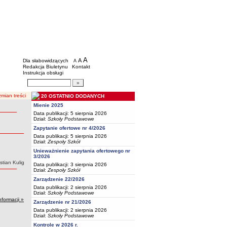
BIP - Oświata Częstochowa
Menu dodatkowe
A
powiększ czcionkę
A
standardowy rozmiar czcionki
Dla słabowidzących
A
pomniejsz czcionkę
Redakcja Biuletynu
Kontakt
Instrukcja obsługi
Wyszukiwarka artykułów
Szukaj
mian treści
20 OSTATNIO DODANYCH
Mienie 2025
Data publikacji: 5 sierpnia 2026
Dział:
Szkoły Podstawowe
Zapytanie ofertowe nr 4/2026
Data publikacji: 5 sierpnia 2026
Dział:
Zespoły Szkół
Unieważnienie zapytania ofertowego nr
3/2026
:
tian Kulig
Data publikacji: 3 sierpnia 2026
Dział:
Zespoły Szkół
Zarządzenie 22/2026
Data publikacji: 2 sierpnia 2026
Dział:
Szkoły Podstawowe
nformacji »
Zarządzenie nr 21/2026
Data publikacji: 2 sierpnia 2026
Dział:
Szkoły Podstawowe
Kontrole w 2026 r.