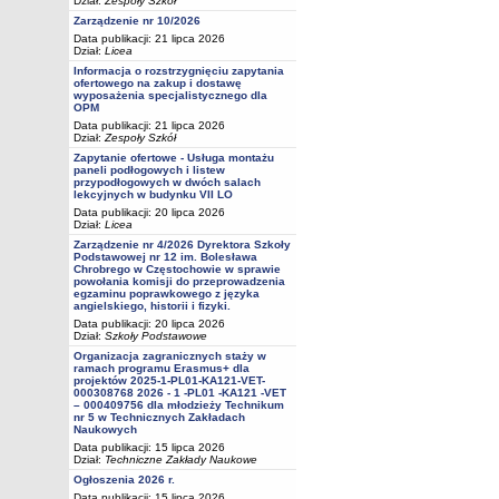
Dział:
Zespoły Szkół
Zarządzenie nr 10/2026
Data publikacji: 21 lipca 2026
Dział:
Licea
Informacja o rozstrzygnięciu zapytania
ofertowego na zakup i dostawę
wyposażenia specjalistycznego dla
OPM
Data publikacji: 21 lipca 2026
Dział:
Zespoły Szkół
Zapytanie ofertowe - Usługa montażu
paneli podłogowych i listew
przypodłogowych w dwóch salach
lekcyjnych w budynku VII LO
Data publikacji: 20 lipca 2026
Dział:
Licea
Zarządzenie nr 4/2026 Dyrektora Szkoły
Podstawowej nr 12 im. Bolesława
Chrobrego w Częstochowie w sprawie
powołania komisji do przeprowadzenia
egzaminu poprawkowego z języka
angielskiego, historii i fizyki.
Data publikacji: 20 lipca 2026
Dział:
Szkoły Podstawowe
Organizacja zagranicznych staży w
ramach programu Erasmus+ dla
projektów 2025-1-PL01-KA121-VET-
000308768 2026 - 1 -PL01 -KA121 -VET
– 000409756 dla młodzieży Technikum
nr 5 w Technicznych Zakładach
Naukowych
Data publikacji: 15 lipca 2026
Dział:
Techniczne Zakłady Naukowe
Ogłoszenia 2026 r.
Data publikacji: 15 lipca 2026