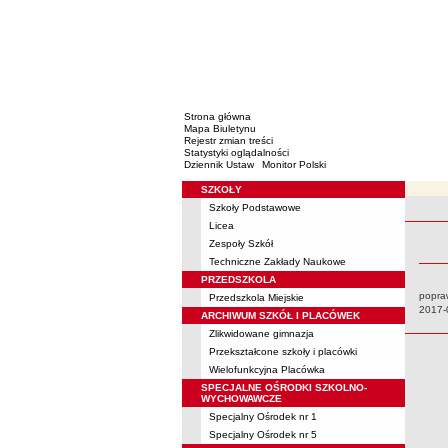
Strona główna
Mapa Biuletynu
Rejestr zmian treści
Statystyki oglądalności
Dziennik Ustaw
Monitor Polski
SZKOŁY
Menu
Szkoły Podstawowe
Rejestr 
Licea
Zespoły Szkół
Techniczne Zakłady Naukowe
PRZEDSZKOLA
popra
Przedszkola Miejskie
Data:
2017-
ARCHIWUM SZKÓŁ I PLACÓWEK
Zlikwidowane gimnazja
Przekształcone szkoły i placówki
Wielofunkcyjna Placówka
SPECJALNE OŚRODKI SZKOLNO-
WYCHOWAWCZE
Specjalny Ośrodek nr 1
Specjalny Ośrodek nr 5