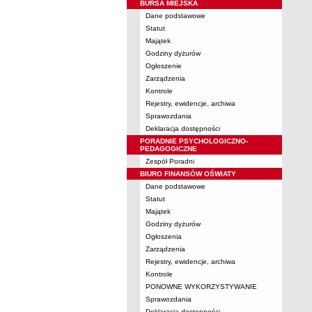
BURSA MIEJSKA
Dane podstawowe
Statut
Majątek
Godziny dyżurów
Ogłoszenie
Zarządzenia
Kontrole
Rejestry, ewidencje, archiwa
Sprawozdania
Deklaracja dostępności
PORADNIE PSYCHOLOGICZNO-
PEDAGOGICZNE
Zespół Poradni
BIURO FINANSÓW OŚWIATY
Dane podstawowe
Statut
Majątek
Godziny dyżurów
Ogłoszenia
Zarządzenia
Rejestry, ewidencje, archiwa
Kontrole
PONOWNE WYKORZYSTYWANIE
Sprawozdania
Deklaracja dostępności