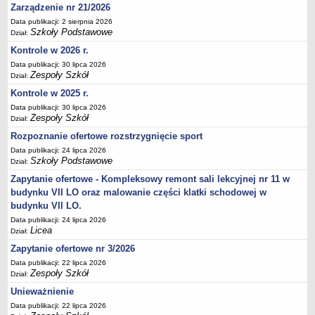
Zarządzenie nr 21/2026
Deklaracja dostępności
Data publikacji: 2 sierpnia 2026
PORADNIE PSYCHOLOGICZNO-PEDAGOGICZNE
Szkoły Podstawowe
Dział:
Zespół Poradni
Kontrole w 2026 r.
BIURO FINANSÓW OŚWIATY
Data publikacji: 30 lipca 2026
Dane podstawowe
Zespoły Szkół
Dział:
Statut
Kontrole w 2025 r.
Data publikacji: 30 lipca 2026
Majątek
Zespoły Szkół
Dział:
Godziny dyżurów
Rozpoznanie ofertowe rozstrzygnięcie sport
Ogłoszenia
Data publikacji: 24 lipca 2026
Szkoły Podstawowe
Dział:
Zarządzenia
Zapytanie ofertowe - Kompleksowy remont sali lekcyjnej nr 11 w
Rejestry, ewidencje, archiwa
budynku VII LO oraz malowanie części klatki schodowej w
Kontrole
budynku VII LO.
PONOWNE WYKORZYSTYWANIE
Data publikacji: 24 lipca 2026
Licea
Dział:
Sprawozdania
Zapytanie ofertowe nr 3/2026
Deklaracja dostępności
Data publikacji: 22 lipca 2026
Zespoły Szkół
DEKLARACJA DOSTĘPNOŚCI
Dział:
OŚWIADCZENIA MAJĄTKOWE
Unieważnienie
PONOWNE WYKORZYSTYWANIE
Data publikacji: 22 lipca 2026