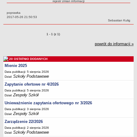
rejestr zmian informacji
Przedszkola Miejskie
poprawka
ARCHIWUM SZKÓŁ I PLACÓWEK
Data:
2017-05-26 21:50:53
Zlikwidowane gimnazja
Autor:
Sebastian Kulig
Przekształcone szkoły i placówki
Zmiany o pozycjach
1 - 1 (z 1)
Wielofunkcyjna Placówka
SPECJALNE OŚRODKI SZKOLNO-WYCHOWAWCZE
powrót do informacji »
Specjalny Ośrodek nr 1
Specjalny Ośrodek nr 5
20 OSTATNIO DODANYCH
BURSA MIEJSKA
Mienie 2025
Dane podstawowe
Data publikacji: 5 sierpnia 2026
Szkoły Podstawowe
Dział:
Statut
Zapytanie ofertowe nr 4/2026
Majątek
Data publikacji: 5 sierpnia 2026
Godziny dyżurów
Zespoły Szkół
Dział:
Ogłoszenie
Unieważnienie zapytania ofertowego nr 3/2026
Data publikacji: 3 sierpnia 2026
Zarządzenia
Zespoły Szkół
Dział:
Kontrole
Zarządzenie 22/2026
Rejestry, ewidencje, archiwa
Data publikacji: 2 sierpnia 2026
Szkoły Podstawowe
Dział:
Sprawozdania