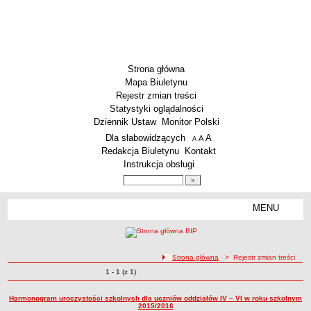
Strona główna
Mapa Biuletynu
Rejestr zmian treści
Statystyki oglądalności
Dziennik Ustaw
Monitor Polski
Menu dodatkowe
Dla słabowidzących
A
powiększ czcionkę
A
standardowy rozmiar czcionki
A
pomniejsz czcionkę
Redakcja Biuletynu
Kontakt
Instrukcja obsługi
Wyszukiwarka artykułów
Szukaj
MENU
Menu
SZKOŁY
Szkoły Podstawowe
ścieżka nawigacji
Strona główna
> Rejestr zmian treści
Licea
Zmiany o pozycjach
1 - 1 (z 1)
Rejestr zmian treści
Zespoły Szkół
Techniczne Zakłady Naukowe
Harmonogram uroczystości szkolnych dla uczniów oddziałów IV – VI w roku szkolnym
2015/2016
PRZEDSZKOLA