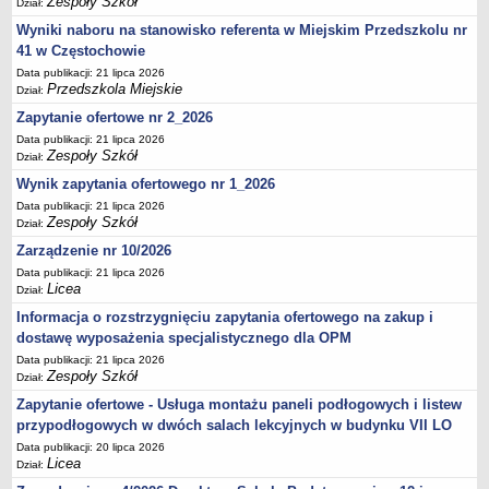
Zespoły Szkół
Dział:
UDOSTĘPNIANIE INFORMACJI PUBLICZNEJ
OCHRONA DANYCH OSOBOWYCH
Wyniki naboru na stanowisko referenta w Miejskim Przedszkolu nr
41 w Częstochowie
Data publikacji: 21 lipca 2026
Przedszkola Miejskie
Dział:
Zapytanie ofertowe nr 2_2026
Data publikacji: 21 lipca 2026
Zespoły Szkół
Dział:
Wynik zapytania ofertowego nr 1_2026
Data publikacji: 21 lipca 2026
Zespoły Szkół
Dział:
Zarządzenie nr 10/2026
Data publikacji: 21 lipca 2026
Licea
Dział:
Informacja o rozstrzygnięciu zapytania ofertowego na zakup i
dostawę wyposażenia specjalistycznego dla OPM
Data publikacji: 21 lipca 2026
Zespoły Szkół
Dział:
Zapytanie ofertowe - Usługa montażu paneli podłogowych i listew
przypodłogowych w dwóch salach lekcyjnych w budynku VII LO
Data publikacji: 20 lipca 2026
Licea
Dział: