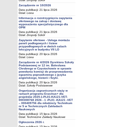
Dział:
Zespoły Szkół
Zarządzenie nr 10/2026
Data publikacji: 21 lipca 2026
Dział:
Licea
Informacja o rozstrzygnięciu zapytania
ofertowego na zakup i dostawę
wyposażenia specjalistycznego dla
OPM
Data publikacji: 21 lipca 2026
Dział:
Zespoły Szkół
Zapytanie ofertowe - Usługa montażu
paneli podłogowych i listew
przypodłogowych w dwóch salach
lekcyjnych w budynku VII LO
Data publikacji: 20 lipca 2026
Dział:
Licea
Zarządzenie nr 4/2026 Dyrektora Szkoły
Podstawowej nr 12 im. Bolesława
Chrobrego w Częstochowie w sprawie
powołania komisji do przeprowadzenia
egzaminu poprawkowego z języka
angielskiego, historii i fizyki.
Data publikacji: 20 lipca 2026
Dział:
Szkoły Podstawowe
Organizacja zagranicznych staży w
ramach programu Erasmus+ dla
projektów 2025-1-PL01-KA121-VET-
000308768 2026 - 1 -PL01 -KA121 -VET
– 000409756 dla młodzieży Technikum
nr 5 w Technicznych Zakładach
Naukowych
Data publikacji: 15 lipca 2026
Dział:
Techniczne Zakłady Naukowe
Ogłoszenia 2026 r.
Data publikacji: 15 lipca 2026