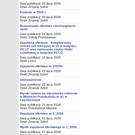
Data publikacji: 30 lipca 2026
Dział:
Zespoły Szkół
Kontrole w 2025 r.
Data publikacji: 30 lipca 2026
Dział:
Zespoły Szkół
Rozpoznanie ofertowe rozstrzygnięcie
sport
Data publikacji: 24 lipca 2026
Dział:
Szkoły Podstawowe
Zapytanie ofertowe - Kompleksowy
remont sali lekcyjnej nr 11 w budynku
VII LO oraz malowanie części klatki
schodowej w budynku VII LO.
Data publikacji: 24 lipca 2026
Dział:
Licea
Zapytanie ofertowe nr 3/2026
Data publikacji: 22 lipca 2026
Dział:
Zespoły Szkół
Unieważnienie
Data publikacji: 22 lipca 2026
Dział:
Zespoły Szkół
Wyniki naboru na stanowisko referenta
w Miejskim Przedszkolu nr 41 w
Częstochowie
Data publikacji: 21 lipca 2026
Dział:
Przedszkola Miejskie
Zapytanie ofertowe nr 2_2026
Data publikacji: 21 lipca 2026
Dział:
Zespoły Szkół
Wynik zapytania ofertowego nr 1_2026
Data publikacji: 21 lipca 2026