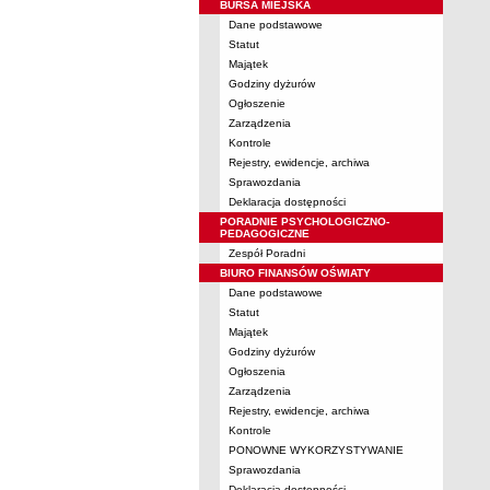
BURSA MIEJSKA
Dane podstawowe
Statut
Majątek
Godziny dyżurów
Ogłoszenie
Zarządzenia
Kontrole
Rejestry, ewidencje, archiwa
Sprawozdania
Deklaracja dostępności
PORADNIE PSYCHOLOGICZNO-
PEDAGOGICZNE
Zespół Poradni
BIURO FINANSÓW OŚWIATY
Dane podstawowe
Statut
Majątek
Godziny dyżurów
Ogłoszenia
Zarządzenia
Rejestry, ewidencje, archiwa
Kontrole
PONOWNE WYKORZYSTYWANIE
Sprawozdania
Deklaracja dostępności