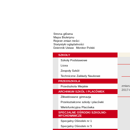
Strona główna
Mapa Biuletynu
Rejestr zmian treści
Statystyki oglądalności
Dziennik Ustaw
Monitor Polski
SZKOŁY
Menu
Szkoły Podstawowe
Rejestr 
Licea
Zespoły Szkół
Techniczne Zakłady Naukowe
PRZEDSZKOLA
zmian
Przedszkola Miejskie
Data:
2017-
ARCHIWUM SZKÓŁ I PLACÓWEK
Zlikwidowane gimnazja
Przekształcone szkoły i placówki
Wielofunkcyjna Placówka
SPECJALNE OŚRODKI SZKOLNO-
WYCHOWAWCZE
Specjalny Ośrodek nr 1
Specjalny Ośrodek nr 5