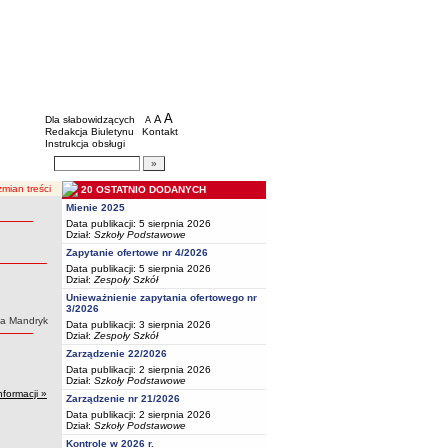
BIP - Oświata Częstochowa
Menu dodatkowe
A
powiększ czcionkę
A
standardowy rozmiar czcionki
Dla słabowidzących
A
pomniejsz czcionkę
Redakcja Biuletynu
Kontakt
Instrukcja obsługi
Wyszukiwarka artykułów
Szukaj
mian treści
20 OSTATNIO DODANYCH
Mienie 2025
Data publikacji: 5 sierpnia 2026
Dział:
Szkoły Podstawowe
Zapytanie ofertowe nr 4/2026
Data publikacji: 5 sierpnia 2026
Dział:
Zespoły Szkół
Unieważnienie zapytania ofertowego nr
3/2026
ka Mandryk
Data publikacji: 3 sierpnia 2026
Dział:
Zespoły Szkół
Zarządzenie 22/2026
Data publikacji: 2 sierpnia 2026
Dział:
Szkoły Podstawowe
nformacji »
Zarządzenie nr 21/2026
Data publikacji: 2 sierpnia 2026
Dział:
Szkoły Podstawowe
Kontrole w 2026 r.