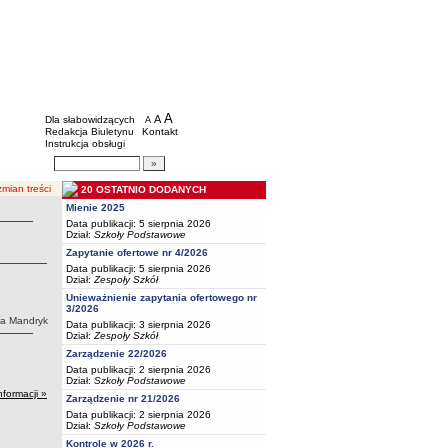
BIP - Oświata Częstochowa
Menu dodatkowe
A
powiększ czcionkę
A
standardowy rozmiar czcionki
Dla słabowidzących
A
pomniejsz czcionkę
Redakcja Biuletynu
Kontakt
Instrukcja obsługi
Wyszukiwarka artykułów
Szukaj
mian treści
20 OSTATNIO DODANYCH
Mienie 2025
Data publikacji: 5 sierpnia 2026
Dział:
Szkoły Podstawowe
Zapytanie ofertowe nr 4/2026
Data publikacji: 5 sierpnia 2026
Dział:
Zespoły Szkół
Unieważnienie zapytania ofertowego nr
3/2026
ka Mandryk
Data publikacji: 3 sierpnia 2026
Dział:
Zespoły Szkół
Zarządzenie 22/2026
Data publikacji: 2 sierpnia 2026
Dział:
Szkoły Podstawowe
nformacji »
Zarządzenie nr 21/2026
Data publikacji: 2 sierpnia 2026
Dział:
Szkoły Podstawowe
Kontrole w 2026 r.