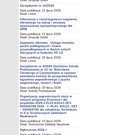
Dział:
Zespoły Szkół
Zarządzenie nr 10/2026
Data publikacji: 21 lipca 2026
Dział:
Licea
Informacja o rozstrzygnięciu zapytania
ofertowego na zakup i dostawę
wyposażenia specjalistycznego dla
OPM
Data publikacji: 21 lipca 2026
Dział:
Zespoły Szkół
Zapytanie ofertowe - Usługa montażu
paneli podłogowych i listew
przypodłogowych w dwóch salach
lekcyjnych w budynku VII LO
Data publikacji: 20 lipca 2026
Dział:
Licea
Zarządzenie nr 4/2026 Dyrektora Szkoły
Podstawowej nr 12 im. Bolesława
Chrobrego w Częstochowie w sprawie
powołania komisji do przeprowadzenia
egzaminu poprawkowego z języka
angielskiego, historii i fizyki.
Data publikacji: 20 lipca 2026
Dział:
Szkoły Podstawowe
Organizacja zagranicznych staży w
ramach programu Erasmus+ dla
projektów 2025-1-PL01-KA121-VET-
000308768 2026 - 1 -PL01 -KA121 -VET
– 000409756 dla młodzieży Technikum
nr 5 w Technicznych Zakładach
Naukowych
Data publikacji: 15 lipca 2026
Dział:
Techniczne Zakłady Naukowe
Ogłoszenia 2026 r.
Data publikacji: 15 lipca 2026