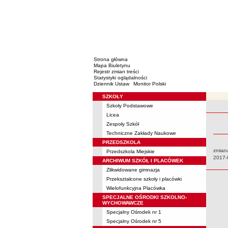
Strona główna
Mapa Biuletynu
Rejestr zmian treści
Statystyki oglądalności
Dziennik Ustaw
Monitor Polski
SZKOŁY
Menu
Szkoły Podstawowe
Rejestr 
Licea
Zespoły Szkół
Techniczne Zakłady Naukowe
PRZEDSZKOLA
zmian
Przedszkola Miejskie
Data:
2017-
ARCHIWUM SZKÓŁ I PLACÓWEK
Zlikwidowane gimnazja
Przekształcone szkoły i placówki
Wielofunkcyjna Placówka
SPECJALNE OŚRODKI SZKOLNO-
WYCHOWAWCZE
Specjalny Ośrodek nr 1
Specjalny Ośrodek nr 5