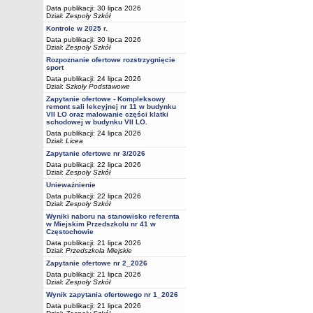
Data publikacji: 30 lipca 2026
Dział:
Zespoły Szkół
Kontrole w 2025 r.
Data publikacji: 30 lipca 2026
Dział:
Zespoły Szkół
Rozpoznanie ofertowe rozstrzygnięcie
sport
Data publikacji: 24 lipca 2026
Dział:
Szkoły Podstawowe
Zapytanie ofertowe - Kompleksowy
remont sali lekcyjnej nr 11 w budynku
VII LO oraz malowanie części klatki
schodowej w budynku VII LO.
Data publikacji: 24 lipca 2026
Dział:
Licea
Zapytanie ofertowe nr 3/2026
Data publikacji: 22 lipca 2026
Dział:
Zespoły Szkół
Unieważnienie
Data publikacji: 22 lipca 2026
Dział:
Zespoły Szkół
Wyniki naboru na stanowisko referenta
w Miejskim Przedszkolu nr 41 w
Częstochowie
Data publikacji: 21 lipca 2026
Dział:
Przedszkola Miejskie
Zapytanie ofertowe nr 2_2026
Data publikacji: 21 lipca 2026
Dział:
Zespoły Szkół
Wynik zapytania ofertowego nr 1_2026
Data publikacji: 21 lipca 2026