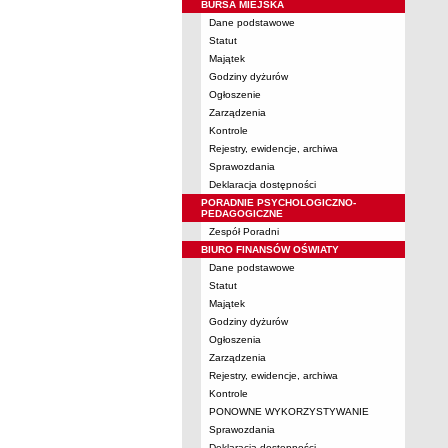
BURSA MIEJSKA
Dane podstawowe
Statut
Majątek
Godziny dyżurów
Ogłoszenie
Zarządzenia
Kontrole
Rejestry, ewidencje, archiwa
Sprawozdania
Deklaracja dostępności
PORADNIE PSYCHOLOGICZNO-
PEDAGOGICZNE
Zespół Poradni
BIURO FINANSÓW OŚWIATY
Dane podstawowe
Statut
Majątek
Godziny dyżurów
Ogłoszenia
Zarządzenia
Rejestry, ewidencje, archiwa
Kontrole
PONOWNE WYKORZYSTYWANIE
Sprawozdania
Deklaracja dostępności