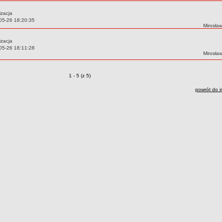
izacja
05-26 18:20:35
Autor:
Mirosła
izacja
05-26 18:11:28
Autor:
Mirosła
Zmiany o pozycjach
1 - 5 (z 5)
powrót do i