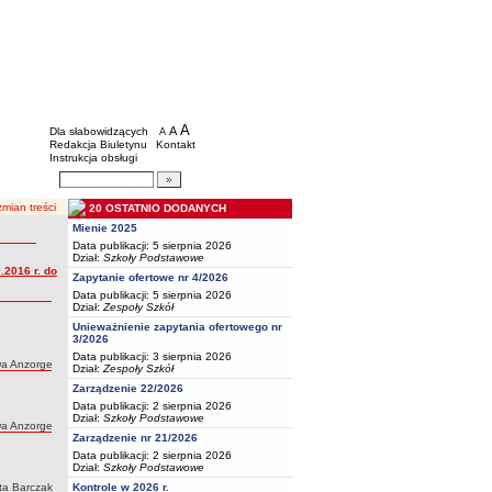
BIP - Oświata Częstochowa
Menu dodatkowe
A
powiększ czcionkę
A
standardowy rozmiar czcionki
Dla słabowidzących
A
pomniejsz czcionkę
Redakcja Biuletynu
Kontakt
Instrukcja obsługi
Wyszukiwarka artykułów
Szukaj
mian treści
20 OSTATNIO DODANYCH
Mienie 2025
Data publikacji: 5 sierpnia 2026
Dział:
Szkoły Podstawowe
.2016 r. do
Zapytanie ofertowe nr 4/2026
Data publikacji: 5 sierpnia 2026
Dział:
Zespoły Szkół
Unieważnienie zapytania ofertowego nr
3/2026
Data publikacji: 3 sierpnia 2026
wa Anzorge
Dział:
Zespoły Szkół
Zarządzenie 22/2026
Data publikacji: 2 sierpnia 2026
Dział:
Szkoły Podstawowe
wa Anzorge
Zarządzenie nr 21/2026
Data publikacji: 2 sierpnia 2026
Dział:
Szkoły Podstawowe
:
ta Barczak
Kontrole w 2026 r.