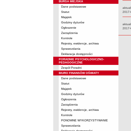
BURSA MIEJSKA
Dane podstawowe
aktual
Statut
Data:
2017-
Majątek
Godziny dyżurów
aktual
Ogłoszenie
Data:
2017-
Zarządzenia
Kontrole
Rejestry, ewidencje, archiwa
Sprawozdania
Deklaracja dostępności
PORADNIE PSYCHOLOGICZNO-
PEDAGOGICZNE
Zespół Poradni
BIURO FINANSÓW OŚWIATY
Dane podstawowe
Statut
Majątek
Godziny dyżurów
Ogłoszenia
Zarządzenia
Rejestry, ewidencje, archiwa
Kontrole
PONOWNE WYKORZYSTYWANIE
Sprawozdania
Deklaracja dostępności