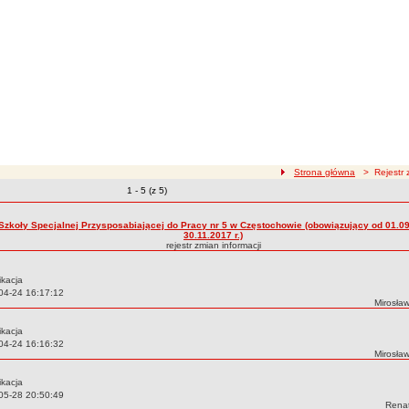
ścieżka nawigacji
Strona główna
> Rejestr z
Zmiany o pozycjach
1 - 5 (z 5)
zmian treści
 Szkoły Specjalnej Przysposabiającej do Pracy nr 5 w Częstochowie (obowiązujący od 01.09
30.11.2017 r.)
rejestr zmian informacji
ikacja
04-24 16:17:12
Autor:
Mirosła
ikacja
04-24 16:16:32
Autor:
Mirosła
ikacja
05-28 20:50:49
Autor
Rena