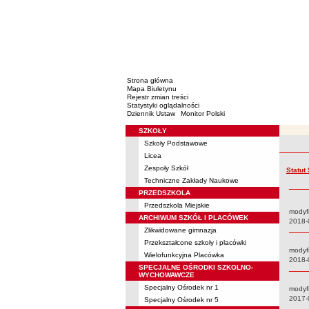
Strona główna
Mapa Biuletynu
Rejestr zmian treści
Statystyki oglądalności
Dziennik Ustaw
Monitor Polski
SZKOŁY
Menu
Szkoły Podstawowe
Rejestr 
Licea
Zespoły Szkół
Statut
Techniczne Zakłady Naukowe
PRZEDSZKOLA
Przedszkola Miejskie
modyf
ARCHIWUM SZKÓŁ I PLACÓWEK
Data:
2018-
Zlikwidowane gimnazja
Przekształcone szkoły i placówki
modyf
Wielofunkcyjna Placówka
Data:
2018-
SPECJALNE OŚRODKI SZKOLNO-
WYCHOWAWCZE
Specjalny Ośrodek nr 1
modyf
Data:
2017-
Specjalny Ośrodek nr 5