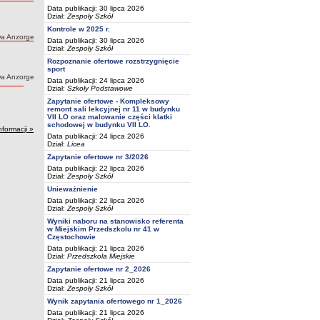
Data publikacji: 30 lipca 2026
Dział:
Zespoły Szkół
Kontrole w 2025 r.
wa Anzorge
Data publikacji: 30 lipca 2026
Dział:
Zespoły Szkół
Rozpoznanie ofertowe rozstrzygnięcie
sport
wa Anzorge
Data publikacji: 24 lipca 2026
Dział:
Szkoły Podstawowe
Zapytanie ofertowe - Kompleksowy
remont sali lekcyjnej nr 11 w budynku
VII LO oraz malowanie części klatki
schodowej w budynku VII LO.
nformacji »
Data publikacji: 24 lipca 2026
Dział:
Licea
Zapytanie ofertowe nr 3/2026
Data publikacji: 22 lipca 2026
Dział:
Zespoły Szkół
Unieważnienie
Data publikacji: 22 lipca 2026
Dział:
Zespoły Szkół
Wyniki naboru na stanowisko referenta
w Miejskim Przedszkolu nr 41 w
Częstochowie
Data publikacji: 21 lipca 2026
Dział:
Przedszkola Miejskie
Zapytanie ofertowe nr 2_2026
Data publikacji: 21 lipca 2026
Dział:
Zespoły Szkół
Wynik zapytania ofertowego nr 1_2026
Data publikacji: 21 lipca 2026