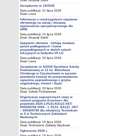
Dział:
Zespoły Szkół
Zarządzenie nr 10/2026
Data publikacji: 21 lipca 2026
Dział:
Licea
Informacja o rozstrzygnięciu zapytania
ofertowego na zakup i dostawę
wyposażenia specjalistycznego dla
OPM
Data publikacji: 21 lipca 2026
Dział:
Zespoły Szkół
Zapytanie ofertowe - Usługa montażu
paneli podłogowych i listew
przypodłogowych w dwóch salach
lekcyjnych w budynku VII LO
Data publikacji: 20 lipca 2026
Dział:
Licea
Zarządzenie nr 4/2026 Dyrektora Szkoły
Podstawowej nr 12 im. Bolesława
Chrobrego w Częstochowie w sprawie
powołania komisji do przeprowadzenia
egzaminu poprawkowego z języka
angielskiego, historii i fizyki.
Data publikacji: 20 lipca 2026
Dział:
Szkoły Podstawowe
Organizacja zagranicznych staży w
ramach programu Erasmus+ dla
projektów 2025-1-PL01-KA121-VET-
000308768 2026 - 1 -PL01 -KA121 -VET
– 000409756 dla młodzieży Technikum
nr 5 w Technicznych Zakładach
Naukowych
Data publikacji: 15 lipca 2026
Dział:
Techniczne Zakłady Naukowe
Ogłoszenia 2026 r.
Data publikacji: 15 lipca 2026