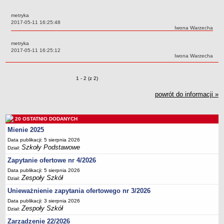
Przedszkola Miejskie
metryka
ARCHIWUM SZKÓŁ I PLACÓWEK
Data:
2017-05-11 16:25:48
Autor:
Iwona Warzecha
Zlikwidowane gimnazja
metryka
Przekształcone szkoły i placówki
Data:
2017-05-11 16:25:12
Autor:
Iwona Warzecha
Wielofunkcyjna Placówka
SPECJALNE OŚRODKI SZKOLNO-WYCHOWAWCZE
Zmiany o pozycjach
1 - 2 (z 2)
Specjalny Ośrodek nr 1
Specjalny Ośrodek nr 5
powrót do informacji »
BURSA MIEJSKA
Dane podstawowe
20 OSTATNIO DODANYCH
Statut
Mienie 2025
Data publikacji: 5 sierpnia 2026
Majątek
Szkoły Podstawowe
Dział:
Godziny dyżurów
Zapytanie ofertowe nr 4/2026
Ogłoszenie
Data publikacji: 5 sierpnia 2026
Zespoły Szkół
Dział:
Zarządzenia
Unieważnienie zapytania ofertowego nr 3/2026
Kontrole
Data publikacji: 3 sierpnia 2026
Rejestry, ewidencje, archiwa
Zespoły Szkół
Dział:
Sprawozdania
Zarządzenie 22/2026