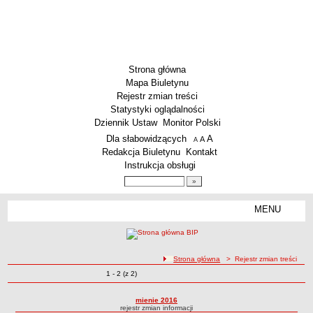
Strona główna
Mapa Biuletynu
Rejestr zmian treści
Statystyki oglądalności
Dziennik Ustaw
Monitor Polski
Menu dodatkowe
Dla słabowidzących
A
powiększ czcionkę
A
standardowy rozmiar czcionki
A
pomniejsz czcionkę
Redakcja Biuletynu
Kontakt
Instrukcja obsługi
Wyszukiwarka artykułów
Szukaj
MENU
Menu
SZKOŁY
Szkoły Podstawowe
ścieżka nawigacji
Strona główna
> Rejestr zmian treści
Licea
Zmiany o pozycjach
1 - 2 (z 2)
Rejestr zmian treści
Zespoły Szkół
Techniczne Zakłady Naukowe
mienie 2016
rejestr zmian informacji
PRZEDSZKOLA