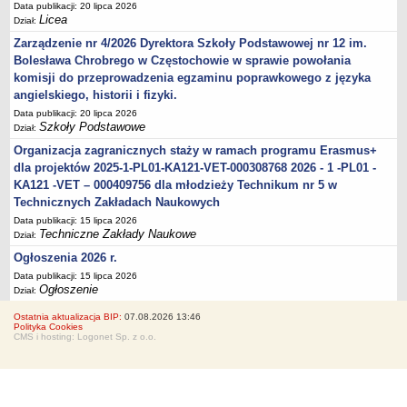
Data publikacji: 20 lipca 2026
Licea
Dział:
Zarządzenie nr 4/2026 Dyrektora Szkoły Podstawowej nr 12 im.
Bolesława Chrobrego w Częstochowie w sprawie powołania
komisji do przeprowadzenia egzaminu poprawkowego z języka
angielskiego, historii i fizyki.
Data publikacji: 20 lipca 2026
Szkoły Podstawowe
Dział:
Organizacja zagranicznych staży w ramach programu Erasmus+
dla projektów 2025-1-PL01-KA121-VET-000308768 2026 - 1 -PL01 -
KA121 -VET – 000409756 dla młodzieży Technikum nr 5 w
Technicznych Zakładach Naukowych
Data publikacji: 15 lipca 2026
Techniczne Zakłady Naukowe
Dział:
Ogłoszenia 2026 r.
Data publikacji: 15 lipca 2026
Ogłoszenie
Dział:
Ostatnia aktualizacja BIP:
07.08.2026 13:46
Polityka Cookies
CMS i hosting: Logonet Sp. z o.o.