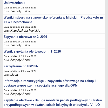
UDOSTĘPNIANIE INFORMACJI PUBLICZNEJ
Unieważnienie
OCHRONA DANYCH OSOBOWYCH
Data publikacji: 22 lipca 2026
Zespoły Szkół
Dział:
Wyniki naboru na stanowisko referenta w Miejskim Przedszkolu nr
41 w Częstochowie
Data publikacji: 21 lipca 2026
Przedszkola Miejskie
Dział:
Zapytanie ofertowe nr 2_2026
Data publikacji: 21 lipca 2026
Zespoły Szkół
Dział:
Wynik zapytania ofertowego nr 1_2026
Data publikacji: 21 lipca 2026
Zespoły Szkół
Dział:
Zarządzenie nr 10/2026
Data publikacji: 21 lipca 2026
Licea
Dział:
Informacja o rozstrzygnięciu zapytania ofertowego na zakup i
dostawę wyposażenia specjalistycznego dla OPM
Data publikacji: 21 lipca 2026
Zespoły Szkół
Dział:
Zapytanie ofertowe - Usługa montażu paneli podłogowych i listew
przypodłogowych w dwóch salach lekcyjnych w budynku VII LO