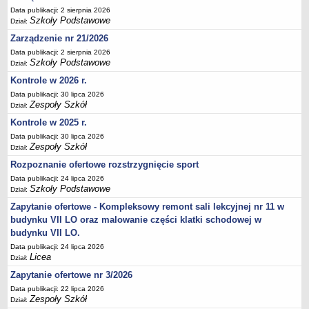
Data publikacji: 2 sierpnia 2026
Deklaracja dostępności
Szkoły Podstawowe
Dział:
PORADNIE PSYCHOLOGICZNO-PEDAGOGICZNE
Zarządzenie nr 21/2026
Zespół Poradni
Data publikacji: 2 sierpnia 2026
BIURO FINANSÓW OŚWIATY
Szkoły Podstawowe
Dział:
Dane podstawowe
Kontrole w 2026 r.
Statut
Data publikacji: 30 lipca 2026
Zespoły Szkół
Dział:
Majątek
Kontrole w 2025 r.
Godziny dyżurów
Data publikacji: 30 lipca 2026
Ogłoszenia
Zespoły Szkół
Dział:
Zarządzenia
Rozpoznanie ofertowe rozstrzygnięcie sport
Data publikacji: 24 lipca 2026
Rejestry, ewidencje, archiwa
Szkoły Podstawowe
Dział:
Kontrole
Zapytanie ofertowe - Kompleksowy remont sali lekcyjnej nr 11 w
PONOWNE WYKORZYSTYWANIE
budynku VII LO oraz malowanie części klatki schodowej w
budynku VII LO.
Sprawozdania
Data publikacji: 24 lipca 2026
Deklaracja dostępności
Licea
Dział:
DEKLARACJA DOSTĘPNOŚCI
Zapytanie ofertowe nr 3/2026
OŚWIADCZENIA MAJĄTKOWE
Data publikacji: 22 lipca 2026
PONOWNE WYKORZYSTYWANIE
Zespoły Szkół
Dział: