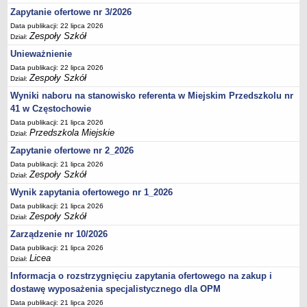
UDOSTĘPNIANIE INFORMACJI PUBLICZNEJ
Zapytanie ofertowe nr 3/2026
OCHRONA DANYCH OSOBOWYCH
Data publikacji: 22 lipca 2026
Zespoły Szkół
Dział:
Unieważnienie
Data publikacji: 22 lipca 2026
Zespoły Szkół
Dział:
Wyniki naboru na stanowisko referenta w Miejskim Przedszkolu nr
41 w Częstochowie
Data publikacji: 21 lipca 2026
Przedszkola Miejskie
Dział:
Zapytanie ofertowe nr 2_2026
Data publikacji: 21 lipca 2026
Zespoły Szkół
Dział:
Wynik zapytania ofertowego nr 1_2026
Data publikacji: 21 lipca 2026
Zespoły Szkół
Dział:
Zarządzenie nr 10/2026
Data publikacji: 21 lipca 2026
Licea
Dział:
Informacja o rozstrzygnięciu zapytania ofertowego na zakup i
dostawę wyposażenia specjalistycznego dla OPM
Data publikacji: 21 lipca 2026