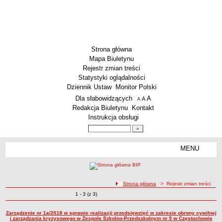
Strona główna
Mapa Biuletynu
Rejestr zmian treści
Statystyki oglądalności
Dziennik Ustaw
Monitor Polski
Menu dodatkowe
Dla słabowidzących
A
powiększ czcionkę
A
standardowy rozmiar czcionki
A
pomniejsz czcionkę
Redakcja Biuletynu
Kontakt
Instrukcja obsługi
Wyszukiwarka artykułów
Szukaj
MENU
Menu
SZKOŁY
Szkoły Podstawowe
ścieżka nawigacji
Strona główna
> Rejestr zmian treści
Licea
Zmiany o pozycjach
1 - 3 (z 3)
Rejestr zmian treści
Zespoły Szkół
Techniczne Zakłady Naukowe
Zarządzenie nr 1a/2018 w sprawie realizacji przedsięwzięć w zakresie obrony cywilnej
i zarządzania kryzysowego w Zespole Szkolno-Przedszkolnym nr 5 w Częstochowie
PRZEDSZKOLA