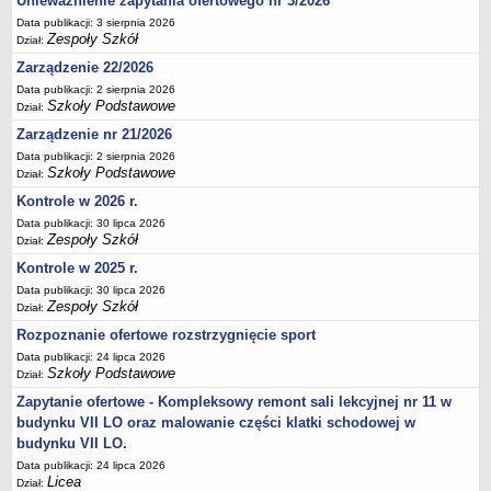
Unieważnienie zapytania ofertowego nr 3/2026
Deklaracja dostępności
Data publikacji: 3 sierpnia 2026
Zespoły Szkół
Dział:
PORADNIE PSYCHOLOGICZNO-PEDAGOGICZNE
Zarządzenie 22/2026
Zespół Poradni
Data publikacji: 2 sierpnia 2026
BIURO FINANSÓW OŚWIATY
Szkoły Podstawowe
Dział:
Dane podstawowe
Zarządzenie nr 21/2026
Statut
Data publikacji: 2 sierpnia 2026
Majątek
Szkoły Podstawowe
Dział:
Kontrole w 2026 r.
Godziny dyżurów
Data publikacji: 30 lipca 2026
Ogłoszenia
Zespoły Szkół
Dział:
Zarządzenia
Kontrole w 2025 r.
Rejestry, ewidencje, archiwa
Data publikacji: 30 lipca 2026
Zespoły Szkół
Dział:
Kontrole
Rozpoznanie ofertowe rozstrzygnięcie sport
PONOWNE WYKORZYSTYWANIE
Data publikacji: 24 lipca 2026
Sprawozdania
Szkoły Podstawowe
Dział:
Deklaracja dostępności
Zapytanie ofertowe - Kompleksowy remont sali lekcyjnej nr 11 w
budynku VII LO oraz malowanie części klatki schodowej w
DEKLARACJA DOSTĘPNOŚCI
budynku VII LO.
OŚWIADCZENIA MAJĄTKOWE
Data publikacji: 24 lipca 2026
PONOWNE WYKORZYSTYWANIE
Licea
Dział: