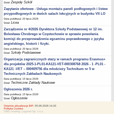
Zespoły Szkół
Dział:
Zapytanie ofertowe - Usługa montażu paneli podłogowych i listew
przypodłogowych w dwóch salach lekcyjnych w budynku VII LO
Data publikacji: 20 lipca 2026
Licea
Dział:
Zarządzenie nr 4/2026 Dyrektora Szkoły Podstawowej nr 12 im.
Bolesława Chrobrego w Częstochowie w sprawie powołania
komisji do przeprowadzenia egzaminu poprawkowego z języka
angielskiego, historii i fizyki.
Data publikacji: 20 lipca 2026
Szkoły Podstawowe
Dział:
Organizacja zagranicznych staży w ramach programu Erasmus+
dla projektów 2025-1-PL01-KA121-VET-000308768 2026 - 1 -PL01 -
KA121 -VET – 000409756 dla młodzieży Technikum nr 5 w
Technicznych Zakładach Naukowych
Data publikacji: 15 lipca 2026
Techniczne Zakłady Naukowe
Dział:
Ogłoszenia 2026 r.
Data publikacji: 15 lipca 2026
Ogłoszenie
Dział:
Ostatnia aktualizacja BIP:
05.08.2026 14:20
Polityka Cookies
CMS i hosting: Logonet Sp. z o.o.