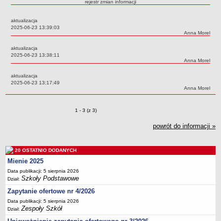
rejestr zmian informacji
Przedszkola Miejskie
aktualizacja
ARCHIWUM SZKÓŁ I PLACÓWEK
Data:
2025-06-23 13:39:03
Zlikwidowane gimnazja
Autor:
Anna Morel
Przekształcone szkoły i placówki
aktualizacja
Data:
2025-06-23 13:38:11
Wielofunkcyjna Placówka
Autor:
Anna Morel
SPECJALNE OŚRODKI SZKOLNO-WYCHOWAWCZE
aktualizacja
Specjalny Ośrodek nr 1
Data:
2025-06-23 13:17:49
Autor:
Anna Morel
Specjalny Ośrodek nr 5
BURSA MIEJSKA
Zmiany o pozycjach
1 - 3 (z 3)
Dane podstawowe
powrót do informacji »
Statut
Majątek
20 OSTATNIO DODANYCH
Godziny dyżurów
Mienie 2025
Ogłoszenie
Data publikacji: 5 sierpnia 2026
Zarządzenia
Szkoły Podstawowe
Dział:
Zapytanie ofertowe nr 4/2026
Kontrole
Data publikacji: 5 sierpnia 2026
Rejestry, ewidencje, archiwa
Zespoły Szkół
Dział:
Sprawozdania