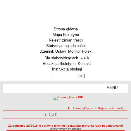
Strona główna
Mapa Biuletynu
Rejestr zmian treści
Statystyki oglądalności
Dziennik Ustaw
Monitor Polski
Menu dodatkowe
Dla słabowidzących
A
powiększ czcionkę
A
standardowy rozmiar czcionki
A
pomniejsz czcionkę
Redakcja Biuletynu
Kontakt
Instrukcja obsługi
Wyszukiwarka artykułów
Szukaj
MENU
Menu
SZKOŁY
Szkoły Podstawowe
ścieżka nawigacji
Strona główna
> Rejestr zmian treści
Licea
Zmiany o pozycjach
1 - 2 (z 2)
Rejestr zmian treści
Zespoły Szkół
Techniczne Zakłady Naukowe
Zarządzenie 2a/2018 w sprawie terminu i porządku zebrania rady pedagogicznej
rejestr zmian informacji
PRZEDSZKOLA