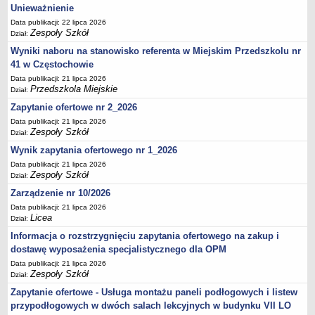
UDOSTĘPNIANIE INFORMACJI PUBLICZNEJ
Unieważnienie
OCHRONA DANYCH OSOBOWYCH
Data publikacji: 22 lipca 2026
Zespoły Szkół
Dział:
Wyniki naboru na stanowisko referenta w Miejskim Przedszkolu nr
41 w Częstochowie
Data publikacji: 21 lipca 2026
Przedszkola Miejskie
Dział:
Zapytanie ofertowe nr 2_2026
Data publikacji: 21 lipca 2026
Zespoły Szkół
Dział:
Wynik zapytania ofertowego nr 1_2026
Data publikacji: 21 lipca 2026
Zespoły Szkół
Dział:
Zarządzenie nr 10/2026
Data publikacji: 21 lipca 2026
Licea
Dział:
Informacja o rozstrzygnięciu zapytania ofertowego na zakup i
dostawę wyposażenia specjalistycznego dla OPM
Data publikacji: 21 lipca 2026
Zespoły Szkół
Dział:
Zapytanie ofertowe - Usługa montażu paneli podłogowych i listew
przypodłogowych w dwóch salach lekcyjnych w budynku VII LO