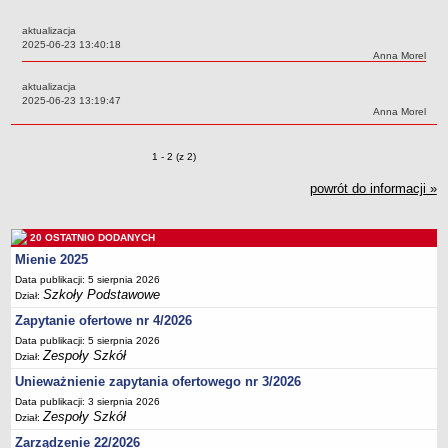
Przedszkola Miejskie
aktualizacja
ARCHIWUM SZKÓŁ I PLACÓWEK
Data:
2025-06-23 13:40:18
Autor:
Anna Morel
Zlikwidowane gimnazja
aktualizacja
Przekształcone szkoły i placówki
Data:
2025-06-23 13:19:47
Autor:
Anna Morel
Wielofunkcyjna Placówka
SPECJALNE OŚRODKI SZKOLNO-WYCHOWAWCZE
Zmiany o pozycjach
1 - 2 (z 2)
Specjalny Ośrodek nr 1
Specjalny Ośrodek nr 5
powrót do informacji »
BURSA MIEJSKA
Dane podstawowe
20 OSTATNIO DODANYCH
Statut
Mienie 2025
Data publikacji: 5 sierpnia 2026
Majątek
Szkoły Podstawowe
Dział:
Godziny dyżurów
Zapytanie ofertowe nr 4/2026
Ogłoszenie
Data publikacji: 5 sierpnia 2026
Zespoły Szkół
Dział:
Zarządzenia
Unieważnienie zapytania ofertowego nr 3/2026
Kontrole
Data publikacji: 3 sierpnia 2026
Rejestry, ewidencje, archiwa
Zespoły Szkół
Dział:
Sprawozdania
Zarządzenie 22/2026