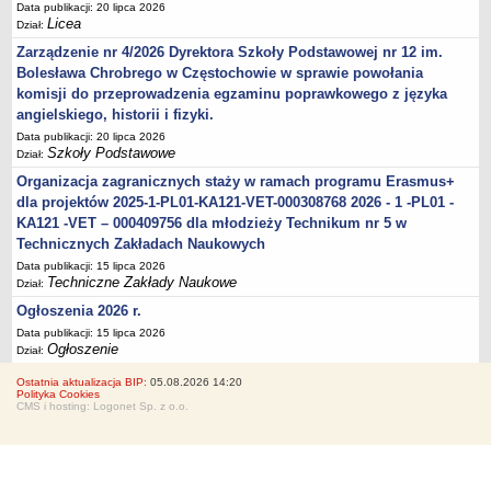
Data publikacji: 20 lipca 2026
Licea
Dział:
Zarządzenie nr 4/2026 Dyrektora Szkoły Podstawowej nr 12 im.
Bolesława Chrobrego w Częstochowie w sprawie powołania
komisji do przeprowadzenia egzaminu poprawkowego z języka
angielskiego, historii i fizyki.
Data publikacji: 20 lipca 2026
Szkoły Podstawowe
Dział:
Organizacja zagranicznych staży w ramach programu Erasmus+
dla projektów 2025-1-PL01-KA121-VET-000308768 2026 - 1 -PL01 -
KA121 -VET – 000409756 dla młodzieży Technikum nr 5 w
Technicznych Zakładach Naukowych
Data publikacji: 15 lipca 2026
Techniczne Zakłady Naukowe
Dział:
Ogłoszenia 2026 r.
Data publikacji: 15 lipca 2026
Ogłoszenie
Dział:
Ostatnia aktualizacja BIP:
05.08.2026 14:20
Polityka Cookies
CMS i hosting: Logonet Sp. z o.o.