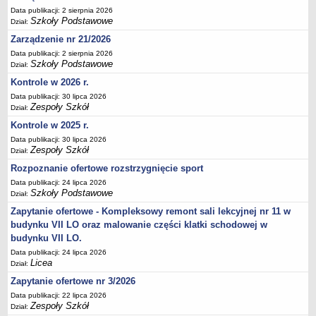
Data publikacji: 2 sierpnia 2026
Deklaracja dostępności
Szkoły Podstawowe
Dział:
PORADNIE PSYCHOLOGICZNO-PEDAGOGICZNE
Zarządzenie nr 21/2026
Zespół Poradni
Data publikacji: 2 sierpnia 2026
BIURO FINANSÓW OŚWIATY
Szkoły Podstawowe
Dział:
Dane podstawowe
Kontrole w 2026 r.
Statut
Data publikacji: 30 lipca 2026
Zespoły Szkół
Dział:
Majątek
Kontrole w 2025 r.
Godziny dyżurów
Data publikacji: 30 lipca 2026
Ogłoszenia
Zespoły Szkół
Dział:
Zarządzenia
Rozpoznanie ofertowe rozstrzygnięcie sport
Data publikacji: 24 lipca 2026
Rejestry, ewidencje, archiwa
Szkoły Podstawowe
Dział:
Kontrole
Zapytanie ofertowe - Kompleksowy remont sali lekcyjnej nr 11 w
PONOWNE WYKORZYSTYWANIE
budynku VII LO oraz malowanie części klatki schodowej w
budynku VII LO.
Sprawozdania
Data publikacji: 24 lipca 2026
Deklaracja dostępności
Licea
Dział:
DEKLARACJA DOSTĘPNOŚCI
Zapytanie ofertowe nr 3/2026
OŚWIADCZENIA MAJĄTKOWE
Data publikacji: 22 lipca 2026
PONOWNE WYKORZYSTYWANIE
Zespoły Szkół
Dział: