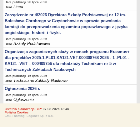
Data publikacji: 20 lipca 2026
Licea
Dział:
Zarządzenie nr 4/2026 Dyrektora Szkoły Podstawowej nr 12 im.
Bolesława Chrobrego w Częstochowie w sprawie powołania
komisji do przeprowadzenia egzaminu poprawkowego z języka
angielskiego, historii i fizyki.
Data publikacji: 20 lipca 2026
Szkoły Podstawowe
Dział:
Organizacja zagranicznych staży w ramach programu Erasmus+
dla projektów 2025-1-PL01-KA121-VET-000308768 2026 - 1 -PL01 -
KA121 -VET – 000409756 dla młodzieży Technikum nr 5 w
Technicznych Zakładach Naukowych
Data publikacji: 15 lipca 2026
Techniczne Zakłady Naukowe
Dział:
Ogłoszenia 2026 r.
Data publikacji: 15 lipca 2026
Ogłoszenie
Dział:
Ostatnia aktualizacja BIP:
07.08.2026 13:46
Polityka Cookies
CMS i hosting: Logonet Sp. z o.o.