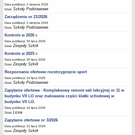
Data publikacji: 2 sierpnia 2026
Deklaracja dostępności
Szkoły Podstawowe
Dział:
PORADNIE PSYCHOLOGICZNO-PEDAGOGICZNE
Zarządzenie nr 21/2026
Zespół Poradni
Data publikacji: 2 sierpnia 2026
BIURO FINANSÓW OŚWIATY
Szkoły Podstawowe
Dział:
Dane podstawowe
Kontrole w 2026 r.
Statut
Data publikacji: 30 lipca 2026
Zespoły Szkół
Dział:
Majątek
Kontrole w 2025 r.
Godziny dyżurów
Data publikacji: 30 lipca 2026
Ogłoszenia
Zespoły Szkół
Dział:
Zarządzenia
Rozpoznanie ofertowe rozstrzygnięcie sport
Data publikacji: 24 lipca 2026
Rejestry, ewidencje, archiwa
Szkoły Podstawowe
Dział:
Kontrole
Zapytanie ofertowe - Kompleksowy remont sali lekcyjnej nr 11 w
PONOWNE WYKORZYSTYWANIE
budynku VII LO oraz malowanie części klatki schodowej w
budynku VII LO.
Sprawozdania
Data publikacji: 24 lipca 2026
Deklaracja dostępności
Licea
Dział:
DEKLARACJA DOSTĘPNOŚCI
Zapytanie ofertowe nr 3/2026
OŚWIADCZENIA MAJĄTKOWE
Data publikacji: 22 lipca 2026
PONOWNE WYKORZYSTYWANIE
Zespoły Szkół
Dział: