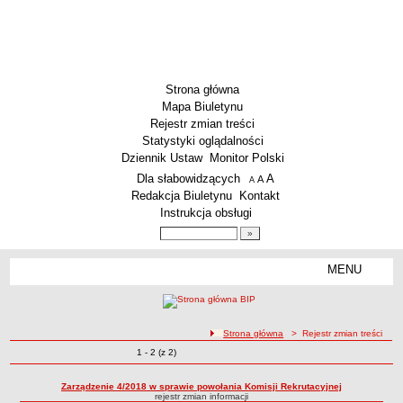
Strona główna
Mapa Biuletynu
Rejestr zmian treści
Statystyki oglądalności
Dziennik Ustaw
Monitor Polski
Menu dodatkowe
Dla słabowidzących
A
powiększ czcionkę
A
standardowy rozmiar czcionki
A
pomniejsz czcionkę
Redakcja Biuletynu
Kontakt
Instrukcja obsługi
Wyszukiwarka artykułów
Szukaj
MENU
Menu
SZKOŁY
Szkoły Podstawowe
ścieżka nawigacji
Strona główna
> Rejestr zmian treści
Licea
Zmiany o pozycjach
1 - 2 (z 2)
Rejestr zmian treści
Zespoły Szkół
Techniczne Zakłady Naukowe
Zarządzenie 4/2018 w sprawie powołania Komisji Rekrutacyjnej
rejestr zmian informacji
PRZEDSZKOLA