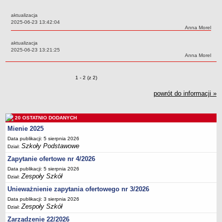
Przedszkola Miejskie
aktualizacja
ARCHIWUM SZKÓŁ I PLACÓWEK
Data:
2025-06-23 13:42:04
Autor:
Anna Morel
Zlikwidowane gimnazja
aktualizacja
Przekształcone szkoły i placówki
Data:
2025-06-23 13:21:25
Autor:
Anna Morel
Wielofunkcyjna Placówka
SPECJALNE OŚRODKI SZKOLNO-WYCHOWAWCZE
Zmiany o pozycjach
1 - 2 (z 2)
Specjalny Ośrodek nr 1
Specjalny Ośrodek nr 5
powrót do informacji »
BURSA MIEJSKA
Dane podstawowe
20 OSTATNIO DODANYCH
Statut
Mienie 2025
Data publikacji: 5 sierpnia 2026
Majątek
Szkoły Podstawowe
Dział:
Godziny dyżurów
Zapytanie ofertowe nr 4/2026
Ogłoszenie
Data publikacji: 5 sierpnia 2026
Zespoły Szkół
Dział:
Zarządzenia
Unieważnienie zapytania ofertowego nr 3/2026
Kontrole
Data publikacji: 3 sierpnia 2026
Rejestry, ewidencje, archiwa
Zespoły Szkół
Dział:
Sprawozdania
Zarządzenie 22/2026