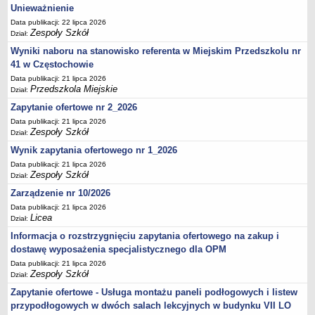
UDOSTĘPNIANIE INFORMACJI PUBLICZNEJ
Unieważnienie
OCHRONA DANYCH OSOBOWYCH
Data publikacji: 22 lipca 2026
Zespoły Szkół
Dział:
Wyniki naboru na stanowisko referenta w Miejskim Przedszkolu nr
41 w Częstochowie
Data publikacji: 21 lipca 2026
Przedszkola Miejskie
Dział:
Zapytanie ofertowe nr 2_2026
Data publikacji: 21 lipca 2026
Zespoły Szkół
Dział:
Wynik zapytania ofertowego nr 1_2026
Data publikacji: 21 lipca 2026
Zespoły Szkół
Dział:
Zarządzenie nr 10/2026
Data publikacji: 21 lipca 2026
Licea
Dział:
Informacja o rozstrzygnięciu zapytania ofertowego na zakup i
dostawę wyposażenia specjalistycznego dla OPM
Data publikacji: 21 lipca 2026
Zespoły Szkół
Dział:
Zapytanie ofertowe - Usługa montażu paneli podłogowych i listew
przypodłogowych w dwóch salach lekcyjnych w budynku VII LO