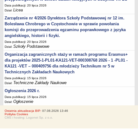
Data publikacji: 20 lipca 2026
Licea
Dział:
Zarządzenie nr 4/2026 Dyrektora Szkoły Podstawowej nr 12 im.
Bolesława Chrobrego w Częstochowie w sprawie powołania
komisji do przeprowadzenia egzaminu poprawkowego z języka
angielskiego, historii i fizyki.
Data publikacji: 20 lipca 2026
Szkoły Podstawowe
Dział:
Organizacja zagranicznych staży w ramach programu Erasmus+
dla projektów 2025-1-PL01-KA121-VET-000308768 2026 - 1 -PL01 -
KA121 -VET – 000409756 dla młodzieży Technikum nr 5 w
Technicznych Zakładach Naukowych
Data publikacji: 15 lipca 2026
Techniczne Zakłady Naukowe
Dział:
Ogłoszenia 2026 r.
Data publikacji: 15 lipca 2026
Ogłoszenie
Dział:
Ostatnia aktualizacja BIP:
07.08.2026 13:46
Polityka Cookies
CMS i hosting: Logonet Sp. z o.o.