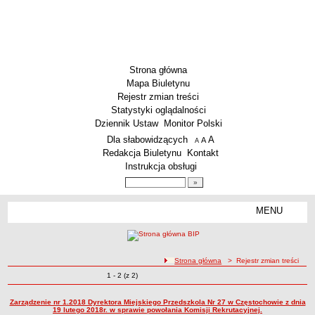
Strona główna
Mapa Biuletynu
Rejestr zmian treści
Statystyki oglądalności
Dziennik Ustaw
Monitor Polski
Menu dodatkowe
Dla słabowidzących
A
powiększ czcionkę
A
standardowy rozmiar czcionki
A
pomniejsz czcionkę
Redakcja Biuletynu
Kontakt
Instrukcja obsługi
Wyszukiwarka artykułów
Szukaj
MENU
Menu
SZKOŁY
Szkoły Podstawowe
ścieżka nawigacji
Strona główna
> Rejestr zmian treści
Licea
Zmiany o pozycjach
1 - 2 (z 2)
Rejestr zmian treści
Zespoły Szkół
Techniczne Zakłady Naukowe
Zarządzenie nr 1.2018 Dyrektora Miejskiego Przedszkola Nr 27 w Częstochowie z dnia
19 lutego 2018r. w sprawie powołania Komisji Rekrutacyjnej.
PRZEDSZKOLA