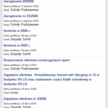
Zarządzenie 22/2026
Deklaracja dostępności
Data publikacji: 2 sierpnia 2026
Szkoły Podstawowe
PORADNIE PSYCHOLOGICZNO-PEDAGOGICZNE
Dział:
Zespół Poradni
Zarządzenie nr 21/2026
BIURO FINANSÓW OŚWIATY
Data publikacji: 2 sierpnia 2026
Szkoły Podstawowe
Dział:
Dane podstawowe
Kontrole w 2026 r.
Statut
Data publikacji: 30 lipca 2026
Majątek
Zespoły Szkół
Dział:
Godziny dyżurów
Kontrole w 2025 r.
Ogłoszenia
Data publikacji: 30 lipca 2026
Zespoły Szkół
Dział:
Zarządzenia
Rozpoznanie ofertowe rozstrzygnięcie sport
Rejestry, ewidencje, archiwa
Data publikacji: 24 lipca 2026
Szkoły Podstawowe
Dział:
Kontrole
Zapytanie ofertowe - Kompleksowy remont sali lekcyjnej nr 11 w
PONOWNE WYKORZYSTYWANIE
budynku VII LO oraz malowanie części klatki schodowej w
Sprawozdania
budynku VII LO.
Deklaracja dostępności
Data publikacji: 24 lipca 2026
Licea
Dział:
DEKLARACJA DOSTĘPNOŚCI
Zapytanie ofertowe nr 3/2026
OŚWIADCZENIA MAJĄTKOWE
Data publikacji: 22 lipca 2026
PONOWNE WYKORZYSTYWANIE
Zespoły Szkół
Dział: