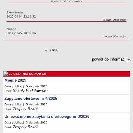
rejestr zmian informacji
Przedszkola Miejskie
Aktualizacja
ARCHIWUM SZKÓŁ I PLACÓWEK
Data:
2025-04-04 22:17:32
Zlikwidowane gimnazja
Autor:
Beata Ossowska
Przekształcone szkoły i placówki
zmiana
Data:
2019-01-27 10:39:36
Wielofunkcyjna Placówka
Autor:
Iwona Warzecha
SPECJALNE OŚRODKI SZKOLNO-WYCHOWAWCZE
Specjalny Ośrodek nr 1
Zmiany o pozycjach
1 - 2 (z 2)
Specjalny Ośrodek nr 5
powrót do informacji »
BURSA MIEJSKA
Dane podstawowe
20 OSTATNIO DODANYCH
Statut
Mienie 2025
Majątek
Data publikacji: 5 sierpnia 2026
Szkoły Podstawowe
Dział:
Godziny dyżurów
Zapytanie ofertowe nr 4/2026
Ogłoszenie
Data publikacji: 5 sierpnia 2026
Zarządzenia
Zespoły Szkół
Dział:
Kontrole
Unieważnienie zapytania ofertowego nr 3/2026
Rejestry, ewidencje, archiwa
Data publikacji: 3 sierpnia 2026
Zespoły Szkół
Dział:
Sprawozdania