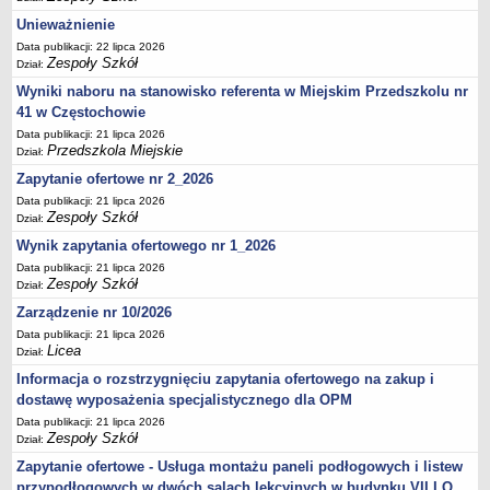
UDOSTĘPNIANIE INFORMACJI PUBLICZNEJ
Unieważnienie
OCHRONA DANYCH OSOBOWYCH
Data publikacji: 22 lipca 2026
Zespoły Szkół
Dział:
Wyniki naboru na stanowisko referenta w Miejskim Przedszkolu nr
41 w Częstochowie
Data publikacji: 21 lipca 2026
Przedszkola Miejskie
Dział:
Zapytanie ofertowe nr 2_2026
Data publikacji: 21 lipca 2026
Zespoły Szkół
Dział:
Wynik zapytania ofertowego nr 1_2026
Data publikacji: 21 lipca 2026
Zespoły Szkół
Dział:
Zarządzenie nr 10/2026
Data publikacji: 21 lipca 2026
Licea
Dział:
Informacja o rozstrzygnięciu zapytania ofertowego na zakup i
dostawę wyposażenia specjalistycznego dla OPM
Data publikacji: 21 lipca 2026
Zespoły Szkół
Dział:
Zapytanie ofertowe - Usługa montażu paneli podłogowych i listew
przypodłogowych w dwóch salach lekcyjnych w budynku VII LO