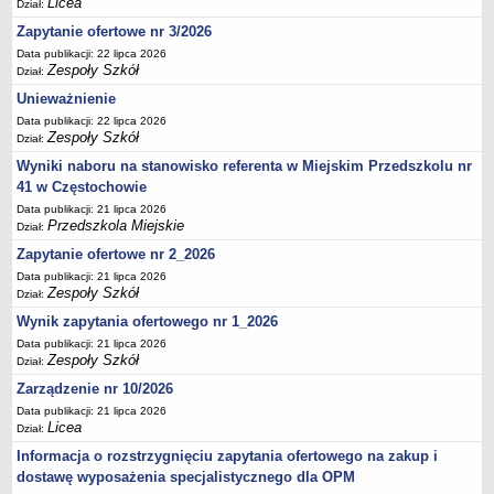
Licea
UDOSTĘPNIANIE INFORMACJI PUBLICZNEJ
Dział:
OCHRONA DANYCH OSOBOWYCH
Zapytanie ofertowe nr 3/2026
Data publikacji: 22 lipca 2026
Zespoły Szkół
Dział:
Unieważnienie
Data publikacji: 22 lipca 2026
Zespoły Szkół
Dział:
Wyniki naboru na stanowisko referenta w Miejskim Przedszkolu nr
41 w Częstochowie
Data publikacji: 21 lipca 2026
Przedszkola Miejskie
Dział:
Zapytanie ofertowe nr 2_2026
Data publikacji: 21 lipca 2026
Zespoły Szkół
Dział:
Wynik zapytania ofertowego nr 1_2026
Data publikacji: 21 lipca 2026
Zespoły Szkół
Dział:
Zarządzenie nr 10/2026
Data publikacji: 21 lipca 2026
Licea
Dział:
Informacja o rozstrzygnięciu zapytania ofertowego na zakup i
dostawę wyposażenia specjalistycznego dla OPM