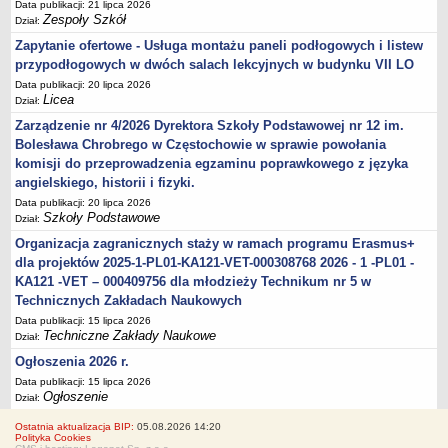
Data publikacji: 21 lipca 2026
Zespoły Szkół
Dział:
Zapytanie ofertowe - Usługa montażu paneli podłogowych i listew
przypodłogowych w dwóch salach lekcyjnych w budynku VII LO
Data publikacji: 20 lipca 2026
Licea
Dział:
Zarządzenie nr 4/2026 Dyrektora Szkoły Podstawowej nr 12 im.
Bolesława Chrobrego w Częstochowie w sprawie powołania
komisji do przeprowadzenia egzaminu poprawkowego z języka
angielskiego, historii i fizyki.
Data publikacji: 20 lipca 2026
Szkoły Podstawowe
Dział:
Organizacja zagranicznych staży w ramach programu Erasmus+
dla projektów 2025-1-PL01-KA121-VET-000308768 2026 - 1 -PL01 -
KA121 -VET – 000409756 dla młodzieży Technikum nr 5 w
Technicznych Zakładach Naukowych
Data publikacji: 15 lipca 2026
Techniczne Zakłady Naukowe
Dział:
Ogłoszenia 2026 r.
Data publikacji: 15 lipca 2026
Ogłoszenie
Dział:
Ostatnia aktualizacja BIP:
05.08.2026 14:20
Polityka Cookies