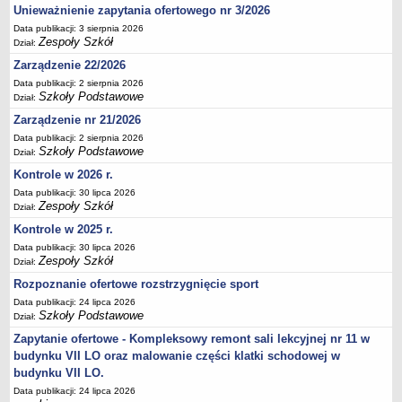
Unieważnienie zapytania ofertowego nr 3/2026
Deklaracja dostępności
Data publikacji: 3 sierpnia 2026
PORADNIE PSYCHOLOGICZNO-PEDAGOGICZNE
Zespoły Szkół
Dział:
Zespół Poradni
Zarządzenie 22/2026
BIURO FINANSÓW OŚWIATY
Data publikacji: 2 sierpnia 2026
Dane podstawowe
Szkoły Podstawowe
Dział:
Statut
Zarządzenie nr 21/2026
Data publikacji: 2 sierpnia 2026
Majątek
Szkoły Podstawowe
Dział:
Godziny dyżurów
Kontrole w 2026 r.
Ogłoszenia
Data publikacji: 30 lipca 2026
Zespoły Szkół
Dział:
Zarządzenia
Kontrole w 2025 r.
Rejestry, ewidencje, archiwa
Data publikacji: 30 lipca 2026
Kontrole
Zespoły Szkół
Dział:
PONOWNE WYKORZYSTYWANIE
Rozpoznanie ofertowe rozstrzygnięcie sport
Data publikacji: 24 lipca 2026
Sprawozdania
Szkoły Podstawowe
Dział:
Deklaracja dostępności
Zapytanie ofertowe - Kompleksowy remont sali lekcyjnej nr 11 w
DEKLARACJA DOSTĘPNOŚCI
budynku VII LO oraz malowanie części klatki schodowej w
OŚWIADCZENIA MAJĄTKOWE
budynku VII LO.
PONOWNE WYKORZYSTYWANIE
Data publikacji: 24 lipca 2026