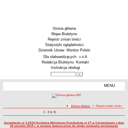
Strona główna
Mapa Biuletynu
Rejestr zmian treści
Statystyki oglądalności
Dziennik Ustaw
Monitor Polski
Menu dodatkowe
Dla słabowidzących
A
powiększ czcionkę
A
standardowy rozmiar czcionki
A
pomniejsz czcionkę
Redakcja Biuletynu
Kontakt
Instrukcja obsługi
Wyszukiwarka artykułów
Szukaj
MENU
Menu
SZKOŁY
Szkoły Podstawowe
ścieżka nawigacji
Strona główna
> Rejestr zmian treści
Licea
Zmiany o pozycjach
1 - 3 (z 3)
Rejestr zmian treści
Zespoły Szkół
Techniczne Zakłady Naukowe
Zarządzenie nr 3.2019 Dyrektora Miejskiego Przedszkola nr 27 w Częstochowie z dnia
29 sierpnia 2019 r. w sprawie dopuszczenia do użytku programu wychowania
PRZEDSZKOLA