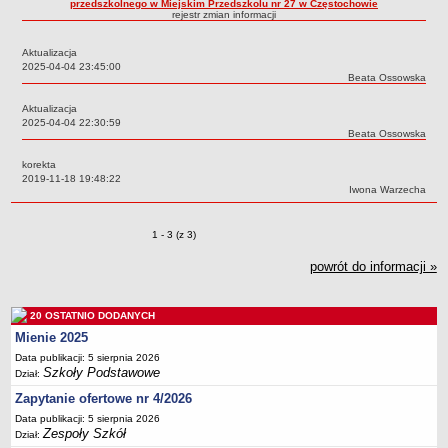
przedszkolnego w Miejskim Przedszkolu nr 27 w Częstochowie
rejestr zmian informacji
Przedszkola Miejskie
ARCHIWUM SZKÓŁ I PLACÓWEK
Aktualizacja
Zlikwidowane gimnazja
Data:
2025-04-04 23:45:00
Autor:
Beata Ossowska
Przekształcone szkoły i placówki
Aktualizacja
Wielofunkcyjna Placówka
Data:
2025-04-04 22:30:59
Autor:
Beata Ossowska
SPECJALNE OŚRODKI SZKOLNO-WYCHOWAWCZE
Specjalny Ośrodek nr 1
korekta
Data:
2019-11-18 19:48:22
Specjalny Ośrodek nr 5
Autor:
Iwona Warzecha
BURSA MIEJSKA
Dane podstawowe
Zmiany o pozycjach
1 - 3 (z 3)
Statut
powrót do informacji »
Majątek
Godziny dyżurów
20 OSTATNIO DODANYCH
Ogłoszenie
Mienie 2025
Data publikacji: 5 sierpnia 2026
Zarządzenia
Szkoły Podstawowe
Dział:
Kontrole
Zapytanie ofertowe nr 4/2026
Rejestry, ewidencje, archiwa
Data publikacji: 5 sierpnia 2026
Zespoły Szkół
Dział:
Sprawozdania