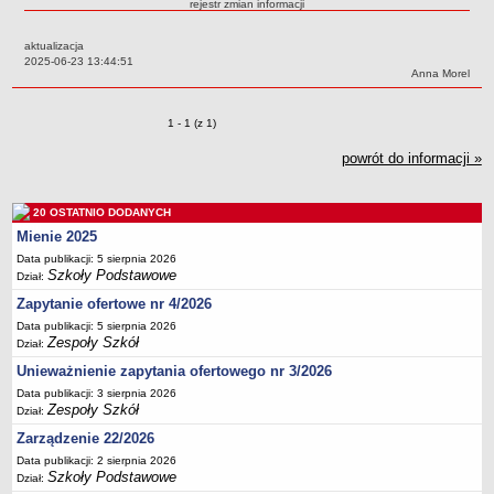
rejestr zmian informacji
Przedszkola Miejskie
aktualizacja
ARCHIWUM SZKÓŁ I PLACÓWEK
Data:
2025-06-23 13:44:51
Zlikwidowane gimnazja
Autor:
Anna Morel
Przekształcone szkoły i placówki
Zmiany o pozycjach
1 - 1 (z 1)
Wielofunkcyjna Placówka
SPECJALNE OŚRODKI SZKOLNO-WYCHOWAWCZE
powrót do informacji »
Specjalny Ośrodek nr 1
Specjalny Ośrodek nr 5
20 OSTATNIO DODANYCH
BURSA MIEJSKA
Mienie 2025
Dane podstawowe
Data publikacji: 5 sierpnia 2026
Szkoły Podstawowe
Dział:
Statut
Zapytanie ofertowe nr 4/2026
Majątek
Data publikacji: 5 sierpnia 2026
Godziny dyżurów
Zespoły Szkół
Dział:
Ogłoszenie
Unieważnienie zapytania ofertowego nr 3/2026
Data publikacji: 3 sierpnia 2026
Zarządzenia
Zespoły Szkół
Dział:
Kontrole
Zarządzenie 22/2026
Rejestry, ewidencje, archiwa
Data publikacji: 2 sierpnia 2026
Szkoły Podstawowe
Dział:
Sprawozdania