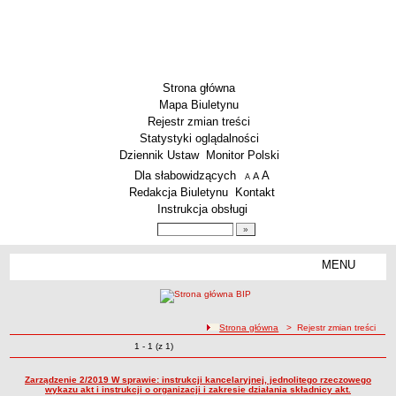
Strona główna
Mapa Biuletynu
Rejestr zmian treści
Statystyki oglądalności
Dziennik Ustaw
Monitor Polski
Menu dodatkowe
Dla słabowidzących
A
powiększ czcionkę
A
standardowy rozmiar czcionki
A
pomniejsz czcionkę
Redakcja Biuletynu
Kontakt
Instrukcja obsługi
Wyszukiwarka artykułów
Szukaj
MENU
Menu
SZKOŁY
Szkoły Podstawowe
ścieżka nawigacji
Strona główna
> Rejestr zmian treści
Licea
Zmiany o pozycjach
1 - 1 (z 1)
Rejestr zmian treści
Zespoły Szkół
Techniczne Zakłady Naukowe
Zarządzenie 2/2019 W sprawie: instrukcji kancelaryjnej, jednolitego rzeczowego
wykazu akt i instrukcji o organizacji i zakresie działania składnicy akt.
PRZEDSZKOLA