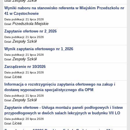
Zespoły Szkół
Dział:
UDOSTĘPNIANIE INFORMACJI PUBLICZNEJ
OCHRONA DANYCH OSOBOWYCH
Wyniki naboru na stanowisko referenta w Miejskim Przedszkolu nr
41 w Częstochowie
Data publikacji: 21 lipca 2026
Przedszkola Miejskie
Dział:
Zapytanie ofertowe nr 2_2026
Data publikacji: 21 lipca 2026
Zespoły Szkół
Dział:
Wynik zapytania ofertowego nr 1_2026
Data publikacji: 21 lipca 2026
Zespoły Szkół
Dział:
Zarządzenie nr 10/2026
Data publikacji: 21 lipca 2026
Licea
Dział:
Informacja o rozstrzygnięciu zapytania ofertowego na zakup i
dostawę wyposażenia specjalistycznego dla OPM
Data publikacji: 21 lipca 2026
Zespoły Szkół
Dział:
Zapytanie ofertowe - Usługa montażu paneli podłogowych i listew
przypodłogowych w dwóch salach lekcyjnych w budynku VII LO
Data publikacji: 20 lipca 2026
Licea
Dział: