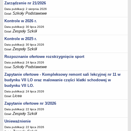
Zarządzenie nr 21/2026
Deklaracja dostępności
Data publikacji: 2 sierpnia 2026
PORADNIE PSYCHOLOGICZNO-PEDAGOGICZNE
Szkoły Podstawowe
Dział:
Zespół Poradni
Kontrole w 2026 r.
BIURO FINANSÓW OŚWIATY
Data publikacji: 30 lipca 2026
Dane podstawowe
Zespoły Szkół
Dział:
Statut
Kontrole w 2025 r.
Data publikacji: 30 lipca 2026
Majątek
Zespoły Szkół
Dział:
Godziny dyżurów
Rozpoznanie ofertowe rozstrzygnięcie sport
Ogłoszenia
Data publikacji: 24 lipca 2026
Szkoły Podstawowe
Dział:
Zarządzenia
Zapytanie ofertowe - Kompleksowy remont sali lekcyjnej nr 11 w
Rejestry, ewidencje, archiwa
budynku VII LO oraz malowanie części klatki schodowej w
Kontrole
budynku VII LO.
PONOWNE WYKORZYSTYWANIE
Data publikacji: 24 lipca 2026
Licea
Dział:
Sprawozdania
Zapytanie ofertowe nr 3/2026
Deklaracja dostępności
Data publikacji: 22 lipca 2026
Zespoły Szkół
DEKLARACJA DOSTĘPNOŚCI
Dział:
OŚWIADCZENIA MAJĄTKOWE
Unieważnienie
PONOWNE WYKORZYSTYWANIE
Data publikacji: 22 lipca 2026