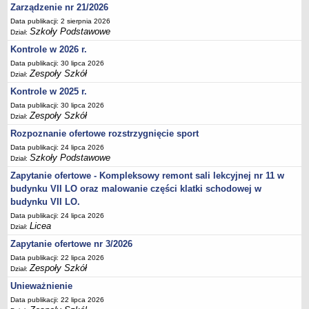
Zarządzenie nr 21/2026
Deklaracja dostępności
Data publikacji: 2 sierpnia 2026
PORADNIE PSYCHOLOGICZNO-PEDAGOGICZNE
Szkoły Podstawowe
Dział:
Zespół Poradni
Kontrole w 2026 r.
BIURO FINANSÓW OŚWIATY
Data publikacji: 30 lipca 2026
Dane podstawowe
Zespoły Szkół
Dział:
Statut
Kontrole w 2025 r.
Data publikacji: 30 lipca 2026
Majątek
Zespoły Szkół
Dział:
Godziny dyżurów
Rozpoznanie ofertowe rozstrzygnięcie sport
Ogłoszenia
Data publikacji: 24 lipca 2026
Szkoły Podstawowe
Dział:
Zarządzenia
Zapytanie ofertowe - Kompleksowy remont sali lekcyjnej nr 11 w
Rejestry, ewidencje, archiwa
budynku VII LO oraz malowanie części klatki schodowej w
Kontrole
budynku VII LO.
PONOWNE WYKORZYSTYWANIE
Data publikacji: 24 lipca 2026
Licea
Dział:
Sprawozdania
Zapytanie ofertowe nr 3/2026
Deklaracja dostępności
Data publikacji: 22 lipca 2026
Zespoły Szkół
DEKLARACJA DOSTĘPNOŚCI
Dział:
OŚWIADCZENIA MAJĄTKOWE
Unieważnienie
PONOWNE WYKORZYSTYWANIE
Data publikacji: 22 lipca 2026