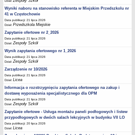
Zespoły Szkół
Dział:
UDOSTĘPNIANIE INFORMACJI PUBLICZNEJ
OCHRONA DANYCH OSOBOWYCH
Wyniki naboru na stanowisko referenta w Miejskim Przedszkolu nr
41 w Częstochowie
Data publikacji: 21 lipca 2026
Przedszkola Miejskie
Dział:
Zapytanie ofertowe nr 2_2026
Data publikacji: 21 lipca 2026
Zespoły Szkół
Dział:
Wynik zapytania ofertowego nr 1_2026
Data publikacji: 21 lipca 2026
Zespoły Szkół
Dział:
Zarządzenie nr 10/2026
Data publikacji: 21 lipca 2026
Licea
Dział:
Informacja o rozstrzygnięciu zapytania ofertowego na zakup i
dostawę wyposażenia specjalistycznego dla OPM
Data publikacji: 21 lipca 2026
Zespoły Szkół
Dział:
Zapytanie ofertowe - Usługa montażu paneli podłogowych i listew
przypodłogowych w dwóch salach lekcyjnych w budynku VII LO
Data publikacji: 20 lipca 2026
Licea
Dział: