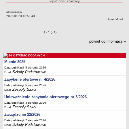
rejestr zmian informacji
Przedszkola Miejskie
aktualizacja
ARCHIWUM SZKÓŁ I PLACÓWEK
Data:
2025-06-23 13:58:43
Zlikwidowane gimnazja
Autor:
Anna Morel
Przekształcone szkoły i placówki
Zmiany o pozycjach
1 - 1 (z 1)
Wielofunkcyjna Placówka
SPECJALNE OŚRODKI SZKOLNO-WYCHOWAWCZE
powrót do informacji »
Specjalny Ośrodek nr 1
Specjalny Ośrodek nr 5
20 OSTATNIO DODANYCH
BURSA MIEJSKA
Mienie 2025
Dane podstawowe
Data publikacji: 5 sierpnia 2026
Szkoły Podstawowe
Dział:
Statut
Zapytanie ofertowe nr 4/2026
Majątek
Data publikacji: 5 sierpnia 2026
Godziny dyżurów
Zespoły Szkół
Dział:
Ogłoszenie
Unieważnienie zapytania ofertowego nr 3/2026
Data publikacji: 3 sierpnia 2026
Zarządzenia
Zespoły Szkół
Dział:
Kontrole
Zarządzenie 22/2026
Rejestry, ewidencje, archiwa
Data publikacji: 2 sierpnia 2026
Szkoły Podstawowe
Dział:
Sprawozdania