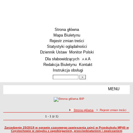
Strona główna
Mapa Biuletynu
Rejestr zmian treści
Statystyki oglądalności
Dziennik Ustaw
Monitor Polski
Menu dodatkowe
Dla słabowidzących
A
powiększ czcionkę
A
standardowy rozmiar czcionki
A
pomniejsz czcionkę
Redakcja Biuletynu
Kontakt
Instrukcja obsługi
Wyszukiwarka artykułów
Szukaj
MENU
Menu
SZKOŁY
Szkoły Podstawowe
ścieżka nawigacji
Strona główna
> Rejestr zmian treści
Licea
Zmiany o pozycjach
1 - 1 (z 1)
Rejestr zmian treści
Zespoły Szkół
Techniczne Zakłady Naukowe
Zarządzenie 25/2019 w sprawie czasowego zawieszenia zajęć w Przedszkolu MP40 w
Częstochowie w związku z zapobieganiem, przeciwdziałaniem i zwalczaniem
PRZEDSZKOLA