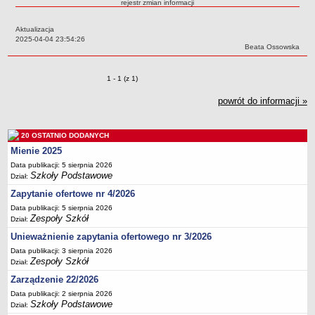
rejestr zmian informacji
Przedszkola Miejskie
Aktualizacja
ARCHIWUM SZKÓŁ I PLACÓWEK
Data:
2025-04-04 23:54:26
Zlikwidowane gimnazja
Autor:
Beata Ossowska
Przekształcone szkoły i placówki
Zmiany o pozycjach
1 - 1 (z 1)
Wielofunkcyjna Placówka
SPECJALNE OŚRODKI SZKOLNO-WYCHOWAWCZE
powrót do informacji »
Specjalny Ośrodek nr 1
Specjalny Ośrodek nr 5
20 OSTATNIO DODANYCH
BURSA MIEJSKA
Mienie 2025
Dane podstawowe
Data publikacji: 5 sierpnia 2026
Szkoły Podstawowe
Dział:
Statut
Zapytanie ofertowe nr 4/2026
Majątek
Data publikacji: 5 sierpnia 2026
Godziny dyżurów
Zespoły Szkół
Dział:
Ogłoszenie
Unieważnienie zapytania ofertowego nr 3/2026
Data publikacji: 3 sierpnia 2026
Zarządzenia
Zespoły Szkół
Dział:
Kontrole
Zarządzenie 22/2026
Rejestry, ewidencje, archiwa
Data publikacji: 2 sierpnia 2026
Szkoły Podstawowe
Dział:
Sprawozdania