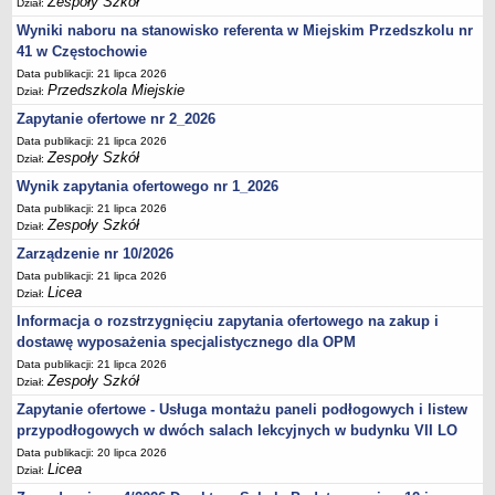
Zespoły Szkół
Dział:
UDOSTĘPNIANIE INFORMACJI PUBLICZNEJ
OCHRONA DANYCH OSOBOWYCH
Wyniki naboru na stanowisko referenta w Miejskim Przedszkolu nr
41 w Częstochowie
Data publikacji: 21 lipca 2026
Przedszkola Miejskie
Dział:
Zapytanie ofertowe nr 2_2026
Data publikacji: 21 lipca 2026
Zespoły Szkół
Dział:
Wynik zapytania ofertowego nr 1_2026
Data publikacji: 21 lipca 2026
Zespoły Szkół
Dział:
Zarządzenie nr 10/2026
Data publikacji: 21 lipca 2026
Licea
Dział:
Informacja o rozstrzygnięciu zapytania ofertowego na zakup i
dostawę wyposażenia specjalistycznego dla OPM
Data publikacji: 21 lipca 2026
Zespoły Szkół
Dział:
Zapytanie ofertowe - Usługa montażu paneli podłogowych i listew
przypodłogowych w dwóch salach lekcyjnych w budynku VII LO
Data publikacji: 20 lipca 2026
Licea
Dział: