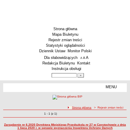
Strona główna
Mapa Biuletynu
Rejestr zmian treści
Statystyki oglądalności
Dziennik Ustaw
Monitor Polski
Menu dodatkowe
Dla słabowidzących
A
powiększ czcionkę
A
standardowy rozmiar czcionki
A
pomniejsz czcionkę
Redakcja Biuletynu
Kontakt
Instrukcja obsługi
Wyszukiwarka artykułów
Szukaj
MENU
Menu
SZKOŁY
Szkoły Podstawowe
ścieżka nawigacji
Strona główna
> Rejestr zmian treści
Licea
Zmiany o pozycjach
1 - 1 (z 1)
Rejestr zmian treści
Zespoły Szkół
Techniczne Zakłady Naukowe
Zarządzenie nr 6.2020 Dyrektora Miejskiego Przedszkola nr 27 w Częstochowie z dnia
1 lipca 2020 r. w sprawie wyznaczenia Inspektora Ochrony Danych
PRZEDSZKOLA