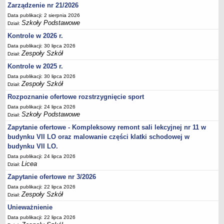
Zarządzenie nr 21/2026
Deklaracja dostępności
Data publikacji: 2 sierpnia 2026
PORADNIE PSYCHOLOGICZNO-PEDAGOGICZNE
Szkoły Podstawowe
Dział:
Zespół Poradni
Kontrole w 2026 r.
BIURO FINANSÓW OŚWIATY
Data publikacji: 30 lipca 2026
Dane podstawowe
Zespoły Szkół
Dział:
Statut
Kontrole w 2025 r.
Data publikacji: 30 lipca 2026
Majątek
Zespoły Szkół
Dział:
Godziny dyżurów
Rozpoznanie ofertowe rozstrzygnięcie sport
Ogłoszenia
Data publikacji: 24 lipca 2026
Szkoły Podstawowe
Dział:
Zarządzenia
Zapytanie ofertowe - Kompleksowy remont sali lekcyjnej nr 11 w
Rejestry, ewidencje, archiwa
budynku VII LO oraz malowanie części klatki schodowej w
Kontrole
budynku VII LO.
PONOWNE WYKORZYSTYWANIE
Data publikacji: 24 lipca 2026
Licea
Dział:
Sprawozdania
Zapytanie ofertowe nr 3/2026
Deklaracja dostępności
Data publikacji: 22 lipca 2026
Zespoły Szkół
DEKLARACJA DOSTĘPNOŚCI
Dział:
OŚWIADCZENIA MAJĄTKOWE
Unieważnienie
PONOWNE WYKORZYSTYWANIE
Data publikacji: 22 lipca 2026