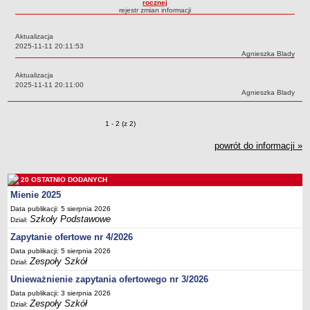
rocznej
rejestr zmian informacji
Przedszkola Miejskie
ARCHIWUM SZKÓŁ I PLACÓWEK
Aktualizacja
Zlikwidowane gimnazja
Data:
2025-11-11 20:11:53
Autor:
Agnieszka Blady
Przekształcone szkoły i placówki
Aktualizacja
Wielofunkcyjna Placówka
Data:
2025-11-11 20:11:00
Autor:
Agnieszka Blady
SPECJALNE OŚRODKI SZKOLNO-WYCHOWAWCZE
Specjalny Ośrodek nr 1
Zmiany o pozycjach
1 - 2 (z 2)
Specjalny Ośrodek nr 5
powrót do informacji »
BURSA MIEJSKA
Dane podstawowe
Statut
20 OSTATNIO DODANYCH
Mienie 2025
Majątek
Data publikacji: 5 sierpnia 2026
Godziny dyżurów
Szkoły Podstawowe
Dział:
Ogłoszenie
Zapytanie ofertowe nr 4/2026
Zarządzenia
Data publikacji: 5 sierpnia 2026
Zespoły Szkół
Dział:
Kontrole
Unieważnienie zapytania ofertowego nr 3/2026
Rejestry, ewidencje, archiwa
Data publikacji: 3 sierpnia 2026
Zespoły Szkół
Sprawozdania
Dział: