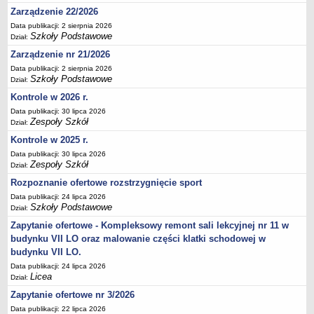
Zarządzenie 22/2026
Deklaracja dostępności
Data publikacji: 2 sierpnia 2026
PORADNIE PSYCHOLOGICZNO-PEDAGOGICZNE
Szkoły Podstawowe
Dział:
Zespół Poradni
Zarządzenie nr 21/2026
BIURO FINANSÓW OŚWIATY
Data publikacji: 2 sierpnia 2026
Dane podstawowe
Szkoły Podstawowe
Dział:
Statut
Kontrole w 2026 r.
Majątek
Data publikacji: 30 lipca 2026
Zespoły Szkół
Dział:
Godziny dyżurów
Kontrole w 2025 r.
Ogłoszenia
Data publikacji: 30 lipca 2026
Zespoły Szkół
Zarządzenia
Dział:
Rozpoznanie ofertowe rozstrzygnięcie sport
Rejestry, ewidencje, archiwa
Data publikacji: 24 lipca 2026
Kontrole
Szkoły Podstawowe
Dział:
PONOWNE WYKORZYSTYWANIE
Zapytanie ofertowe - Kompleksowy remont sali lekcyjnej nr 11 w
Sprawozdania
budynku VII LO oraz malowanie części klatki schodowej w
budynku VII LO.
Deklaracja dostępności
Data publikacji: 24 lipca 2026
DEKLARACJA DOSTĘPNOŚCI
Licea
Dział:
OŚWIADCZENIA MAJĄTKOWE
Zapytanie ofertowe nr 3/2026
PONOWNE WYKORZYSTYWANIE
Data publikacji: 22 lipca 2026