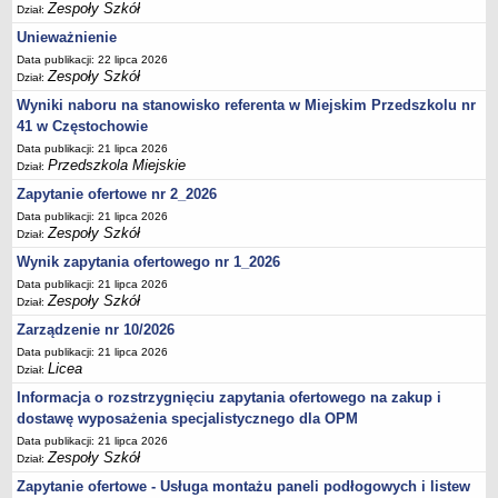
UDOSTĘPNIANIE INFORMACJI PUBLICZNEJ
Zespoły Szkół
Dział:
OCHRONA DANYCH OSOBOWYCH
Unieważnienie
Data publikacji: 22 lipca 2026
Zespoły Szkół
Dział:
Wyniki naboru na stanowisko referenta w Miejskim Przedszkolu nr
41 w Częstochowie
Data publikacji: 21 lipca 2026
Przedszkola Miejskie
Dział:
Zapytanie ofertowe nr 2_2026
Data publikacji: 21 lipca 2026
Zespoły Szkół
Dział:
Wynik zapytania ofertowego nr 1_2026
Data publikacji: 21 lipca 2026
Zespoły Szkół
Dział:
Zarządzenie nr 10/2026
Data publikacji: 21 lipca 2026
Licea
Dział:
Informacja o rozstrzygnięciu zapytania ofertowego na zakup i
dostawę wyposażenia specjalistycznego dla OPM
Data publikacji: 21 lipca 2026
Zespoły Szkół
Dział:
Zapytanie ofertowe - Usługa montażu paneli podłogowych i listew