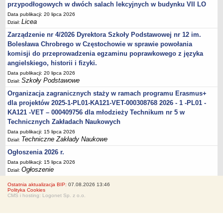
przypodłogowych w dwóch salach lekcyjnych w budynku VII LO
Data publikacji: 20 lipca 2026
Licea
Dział:
Zarządzenie nr 4/2026 Dyrektora Szkoły Podstawowej nr 12 im.
Bolesława Chrobrego w Częstochowie w sprawie powołania
komisji do przeprowadzenia egzaminu poprawkowego z języka
angielskiego, historii i fizyki.
Data publikacji: 20 lipca 2026
Szkoły Podstawowe
Dział:
Organizacja zagranicznych staży w ramach programu Erasmus+
dla projektów 2025-1-PL01-KA121-VET-000308768 2026 - 1 -PL01 -
KA121 -VET – 000409756 dla młodzieży Technikum nr 5 w
Technicznych Zakładach Naukowych
Data publikacji: 15 lipca 2026
Techniczne Zakłady Naukowe
Dział:
Ogłoszenia 2026 r.
Data publikacji: 15 lipca 2026
Ogłoszenie
Dział:
Ostatnia aktualizacja BIP:
07.08.2026 13:46
Polityka Cookies
CMS i hosting: Logonet Sp. z o.o.