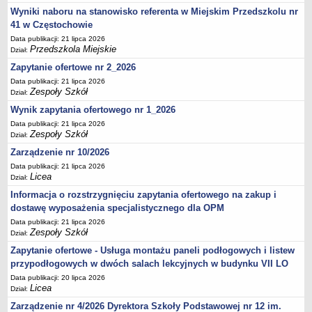
UDOSTĘPNIANIE INFORMACJI PUBLICZNEJ
Wyniki naboru na stanowisko referenta w Miejskim Przedszkolu nr
OCHRONA DANYCH OSOBOWYCH
41 w Częstochowie
Data publikacji: 21 lipca 2026
Przedszkola Miejskie
Dział:
Zapytanie ofertowe nr 2_2026
Data publikacji: 21 lipca 2026
Zespoły Szkół
Dział:
Wynik zapytania ofertowego nr 1_2026
Data publikacji: 21 lipca 2026
Zespoły Szkół
Dział:
Zarządzenie nr 10/2026
Data publikacji: 21 lipca 2026
Licea
Dział:
Informacja o rozstrzygnięciu zapytania ofertowego na zakup i
dostawę wyposażenia specjalistycznego dla OPM
Data publikacji: 21 lipca 2026
Zespoły Szkół
Dział:
Zapytanie ofertowe - Usługa montażu paneli podłogowych i listew
przypodłogowych w dwóch salach lekcyjnych w budynku VII LO
Data publikacji: 20 lipca 2026
Licea
Dział:
Zarządzenie nr 4/2026 Dyrektora Szkoły Podstawowej nr 12 im.