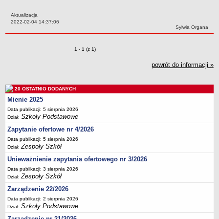
Przedszkola Miejskie
Aktualizacja
ARCHIWUM SZKÓŁ I PLACÓWEK
Data:
2022-02-04 14:37:06
Autor:
Sylwia Organa
Zlikwidowane gimnazja
Przekształcone szkoły i placówki
Zmiany o pozycjach
1 - 1 (z 1)
Wielofunkcyjna Placówka
powrót do informacji »
SPECJALNE OŚRODKI SZKOLNO-WYCHOWAWCZE
Specjalny Ośrodek nr 1
20 OSTATNIO DODANYCH
Specjalny Ośrodek nr 5
Mienie 2025
BURSA MIEJSKA
Data publikacji: 5 sierpnia 2026
Dane podstawowe
Szkoły Podstawowe
Dział:
Statut
Zapytanie ofertowe nr 4/2026
Majątek
Data publikacji: 5 sierpnia 2026
Zespoły Szkół
Dział:
Godziny dyżurów
Unieważnienie zapytania ofertowego nr 3/2026
Ogłoszenie
Data publikacji: 3 sierpnia 2026
Zespoły Szkół
Zarządzenia
Dział:
Zarządzenie 22/2026
Kontrole
Data publikacji: 2 sierpnia 2026
Rejestry, ewidencje, archiwa
Szkoły Podstawowe
Dział:
Sprawozdania
Zarządzenie nr 21/2026