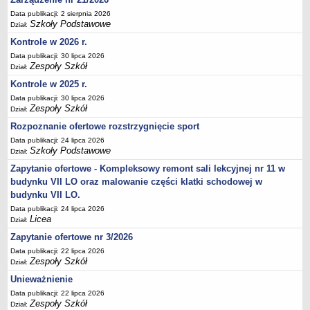
Deklaracja dostępności
Data publikacji: 2 sierpnia 2026
Szkoły Podstawowe
Dział:
PORADNIE PSYCHOLOGICZNO-PEDAGOGICZNE
Kontrole w 2026 r.
Zespół Poradni
Data publikacji: 30 lipca 2026
BIURO FINANSÓW OŚWIATY
Zespoły Szkół
Dział:
Dane podstawowe
Kontrole w 2025 r.
Statut
Data publikacji: 30 lipca 2026
Zespoły Szkół
Majątek
Dział:
Rozpoznanie ofertowe rozstrzygnięcie sport
Godziny dyżurów
Data publikacji: 24 lipca 2026
Ogłoszenia
Szkoły Podstawowe
Dział:
Zarządzenia
Zapytanie ofertowe - Kompleksowy remont sali lekcyjnej nr 11 w
Rejestry, ewidencje, archiwa
budynku VII LO oraz malowanie części klatki schodowej w
budynku VII LO.
Kontrole
Data publikacji: 24 lipca 2026
PONOWNE WYKORZYSTYWANIE
Licea
Dział:
Sprawozdania
Zapytanie ofertowe nr 3/2026
Data publikacji: 22 lipca 2026
Deklaracja dostępności
Zespoły Szkół
Dział:
DEKLARACJA DOSTĘPNOŚCI
Unieważnienie
OŚWIADCZENIA MAJĄTKOWE
Data publikacji: 22 lipca 2026
PONOWNE WYKORZYSTYWANIE
Zespoły Szkół
Dział: