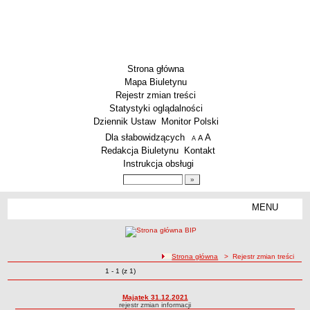
Strona główna
Mapa Biuletynu
Rejestr zmian treści
Statystyki oglądalności
Dziennik Ustaw
Monitor Polski
Menu dodatkowe
Dla słabowidzących
A
powiększ czcionkę
A
standardowy rozmiar czcionki
A
pomniejsz czcionkę
Redakcja Biuletynu
Kontakt
Instrukcja obsługi
Wyszukiwarka artykułów
Szukaj
MENU
Menu
SZKOŁY
Szkoły Podstawowe
ścieżka nawigacji
Strona główna
> Rejestr zmian treści
Licea
Zmiany o pozycjach
1 - 1 (z 1)
Rejestr zmian treści
Zespoły Szkół
Techniczne Zakłady Naukowe
Majątek 31.12.2021
rejestr zmian informacji
PRZEDSZKOLA