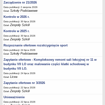
Zarządzenie nr 21/2026
Deklaracja dostępności
Data publikacji: 2 sierpnia 2026
PORADNIE PSYCHOLOGICZNO-PEDAGOGICZNE
Szkoły Podstawowe
Dział:
Zespół Poradni
Kontrole w 2026 r.
BIURO FINANSÓW OŚWIATY
Data publikacji: 30 lipca 2026
Dane podstawowe
Zespoły Szkół
Dział:
Statut
Kontrole w 2025 r.
Data publikacji: 30 lipca 2026
Majątek
Zespoły Szkół
Dział:
Godziny dyżurów
Rozpoznanie ofertowe rozstrzygnięcie sport
Ogłoszenia
Data publikacji: 24 lipca 2026
Szkoły Podstawowe
Dział:
Zarządzenia
Zapytanie ofertowe - Kompleksowy remont sali lekcyjnej nr 11 w
Rejestry, ewidencje, archiwa
budynku VII LO oraz malowanie części klatki schodowej w
Kontrole
budynku VII LO.
PONOWNE WYKORZYSTYWANIE
Data publikacji: 24 lipca 2026
Licea
Dział:
Sprawozdania
Zapytanie ofertowe nr 3/2026
Deklaracja dostępności
Data publikacji: 22 lipca 2026
Zespoły Szkół
DEKLARACJA DOSTĘPNOŚCI
Dział:
OŚWIADCZENIA MAJĄTKOWE
Unieważnienie
PONOWNE WYKORZYSTYWANIE
Data publikacji: 22 lipca 2026