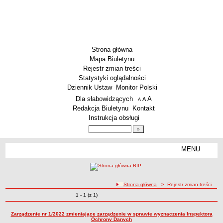
Strona główna
Mapa Biuletynu
Rejestr zmian treści
Statystyki oglądalności
Dziennik Ustaw
Monitor Polski
Menu dodatkowe
Dla słabowidzących
A
powiększ czcionkę
A
standardowy rozmiar czcionki
A
pomniejsz czcionkę
Redakcja Biuletynu
Kontakt
Instrukcja obsługi
Wyszukiwarka artykułów
Szukaj
MENU
Menu
SZKOŁY
Szkoły Podstawowe
ścieżka nawigacji
Strona główna
> Rejestr zmian treści
Licea
Zmiany o pozycjach
1 - 1 (z 1)
Rejestr zmian treści
Zespoły Szkół
Techniczne Zakłady Naukowe
Zarządzenie nr 1/2022 zmieniające zarządzenie w sprawie wyznaczenia Inspektora
Ochrony Danych
PRZEDSZKOLA