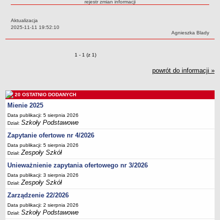
rejestr zmian informacji
Przedszkola Miejskie
Aktualizacja
ARCHIWUM SZKÓŁ I PLACÓWEK
Data:
2025-11-11 19:52:10
Zlikwidowane gimnazja
Autor:
Agnieszka Blady
Przekształcone szkoły i placówki
Zmiany o pozycjach
1 - 1 (z 1)
Wielofunkcyjna Placówka
SPECJALNE OŚRODKI SZKOLNO-WYCHOWAWCZE
powrót do informacji »
Specjalny Ośrodek nr 1
Specjalny Ośrodek nr 5
20 OSTATNIO DODANYCH
BURSA MIEJSKA
Mienie 2025
Dane podstawowe
Data publikacji: 5 sierpnia 2026
Szkoły Podstawowe
Dział:
Statut
Zapytanie ofertowe nr 4/2026
Majątek
Data publikacji: 5 sierpnia 2026
Godziny dyżurów
Zespoły Szkół
Dział:
Ogłoszenie
Unieważnienie zapytania ofertowego nr 3/2026
Data publikacji: 3 sierpnia 2026
Zarządzenia
Zespoły Szkół
Dział:
Kontrole
Zarządzenie 22/2026
Rejestry, ewidencje, archiwa
Data publikacji: 2 sierpnia 2026
Szkoły Podstawowe
Dział:
Sprawozdania