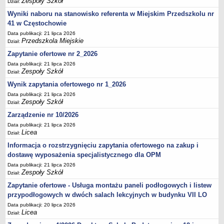
Zespoły Szkół
Dział:
UDOSTĘPNIANIE INFORMACJI PUBLICZNEJ
OCHRONA DANYCH OSOBOWYCH
Wyniki naboru na stanowisko referenta w Miejskim Przedszkolu nr
41 w Częstochowie
Data publikacji: 21 lipca 2026
Przedszkola Miejskie
Dział:
Zapytanie ofertowe nr 2_2026
Data publikacji: 21 lipca 2026
Zespoły Szkół
Dział:
Wynik zapytania ofertowego nr 1_2026
Data publikacji: 21 lipca 2026
Zespoły Szkół
Dział:
Zarządzenie nr 10/2026
Data publikacji: 21 lipca 2026
Licea
Dział:
Informacja o rozstrzygnięciu zapytania ofertowego na zakup i
dostawę wyposażenia specjalistycznego dla OPM
Data publikacji: 21 lipca 2026
Zespoły Szkół
Dział:
Zapytanie ofertowe - Usługa montażu paneli podłogowych i listew
przypodłogowych w dwóch salach lekcyjnych w budynku VII LO
Data publikacji: 20 lipca 2026
Licea
Dział: