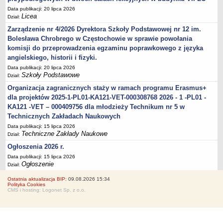
Data publikacji: 20 lipca 2026
Licea
Dział:
Zarządzenie nr 4/2026 Dyrektora Szkoły Podstawowej nr 12 im.
Bolesława Chrobrego w Częstochowie w sprawie powołania
komisji do przeprowadzenia egzaminu poprawkowego z języka
angielskiego, historii i fizyki.
Data publikacji: 20 lipca 2026
Szkoły Podstawowe
Dział:
Organizacja zagranicznych staży w ramach programu Erasmus+
dla projektów 2025-1-PL01-KA121-VET-000308768 2026 - 1 -PL01 -
KA121 -VET – 000409756 dla młodzieży Technikum nr 5 w
Technicznych Zakładach Naukowych
Data publikacji: 15 lipca 2026
Techniczne Zakłady Naukowe
Dział:
Ogłoszenia 2026 r.
Data publikacji: 15 lipca 2026
Ogłoszenie
Dział:
Ostatnia aktualizacja BIP:
09.08.2026 15:34
Polityka Cookies
CMS i hosting: Logonet Sp. z o.o.