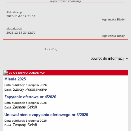
rejestr zmian informacji
Przedszkola Miejskie
Aktualizacja
ARCHIWUM SZKÓŁ I PLACÓWEK
Data:
2025-11-16 19:31:34
Zlikwidowane gimnazja
Autor:
Agnieszka Blady
Przekształcone szkoły i placówki
aktualizacja
Data:
2023-12-14 20:12:09
Wielofunkcyjna Placówka
Autor:
Agnieszka Blady
SPECJALNE OŚRODKI SZKOLNO-WYCHOWAWCZE
Specjalny Ośrodek nr 1
Zmiany o pozycjach
1 - 2 (z 2)
Specjalny Ośrodek nr 5
powrót do informacji »
BURSA MIEJSKA
Dane podstawowe
20 OSTATNIO DODANYCH
Statut
Mienie 2025
Majątek
Data publikacji: 5 sierpnia 2026
Szkoły Podstawowe
Dział:
Godziny dyżurów
Zapytanie ofertowe nr 4/2026
Ogłoszenie
Data publikacji: 5 sierpnia 2026
Zarządzenia
Zespoły Szkół
Dział:
Kontrole
Unieważnienie zapytania ofertowego nr 3/2026
Rejestry, ewidencje, archiwa
Data publikacji: 3 sierpnia 2026
Zespoły Szkół
Dział:
Sprawozdania