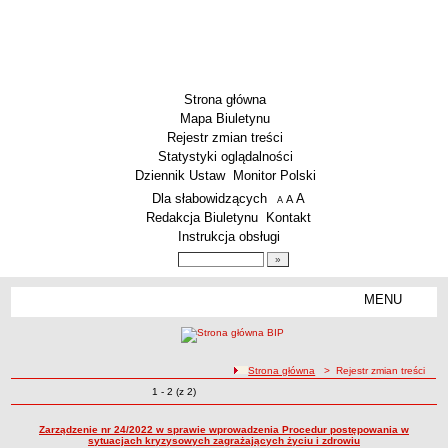
Strona główna
Mapa Biuletynu
Rejestr zmian treści
Statystyki oglądalności
Dziennik Ustaw
Monitor Polski
Menu dodatkowe
Dla słabowidzących
A
powiększ czcionkę
A
standardowy rozmiar czcionki
A
pomniejsz czcionkę
Redakcja Biuletynu
Kontakt
Instrukcja obsługi
Wyszukiwarka artykułów
Szukaj
MENU
Menu
SZKOŁY
Szkoły Podstawowe
ścieżka nawigacji
Strona główna
> Rejestr zmian treści
Licea
Zmiany o pozycjach
1 - 2 (z 2)
Rejestr zmian treści
Zespoły Szkół
Techniczne Zakłady Naukowe
Zarządzenie nr 24/2022 w sprawie wprowadzenia Procedur postępowania w
sytuacjach kryzysowych zagrażających życiu i zdrowiu
PRZEDSZKOLA