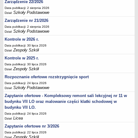
Zarządzenie 22/2026
Deklaracja dostępności
Data publikacji: 2 sierpnia 2026
Szkoły Podstawowe
PORADNIE PSYCHOLOGICZNO-PEDAGOGICZNE
Dział:
Zespół Poradni
Zarządzenie nr 21/2026
BIURO FINANSÓW OŚWIATY
Data publikacji: 2 sierpnia 2026
Szkoły Podstawowe
Dział:
Dane podstawowe
Kontrole w 2026 r.
Statut
Data publikacji: 30 lipca 2026
Majątek
Zespoły Szkół
Dział:
Godziny dyżurów
Kontrole w 2025 r.
Ogłoszenia
Data publikacji: 30 lipca 2026
Zespoły Szkół
Dział:
Zarządzenia
Rozpoznanie ofertowe rozstrzygnięcie sport
Rejestry, ewidencje, archiwa
Data publikacji: 24 lipca 2026
Szkoły Podstawowe
Dział:
Kontrole
Zapytanie ofertowe - Kompleksowy remont sali lekcyjnej nr 11 w
PONOWNE WYKORZYSTYWANIE
budynku VII LO oraz malowanie części klatki schodowej w
Sprawozdania
budynku VII LO.
Deklaracja dostępności
Data publikacji: 24 lipca 2026
Licea
Dział:
DEKLARACJA DOSTĘPNOŚCI
Zapytanie ofertowe nr 3/2026
OŚWIADCZENIA MAJĄTKOWE
Data publikacji: 22 lipca 2026
PONOWNE WYKORZYSTYWANIE
Zespoły Szkół
Dział: