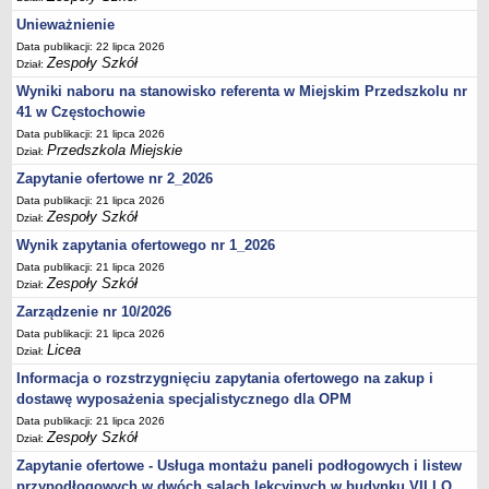
UDOSTĘPNIANIE INFORMACJI PUBLICZNEJ
Unieważnienie
OCHRONA DANYCH OSOBOWYCH
Data publikacji: 22 lipca 2026
Zespoły Szkół
Dział:
Wyniki naboru na stanowisko referenta w Miejskim Przedszkolu nr
41 w Częstochowie
Data publikacji: 21 lipca 2026
Przedszkola Miejskie
Dział:
Zapytanie ofertowe nr 2_2026
Data publikacji: 21 lipca 2026
Zespoły Szkół
Dział:
Wynik zapytania ofertowego nr 1_2026
Data publikacji: 21 lipca 2026
Zespoły Szkół
Dział:
Zarządzenie nr 10/2026
Data publikacji: 21 lipca 2026
Licea
Dział:
Informacja o rozstrzygnięciu zapytania ofertowego na zakup i
dostawę wyposażenia specjalistycznego dla OPM
Data publikacji: 21 lipca 2026
Zespoły Szkół
Dział:
Zapytanie ofertowe - Usługa montażu paneli podłogowych i listew
przypodłogowych w dwóch salach lekcyjnych w budynku VII LO