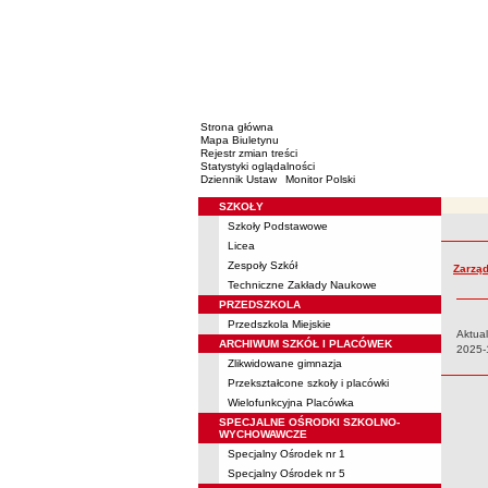
Strona główna
Mapa Biuletynu
Rejestr zmian treści
Statystyki oglądalności
Dziennik Ustaw
Monitor Polski
SZKOŁY
Menu
Szkoły Podstawowe
Rejestr 
Licea
Zespoły Szkół
Zarząd
Techniczne Zakłady Naukowe
PRZEDSZKOLA
Przedszkola Miejskie
Aktual
ARCHIWUM SZKÓŁ I PLACÓWEK
Data:
2025-
Zlikwidowane gimnazja
Przekształcone szkoły i placówki
Wielofunkcyjna Placówka
SPECJALNE OŚRODKI SZKOLNO-
WYCHOWAWCZE
Specjalny Ośrodek nr 1
Specjalny Ośrodek nr 5