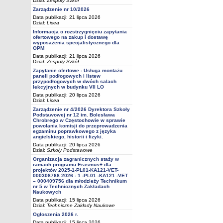
Dział:
Zespoły Szkół
Zarządzenie nr 10/2026
Data publikacji: 21 lipca 2026
Dział:
Licea
Informacja o rozstrzygnięciu zapytania
ofertowego na zakup i dostawę
wyposażenia specjalistycznego dla
OPM
Data publikacji: 21 lipca 2026
Dział:
Zespoły Szkół
Zapytanie ofertowe - Usługa montażu
paneli podłogowych i listew
przypodłogowych w dwóch salach
lekcyjnych w budynku VII LO
Data publikacji: 20 lipca 2026
Dział:
Licea
Zarządzenie nr 4/2026 Dyrektora Szkoły
Podstawowej nr 12 im. Bolesława
Chrobrego w Częstochowie w sprawie
powołania komisji do przeprowadzenia
egzaminu poprawkowego z języka
angielskiego, historii i fizyki.
Data publikacji: 20 lipca 2026
Dział:
Szkoły Podstawowe
Organizacja zagranicznych staży w
ramach programu Erasmus+ dla
projektów 2025-1-PL01-KA121-VET-
000308768 2026 - 1 -PL01 -KA121 -VET
– 000409756 dla młodzieży Technikum
nr 5 w Technicznych Zakładach
Naukowych
Data publikacji: 15 lipca 2026
Dział:
Techniczne Zakłady Naukowe
Ogłoszenia 2026 r.
Data publikacji: 15 lipca 2026