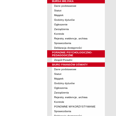
BURSA MIEJSKA
Dane podstawowe
Statut
Majątek
Godziny dyżurów
Ogłoszenie
Zarządzenia
Kontrole
Rejestry, ewidencje, archiwa
Sprawozdania
Deklaracja dostępności
PORADNIE PSYCHOLOGICZNO-
PEDAGOGICZNE
Zespół Poradni
BIURO FINANSÓW OŚWIATY
Dane podstawowe
Statut
Majątek
Godziny dyżurów
Ogłoszenia
Zarządzenia
Rejestry, ewidencje, archiwa
Kontrole
PONOWNE WYKORZYSTYWANIE
Sprawozdania
Deklaracja dostępności