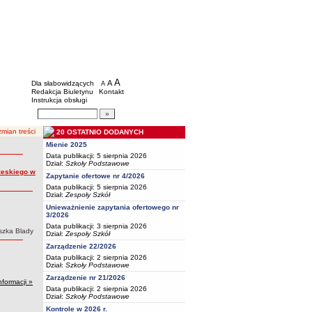
BIP - Oświata Częstochowa
Menu dodatkowe
A
powiększ czcionkę
A
standardowy rozmiar czcionki
Dla słabowidzących
A
pomniejsz czcionkę
Redakcja Biuletynu
Kontakt
Instrukcja obsługi
Wyszukiwarka artykułów
Szukaj
mian treści
20 OSTATNIO DODANYCH
Mienie 2025
Data publikacji: 5 sierpnia 2026
Dział:
Szkoły Podstawowe
rzeskiego w
Zapytanie ofertowe nr 4/2026
Data publikacji: 5 sierpnia 2026
Dział:
Zespoły Szkół
Unieważnienie zapytania ofertowego nr
3/2026
Data publikacji: 3 sierpnia 2026
szka Blady
Dział:
Zespoły Szkół
Zarządzenie 22/2026
Data publikacji: 2 sierpnia 2026
Dział:
Szkoły Podstawowe
Zarządzenie nr 21/2026
nformacji »
Data publikacji: 2 sierpnia 2026
Dział:
Szkoły Podstawowe
Kontrole w 2026 r.