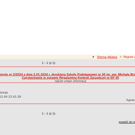
ścieżka nawigacji
Strona główna
> Rejestr z
Zmiany o pozycjach
1 - 1 (z 1)
zmian treści
zenie nr 2/2024 z dnia 2.01.2024 r. dyrektora Szkoły Podstawowej nr 30 im. por. Michała B
Częstochowie w sprawie Regulaminu Kontroli Zarządczej w SP 30
rejestr zmian informacji
izacja
11-04 22:41:28
Autor:
Agnie
Zmiany o pozycjach
1 - 1 (z 1)
powrót do i