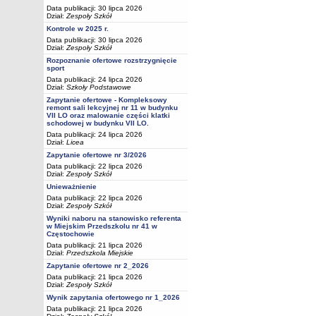
Data publikacji: 30 lipca 2026
Dział:
Zespoły Szkół
Kontrole w 2025 r.
Data publikacji: 30 lipca 2026
Dział:
Zespoły Szkół
Rozpoznanie ofertowe rozstrzygnięcie
sport
Data publikacji: 24 lipca 2026
Dział:
Szkoły Podstawowe
Zapytanie ofertowe - Kompleksowy
remont sali lekcyjnej nr 11 w budynku
VII LO oraz malowanie części klatki
schodowej w budynku VII LO.
Data publikacji: 24 lipca 2026
Dział:
Licea
Zapytanie ofertowe nr 3/2026
Data publikacji: 22 lipca 2026
Dział:
Zespoły Szkół
Unieważnienie
Data publikacji: 22 lipca 2026
Dział:
Zespoły Szkół
Wyniki naboru na stanowisko referenta
w Miejskim Przedszkolu nr 41 w
Częstochowie
Data publikacji: 21 lipca 2026
Dział:
Przedszkola Miejskie
Zapytanie ofertowe nr 2_2026
Data publikacji: 21 lipca 2026
Dział:
Zespoły Szkół
Wynik zapytania ofertowego nr 1_2026
Data publikacji: 21 lipca 2026