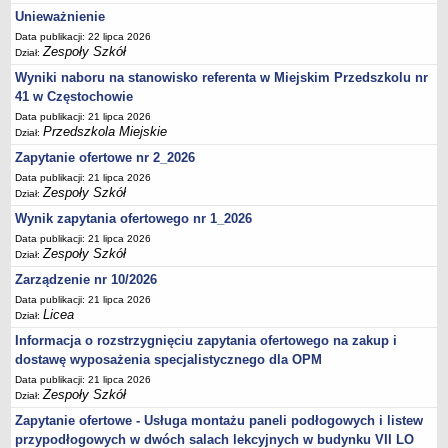
UDOSTĘPNIANIE INFORMACJI PUBLICZNEJ
Unieważnienie
OCHRONA DANYCH OSOBOWYCH
Data publikacji: 22 lipca 2026
Zespoły Szkół
Dział:
Wyniki naboru na stanowisko referenta w Miejskim Przedszkolu nr
41 w Częstochowie
Data publikacji: 21 lipca 2026
Przedszkola Miejskie
Dział:
Zapytanie ofertowe nr 2_2026
Data publikacji: 21 lipca 2026
Zespoły Szkół
Dział:
Wynik zapytania ofertowego nr 1_2026
Data publikacji: 21 lipca 2026
Zespoły Szkół
Dział:
Zarządzenie nr 10/2026
Data publikacji: 21 lipca 2026
Licea
Dział:
Informacja o rozstrzygnięciu zapytania ofertowego na zakup i
dostawę wyposażenia specjalistycznego dla OPM
Data publikacji: 21 lipca 2026
Zespoły Szkół
Dział:
Zapytanie ofertowe - Usługa montażu paneli podłogowych i listew
przypodłogowych w dwóch salach lekcyjnych w budynku VII LO