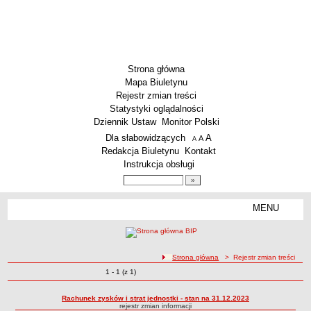
Strona główna
Mapa Biuletynu
Rejestr zmian treści
Statystyki oglądalności
Dziennik Ustaw
Monitor Polski
Menu dodatkowe
Dla słabowidzących
A
powiększ czcionkę
A
standardowy rozmiar czcionki
A
pomniejsz czcionkę
Redakcja Biuletynu
Kontakt
Instrukcja obsługi
Wyszukiwarka artykułów
Szukaj
MENU
Menu
SZKOŁY
Szkoły Podstawowe
ścieżka nawigacji
Strona główna
> Rejestr zmian treści
Licea
Zmiany o pozycjach
1 - 1 (z 1)
Rejestr zmian treści
Zespoły Szkół
Techniczne Zakłady Naukowe
Rachunek zysków i strat jednostki - stan na 31.12.2023
rejestr zmian informacji
PRZEDSZKOLA