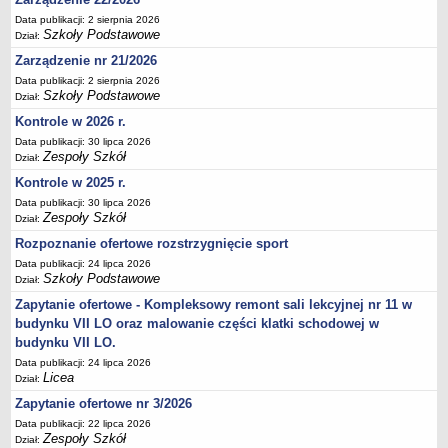
Deklaracja dostępności
Data publikacji: 2 sierpnia 2026
Szkoły Podstawowe
Dział:
PORADNIE PSYCHOLOGICZNO-PEDAGOGICZNE
Zarządzenie nr 21/2026
Zespół Poradni
Data publikacji: 2 sierpnia 2026
BIURO FINANSÓW OŚWIATY
Szkoły Podstawowe
Dział:
Dane podstawowe
Kontrole w 2026 r.
Statut
Data publikacji: 30 lipca 2026
Zespoły Szkół
Majątek
Dział:
Kontrole w 2025 r.
Godziny dyżurów
Data publikacji: 30 lipca 2026
Ogłoszenia
Zespoły Szkół
Dział:
Zarządzenia
Rozpoznanie ofertowe rozstrzygnięcie sport
Rejestry, ewidencje, archiwa
Data publikacji: 24 lipca 2026
Szkoły Podstawowe
Dział:
Kontrole
Zapytanie ofertowe - Kompleksowy remont sali lekcyjnej nr 11 w
PONOWNE WYKORZYSTYWANIE
budynku VII LO oraz malowanie części klatki schodowej w
Sprawozdania
budynku VII LO.
Data publikacji: 24 lipca 2026
Deklaracja dostępności
Licea
Dział:
DEKLARACJA DOSTĘPNOŚCI
Zapytanie ofertowe nr 3/2026
OŚWIADCZENIA MAJĄTKOWE
Data publikacji: 22 lipca 2026
PONOWNE WYKORZYSTYWANIE
Zespoły Szkół
Dział: