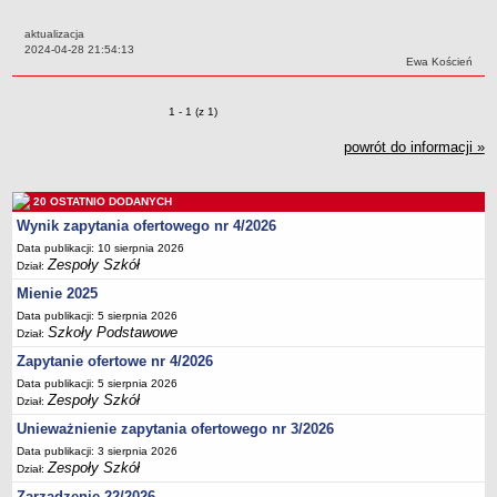
Przedszkola Miejskie
aktualizacja
ARCHIWUM SZKÓŁ I PLACÓWEK
Data:
2024-04-28 21:54:13
Autor:
Ewa Koścień
Zlikwidowane gimnazja
Przekształcone szkoły i placówki
Zmiany o pozycjach
1 - 1 (z 1)
Wielofunkcyjna Placówka
powrót do informacji »
SPECJALNE OŚRODKI SZKOLNO-WYCHOWAWCZE
Specjalny Ośrodek nr 1
20 OSTATNIO DODANYCH
Specjalny Ośrodek nr 5
Wynik zapytania ofertowego nr 4/2026
BURSA MIEJSKA
Data publikacji: 10 sierpnia 2026
Dane podstawowe
Zespoły Szkół
Dział:
Statut
Mienie 2025
Majątek
Data publikacji: 5 sierpnia 2026
Szkoły Podstawowe
Dział:
Godziny dyżurów
Zapytanie ofertowe nr 4/2026
Ogłoszenie
Data publikacji: 5 sierpnia 2026
Zespoły Szkół
Zarządzenia
Dział:
Unieważnienie zapytania ofertowego nr 3/2026
Kontrole
Data publikacji: 3 sierpnia 2026
Rejestry, ewidencje, archiwa
Zespoły Szkół
Dział:
Sprawozdania
Zarządzenie 22/2026