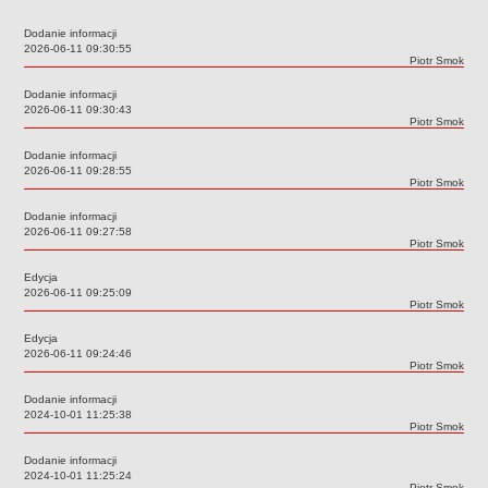
Przedszkola Miejskie
Dodanie informacji
ARCHIWUM SZKÓŁ I PLACÓWEK
Data:
2026-06-11 09:30:55
Autor:
Piotr Smok
Zlikwidowane gimnazja
Dodanie informacji
Przekształcone szkoły i placówki
Data:
2026-06-11 09:30:43
Autor:
Piotr Smok
Wielofunkcyjna Placówka
SPECJALNE OŚRODKI SZKOLNO-WYCHOWAWCZE
Dodanie informacji
Data:
2026-06-11 09:28:55
Specjalny Ośrodek nr 1
Autor:
Piotr Smok
Specjalny Ośrodek nr 5
Dodanie informacji
BURSA MIEJSKA
Data:
2026-06-11 09:27:58
Autor:
Piotr Smok
Dane podstawowe
Edycja
Statut
Data:
2026-06-11 09:25:09
Autor:
Piotr Smok
Majątek
Godziny dyżurów
Edycja
Data:
2026-06-11 09:24:46
Ogłoszenie
Autor:
Piotr Smok
Zarządzenia
Dodanie informacji
Data:
2024-10-01 11:25:38
Kontrole
Autor:
Piotr Smok
Rejestry, ewidencje, archiwa
Dodanie informacji
Data:
2024-10-01 11:25:24
Sprawozdania
Autor:
Piotr Smok