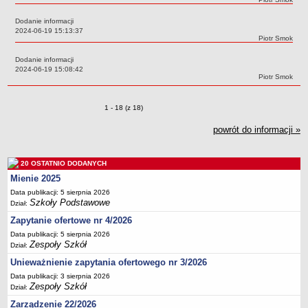
UDOSTĘPNIANIE INFORMACJI PUBLICZNEJ
OCHRONA DANYCH OSOBOWYCH
Dodanie informacji
Data:
2024-06-19 15:13:37
Autor:
Piotr Smok
Dodanie informacji
Data:
2024-06-19 15:08:42
Autor:
Piotr Smok
Zmiany o pozycjach
1 - 18 (z 18)
powrót do informacji »
20 OSTATNIO DODANYCH
Mienie 2025
Data publikacji: 5 sierpnia 2026
Szkoły Podstawowe
Dział:
Zapytanie ofertowe nr 4/2026
Data publikacji: 5 sierpnia 2026
Zespoły Szkół
Dział:
Unieważnienie zapytania ofertowego nr 3/2026
Data publikacji: 3 sierpnia 2026
Zespoły Szkół
Dział:
Zarządzenie 22/2026