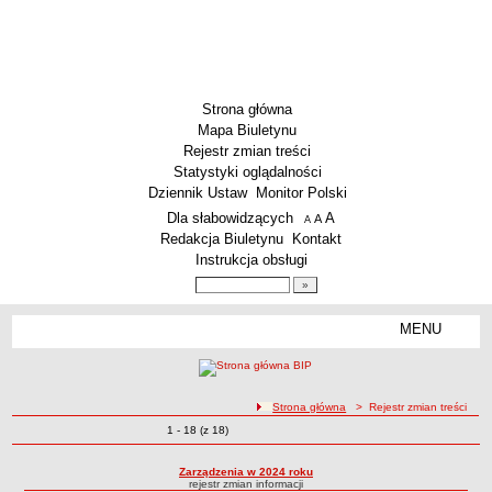
Strona główna
Mapa Biuletynu
Rejestr zmian treści
Statystyki oglądalności
Dziennik Ustaw
Monitor Polski
Menu dodatkowe
Dla słabowidzących
A
powiększ czcionkę
A
standardowy rozmiar czcionki
A
pomniejsz czcionkę
Redakcja Biuletynu
Kontakt
Instrukcja obsługi
Wyszukiwarka artykułów
Szukaj
MENU
Menu
SZKOŁY
Szkoły Podstawowe
ścieżka nawigacji
Strona główna
> Rejestr zmian treści
Licea
Zmiany o pozycjach
1 - 18 (z 18)
Rejestr zmian treści
Zespoły Szkół
Techniczne Zakłady Naukowe
Zarządzenia w 2024 roku
rejestr zmian informacji
PRZEDSZKOLA