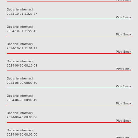
Deklaracja dostępności
Dodanie informacji
PORADNIE PSYCHOLOGICZNO-PEDAGOGICZNE
Data:
2024-10-01 11:23:27
Autor:
Piotr Smok
Zespół Poradni
BIURO FINANSÓW OŚWIATY
Dodanie informacji
Data:
2024-10-01 11:22:42
Dane podstawowe
Autor:
Piotr Smok
Statut
Dodanie informacji
Majątek
Data:
2024-10-01 11:01:11
Autor:
Piotr Smok
Godziny dyżurów
Dodanie informacji
Ogłoszenia
Data:
2024-06-20 08:10:08
Autor:
Piotr Smok
Zarządzenia
Dodanie informacji
Rejestry, ewidencje, archiwa
Data:
2024-06-20 08:09:59
Autor:
Piotr Smok
Kontrole
Dodanie informacji
PONOWNE WYKORZYSTYWANIE
Data:
2024-06-20 08:09:49
Autor:
Piotr Smok
Sprawozdania
Deklaracja dostępności
Dodanie informacji
Data:
2024-06-20 08:03:06
DEKLARACJA DOSTĘPNOŚCI
Autor:
Piotr Smok
OŚWIADCZENIA MAJĄTKOWE
Dodanie informacji
PONOWNE WYKORZYSTYWANIE
Data:
2024-06-20 08:02:56
Autor:
Piotr Smok