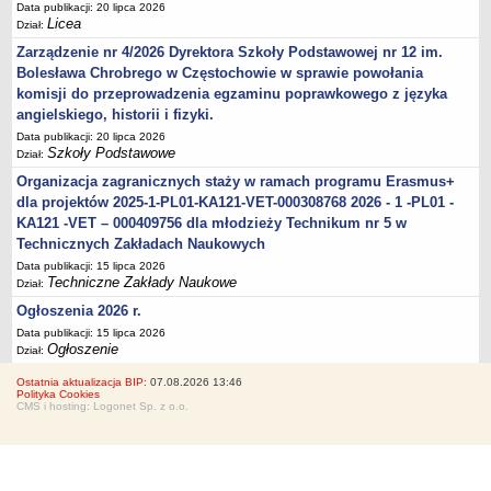
Data publikacji: 20 lipca 2026
Licea
Dział:
Zarządzenie nr 4/2026 Dyrektora Szkoły Podstawowej nr 12 im.
Bolesława Chrobrego w Częstochowie w sprawie powołania
komisji do przeprowadzenia egzaminu poprawkowego z języka
angielskiego, historii i fizyki.
Data publikacji: 20 lipca 2026
Szkoły Podstawowe
Dział:
Organizacja zagranicznych staży w ramach programu Erasmus+
dla projektów 2025-1-PL01-KA121-VET-000308768 2026 - 1 -PL01 -
KA121 -VET – 000409756 dla młodzieży Technikum nr 5 w
Technicznych Zakładach Naukowych
Data publikacji: 15 lipca 2026
Techniczne Zakłady Naukowe
Dział:
Ogłoszenia 2026 r.
Data publikacji: 15 lipca 2026
Ogłoszenie
Dział:
Ostatnia aktualizacja BIP:
07.08.2026 13:46
Polityka Cookies
CMS i hosting: Logonet Sp. z o.o.