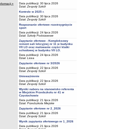
Data publikacji: 30 lipca 2026
nformacji »
Dział:
Zespoły Szkół
Kontrole w 2025 r.
Data publikacji: 30 lipca 2026
Dział:
Zespoły Szkół
Rozpoznanie ofertowe rozstrzygnięcie
sport
Data publikacji: 24 lipca 2026
Dział:
Szkoły Podstawowe
Zapytanie ofertowe - Kompleksowy
remont sali lekcyjnej nr 11 w budynku
VII LO oraz malowanie części klatki
schodowej w budynku VII LO.
Data publikacji: 24 lipca 2026
Dział:
Licea
Zapytanie ofertowe nr 3/2026
Data publikacji: 22 lipca 2026
Dział:
Zespoły Szkół
Unieważnienie
Data publikacji: 22 lipca 2026
Dział:
Zespoły Szkół
Wyniki naboru na stanowisko referenta
w Miejskim Przedszkolu nr 41 w
Częstochowie
Data publikacji: 21 lipca 2026
Dział:
Przedszkola Miejskie
Zapytanie ofertowe nr 2_2026
Data publikacji: 21 lipca 2026
Dział:
Zespoły Szkół
Wynik zapytania ofertowego nr 1_2026
Data publikacji: 21 lipca 2026