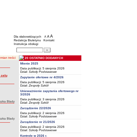
BIP - Oświata Częstochowa
Menu dodatkowe
A
powiększ czcionkę
A
standardowy rozmiar czcionki
Dla słabowidzących
A
pomniejsz czcionkę
Redakcja Biuletynu
Kontakt
Instrukcja obsługi
Wyszukiwarka artykułów
Szukaj
mian treści
20 OSTATNIO DODANYCH
Mienie 2025
Data publikacji: 5 sierpnia 2026
Dział:
Szkoły Podstawowe
 celu
Zapytanie ofertowe nr 4/2026
Data publikacji: 5 sierpnia 2026
Dział:
Zespoły Szkół
Unieważnienie zapytania ofertowego nr
3/2026
Data publikacji: 3 sierpnia 2026
szka Blady
Dział:
Zespoły Szkół
Zarządzenie 22/2026
Data publikacji: 2 sierpnia 2026
Dział:
Szkoły Podstawowe
szka Blady
Zarządzenie nr 21/2026
Data publikacji: 2 sierpnia 2026
Dział:
Szkoły Podstawowe
Kontrole w 2026 r.