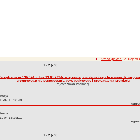
ścieżka nawigacji
Strona główna
> Rejestr z
Zmiany o pozycjach
1 - 2 (z 2)
zmian treści
Zarządzenie nr 13/2024 z dnia 13.09 2024r. w sprawie powołania zespołu powypadkowego w
przeprowadzenia postępowania powypadkowego i sporządzenia protokołu
rejestr zmian informacji
izacja
11-04 16:30:40
Autor:
Agnie
izacja
11-04 16:28:11
Autor:
Agnie
Zmiany o pozycjach
1 - 2 (z 2)