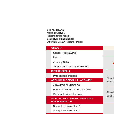
Strona główna
Mapa Biuletynu
Rejestr zmian treści
Statystyki oglądalności
Dziennik Ustaw
Monitor Polski
SZKOŁY
Menu
Szkoły Podstawowe
Rejestr 
Licea
Zespoły Szkół
Techniczne Zakłady Naukowe
PRZEDSZKOLA
Przedszkola Miejskie
Aktual
ARCHIWUM SZKÓŁ I PLACÓWEK
Data:
2025-
Zlikwidowane gimnazja
Przekształcone szkoły i placówki
Aktual
Wielofunkcyjna Placówka
Data:
2025-
SPECJALNE OŚRODKI SZKOLNO-
WYCHOWAWCZE
Specjalny Ośrodek nr 1
Specjalny Ośrodek nr 5