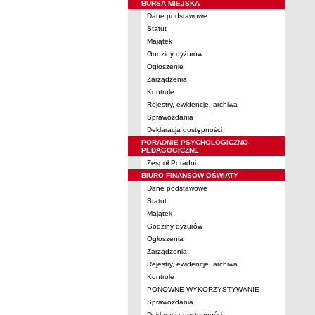
BURSA MIEJSKA
Dane podstawowe
Statut
Majątek
Godziny dyżurów
Ogłoszenie
Zarządzenia
Kontrole
Rejestry, ewidencje, archiwa
Sprawozdania
Deklaracja dostępności
PORADNIE PSYCHOLOGICZNO-
PEDAGOGICZNE
Zespół Poradni
BIURO FINANSÓW OŚWIATY
Dane podstawowe
Statut
Majątek
Godziny dyżurów
Ogłoszenia
Zarządzenia
Rejestry, ewidencje, archiwa
Kontrole
PONOWNE WYKORZYSTYWANIE
Sprawozdania
Deklaracja dostępności