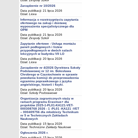
Dział:
Zespoły Szkół
Zarządzenie nr 10/2026
Data publikacji: 21 lipca 2026
Dział:
Licea
Informacja o rozstrzygnięciu zapytania
ofertowego na zakup i dostawę
wyposażenia specjalistycznego dla
OPM
Data publikacji: 21 lipca 2026
Dział:
Zespoły Szkół
Zapytanie ofertowe - Usługa montażu
paneli podłogowych i listew
przypodłogowych w dwóch salach
lekcyjnych w budynku VII LO
Data publikacji: 20 lipca 2026
Dział:
Licea
Zarządzenie nr 4/2026 Dyrektora Szkoły
Podstawowej nr 12 im. Bolesława
Chrobrego w Częstochowie w sprawie
powołania komisji do przeprowadzenia
egzaminu poprawkowego z języka
angielskiego, historii i fizyki.
Data publikacji: 20 lipca 2026
Dział:
Szkoły Podstawowe
Organizacja zagranicznych staży w
ramach programu Erasmus+ dla
projektów 2025-1-PL01-KA121-VET-
000308768 2026 - 1 -PL01 -KA121 -VET
– 000409756 dla młodzieży Technikum
nr 5 w Technicznych Zakładach
Naukowych
Data publikacji: 15 lipca 2026
Dział:
Techniczne Zakłady Naukowe
Ogłoszenia 2026 r.
Data publikacji: 15 lipca 2026