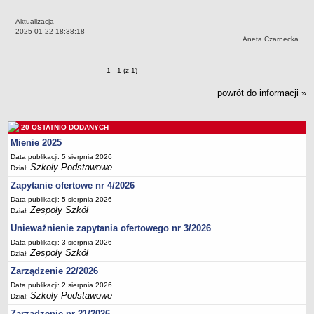
Przedszkola Miejskie
Aktualizacja
ARCHIWUM SZKÓŁ I PLACÓWEK
Data:
2025-01-22 18:38:18
Autor:
Aneta Czarnecka
Zlikwidowane gimnazja
Przekształcone szkoły i placówki
Zmiany o pozycjach
1 - 1 (z 1)
Wielofunkcyjna Placówka
powrót do informacji »
SPECJALNE OŚRODKI SZKOLNO-WYCHOWAWCZE
Specjalny Ośrodek nr 1
20 OSTATNIO DODANYCH
Specjalny Ośrodek nr 5
Mienie 2025
BURSA MIEJSKA
Data publikacji: 5 sierpnia 2026
Dane podstawowe
Szkoły Podstawowe
Dział:
Statut
Zapytanie ofertowe nr 4/2026
Majątek
Data publikacji: 5 sierpnia 2026
Zespoły Szkół
Dział:
Godziny dyżurów
Unieważnienie zapytania ofertowego nr 3/2026
Ogłoszenie
Data publikacji: 3 sierpnia 2026
Zespoły Szkół
Zarządzenia
Dział:
Zarządzenie 22/2026
Kontrole
Data publikacji: 2 sierpnia 2026
Rejestry, ewidencje, archiwa
Szkoły Podstawowe
Dział:
Sprawozdania
Zarządzenie nr 21/2026