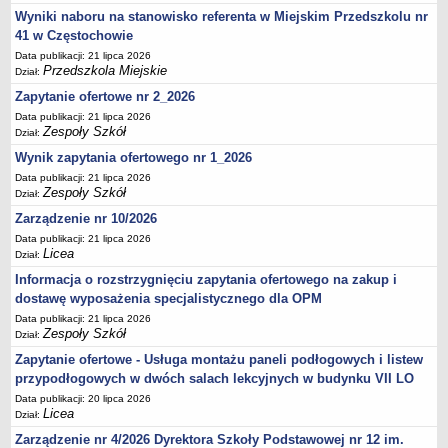
UDOSTĘPNIANIE INFORMACJI PUBLICZNEJ
Wyniki naboru na stanowisko referenta w Miejskim Przedszkolu nr
OCHRONA DANYCH OSOBOWYCH
41 w Częstochowie
Data publikacji: 21 lipca 2026
Przedszkola Miejskie
Dział:
Zapytanie ofertowe nr 2_2026
Data publikacji: 21 lipca 2026
Zespoły Szkół
Dział:
Wynik zapytania ofertowego nr 1_2026
Data publikacji: 21 lipca 2026
Zespoły Szkół
Dział:
Zarządzenie nr 10/2026
Data publikacji: 21 lipca 2026
Licea
Dział:
Informacja o rozstrzygnięciu zapytania ofertowego na zakup i
dostawę wyposażenia specjalistycznego dla OPM
Data publikacji: 21 lipca 2026
Zespoły Szkół
Dział:
Zapytanie ofertowe - Usługa montażu paneli podłogowych i listew
przypodłogowych w dwóch salach lekcyjnych w budynku VII LO
Data publikacji: 20 lipca 2026
Licea
Dział:
Zarządzenie nr 4/2026 Dyrektora Szkoły Podstawowej nr 12 im.