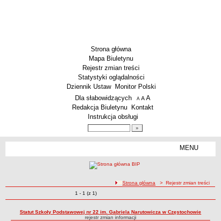
Strona główna
Mapa Biuletynu
Rejestr zmian treści
Statystyki oglądalności
Dziennik Ustaw
Monitor Polski
Menu dodatkowe
Dla słabowidzących
A
powiększ czcionkę
A
standardowy rozmiar czcionki
A
pomniejsz czcionkę
Redakcja Biuletynu
Kontakt
Instrukcja obsługi
Wyszukiwarka artykułów
Szukaj
MENU
Menu
SZKOŁY
Szkoły Podstawowe
ścieżka nawigacji
Strona główna
> Rejestr zmian treści
Licea
Zmiany o pozycjach
1 - 1 (z 1)
Rejestr zmian treści
Zespoły Szkół
Techniczne Zakłady Naukowe
Statut Szkoły Podstawowej nr 22 im. Gabriela Narutowicza w Częstochowie
rejestr zmian informacji
PRZEDSZKOLA