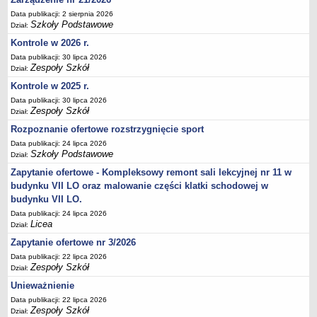
Deklaracja dostępności
Data publikacji: 2 sierpnia 2026
Szkoły Podstawowe
Dział:
PORADNIE PSYCHOLOGICZNO-PEDAGOGICZNE
Kontrole w 2026 r.
Zespół Poradni
Data publikacji: 30 lipca 2026
BIURO FINANSÓW OŚWIATY
Zespoły Szkół
Dział:
Dane podstawowe
Kontrole w 2025 r.
Statut
Data publikacji: 30 lipca 2026
Zespoły Szkół
Majątek
Dział:
Rozpoznanie ofertowe rozstrzygnięcie sport
Godziny dyżurów
Data publikacji: 24 lipca 2026
Ogłoszenia
Szkoły Podstawowe
Dział:
Zarządzenia
Zapytanie ofertowe - Kompleksowy remont sali lekcyjnej nr 11 w
Rejestry, ewidencje, archiwa
budynku VII LO oraz malowanie części klatki schodowej w
budynku VII LO.
Kontrole
Data publikacji: 24 lipca 2026
PONOWNE WYKORZYSTYWANIE
Licea
Dział:
Sprawozdania
Zapytanie ofertowe nr 3/2026
Data publikacji: 22 lipca 2026
Deklaracja dostępności
Zespoły Szkół
Dział:
DEKLARACJA DOSTĘPNOŚCI
Unieważnienie
OŚWIADCZENIA MAJĄTKOWE
Data publikacji: 22 lipca 2026
PONOWNE WYKORZYSTYWANIE
Zespoły Szkół
Dział: