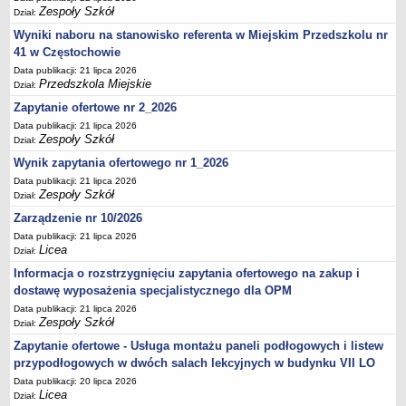
UDOSTĘPNIANIE INFORMACJI PUBLICZNEJ
Zespoły Szkół
Dział:
OCHRONA DANYCH OSOBOWYCH
Wyniki naboru na stanowisko referenta w Miejskim Przedszkolu nr
41 w Częstochowie
Data publikacji: 21 lipca 2026
Przedszkola Miejskie
Dział:
Zapytanie ofertowe nr 2_2026
Data publikacji: 21 lipca 2026
Zespoły Szkół
Dział:
Wynik zapytania ofertowego nr 1_2026
Data publikacji: 21 lipca 2026
Zespoły Szkół
Dział:
Zarządzenie nr 10/2026
Data publikacji: 21 lipca 2026
Licea
Dział:
Informacja o rozstrzygnięciu zapytania ofertowego na zakup i
dostawę wyposażenia specjalistycznego dla OPM
Data publikacji: 21 lipca 2026
Zespoły Szkół
Dział:
Zapytanie ofertowe - Usługa montażu paneli podłogowych i listew
przypodłogowych w dwóch salach lekcyjnych w budynku VII LO
Data publikacji: 20 lipca 2026
Licea
Dział: