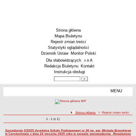
Strona główna
Mapa Biuletynu
Rejestr zmian treści
Statystyki oglądalności
Dziennik Ustaw
Monitor Polski
Menu dodatkowe
Dla słabowidzących
A
powiększ czcionkę
A
standardowy rozmiar czcionki
A
pomniejsz czcionkę
Redakcja Biuletynu
Kontakt
Instrukcja obsługi
Wyszukiwarka artykułów
Szukaj
MENU
Menu
SZKOŁY
Szkoły Podstawowe
ścieżka nawigacji
Strona główna
> Rejestr zmian treści
Licea
Zmiany o pozycjach
1 - 1 (z 1)
Rejestr zmian treści
Zespoły Szkół
Techniczne Zakłady Naukowe
Zarządzenie 2/2025 dyrektora Szkoły Podstawowej nr 30 im. por. Michała Brzeskiego
w Częstochowie z dnia 24 stycznia 2025 roku w sprawie wprowadzenia „Regulaminu
PRZEDSZKOLA