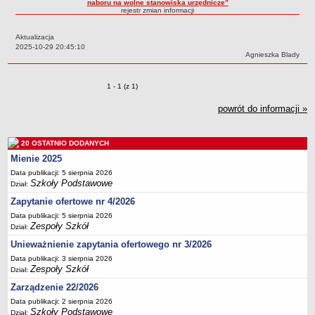
naboru na wolne stanowiska urzędnicze”
rejestr zmian informacji
Przedszkola Miejskie
ARCHIWUM SZKÓŁ I PLACÓWEK
Aktualizacja
Zlikwidowane gimnazja
Data:
2025-10-29 20:45:10
Autor:
Agnieszka Blady
Przekształcone szkoły i placówki
Wielofunkcyjna Placówka
Zmiany o pozycjach
1 - 1 (z 1)
SPECJALNE OŚRODKI SZKOLNO-WYCHOWAWCZE
powrót do informacji »
Specjalny Ośrodek nr 1
Specjalny Ośrodek nr 5
20 OSTATNIO DODANYCH
BURSA MIEJSKA
Mienie 2025
Dane podstawowe
Data publikacji: 5 sierpnia 2026
Statut
Szkoły Podstawowe
Dział:
Majątek
Zapytanie ofertowe nr 4/2026
Data publikacji: 5 sierpnia 2026
Godziny dyżurów
Zespoły Szkół
Dział:
Ogłoszenie
Unieważnienie zapytania ofertowego nr 3/2026
Zarządzenia
Data publikacji: 3 sierpnia 2026
Zespoły Szkół
Dział:
Kontrole
Zarządzenie 22/2026
Rejestry, ewidencje, archiwa
Data publikacji: 2 sierpnia 2026
Sprawozdania
Szkoły Podstawowe
Dział: