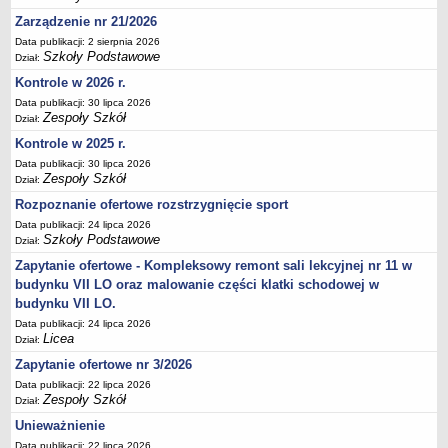
Deklaracja dostępności
Zarządzenie nr 21/2026
PORADNIE PSYCHOLOGICZNO-PEDAGOGICZNE
Data publikacji: 2 sierpnia 2026
Szkoły Podstawowe
Dział:
Zespół Poradni
Kontrole w 2026 r.
BIURO FINANSÓW OŚWIATY
Data publikacji: 30 lipca 2026
Dane podstawowe
Zespoły Szkół
Dział:
Statut
Kontrole w 2025 r.
Majątek
Data publikacji: 30 lipca 2026
Zespoły Szkół
Dział:
Godziny dyżurów
Rozpoznanie ofertowe rozstrzygnięcie sport
Ogłoszenia
Data publikacji: 24 lipca 2026
Zarządzenia
Szkoły Podstawowe
Dział:
Rejestry, ewidencje, archiwa
Zapytanie ofertowe - Kompleksowy remont sali lekcyjnej nr 11 w
budynku VII LO oraz malowanie części klatki schodowej w
Kontrole
budynku VII LO.
PONOWNE WYKORZYSTYWANIE
Data publikacji: 24 lipca 2026
Licea
Sprawozdania
Dział:
Zapytanie ofertowe nr 3/2026
Deklaracja dostępności
Data publikacji: 22 lipca 2026
DEKLARACJA DOSTĘPNOŚCI
Zespoły Szkół
Dział:
OŚWIADCZENIA MAJĄTKOWE
Unieważnienie
PONOWNE WYKORZYSTYWANIE
Data publikacji: 22 lipca 2026