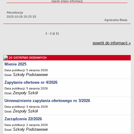
rejestr zmian informacji
Przedszkola Miejskie
Aktualizacja
ARCHIWUM SZKÓŁ I PLACÓWEK
Data:
2025-10-29 20:25:35
Zlikwidowane gimnazja
Autor:
Agnieszka Blady
Przekształcone szkoły i placówki
Zmiany o pozycjach
1 - 1 (z 1)
Wielofunkcyjna Placówka
SPECJALNE OŚRODKI SZKOLNO-WYCHOWAWCZE
powrót do informacji »
Specjalny Ośrodek nr 1
Specjalny Ośrodek nr 5
20 OSTATNIO DODANYCH
BURSA MIEJSKA
Mienie 2025
Dane podstawowe
Data publikacji: 5 sierpnia 2026
Szkoły Podstawowe
Dział:
Statut
Zapytanie ofertowe nr 4/2026
Majątek
Data publikacji: 5 sierpnia 2026
Godziny dyżurów
Zespoły Szkół
Dział:
Ogłoszenie
Unieważnienie zapytania ofertowego nr 3/2026
Data publikacji: 3 sierpnia 2026
Zarządzenia
Zespoły Szkół
Dział:
Kontrole
Zarządzenie 22/2026
Rejestry, ewidencje, archiwa
Data publikacji: 2 sierpnia 2026
Szkoły Podstawowe
Dział:
Sprawozdania