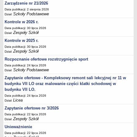
Zarządzenie nr 21/2026
Deklaracja dostępności
Data publikacji: 2 sierpnia 2026
PORADNIE PSYCHOLOGICZNO-PEDAGOGICZNE
Szkoły Podstawowe
Dział:
Zespół Poradni
Kontrole w 2026 r.
BIURO FINANSÓW OŚWIATY
Data publikacji: 30 lipca 2026
Dane podstawowe
Zespoły Szkół
Dział:
Statut
Kontrole w 2025 r.
Data publikacji: 30 lipca 2026
Majątek
Zespoły Szkół
Dział:
Godziny dyżurów
Rozpoznanie ofertowe rozstrzygnięcie sport
Ogłoszenia
Data publikacji: 24 lipca 2026
Szkoły Podstawowe
Dział:
Zarządzenia
Zapytanie ofertowe - Kompleksowy remont sali lekcyjnej nr 11 w
Rejestry, ewidencje, archiwa
budynku VII LO oraz malowanie części klatki schodowej w
Kontrole
budynku VII LO.
PONOWNE WYKORZYSTYWANIE
Data publikacji: 24 lipca 2026
Licea
Dział:
Sprawozdania
Zapytanie ofertowe nr 3/2026
Deklaracja dostępności
Data publikacji: 22 lipca 2026
Zespoły Szkół
DEKLARACJA DOSTĘPNOŚCI
Dział:
OŚWIADCZENIA MAJĄTKOWE
Unieważnienie
PONOWNE WYKORZYSTYWANIE
Data publikacji: 22 lipca 2026