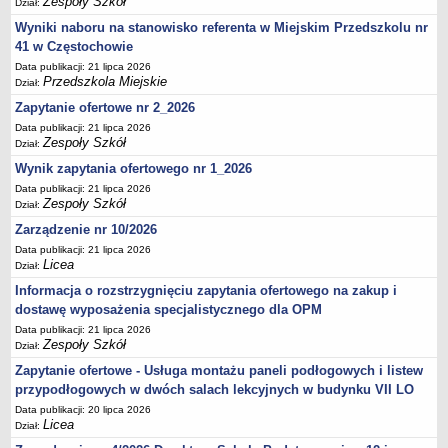
Zespoły Szkół
Dział:
UDOSTĘPNIANIE INFORMACJI PUBLICZNEJ
OCHRONA DANYCH OSOBOWYCH
Wyniki naboru na stanowisko referenta w Miejskim Przedszkolu nr
41 w Częstochowie
Data publikacji: 21 lipca 2026
Przedszkola Miejskie
Dział:
Zapytanie ofertowe nr 2_2026
Data publikacji: 21 lipca 2026
Zespoły Szkół
Dział:
Wynik zapytania ofertowego nr 1_2026
Data publikacji: 21 lipca 2026
Zespoły Szkół
Dział:
Zarządzenie nr 10/2026
Data publikacji: 21 lipca 2026
Licea
Dział:
Informacja o rozstrzygnięciu zapytania ofertowego na zakup i
dostawę wyposażenia specjalistycznego dla OPM
Data publikacji: 21 lipca 2026
Zespoły Szkół
Dział:
Zapytanie ofertowe - Usługa montażu paneli podłogowych i listew
przypodłogowych w dwóch salach lekcyjnych w budynku VII LO
Data publikacji: 20 lipca 2026
Licea
Dział: