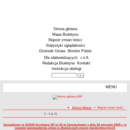
Strona główna
Mapa Biuletynu
Rejestr zmian treści
Statystyki oglądalności
Dziennik Ustaw
Monitor Polski
Menu dodatkowe
Dla słabowidzących
A
powiększ czcionkę
A
standardowy rozmiar czcionki
A
pomniejsz czcionkę
Redakcja Biuletynu
Kontakt
Instrukcja obsługi
Wyszukiwarka artykułów
Szukaj
MENU
Menu
SZKOŁY
Szkoły Podstawowe
ścieżka nawigacji
Strona główna
> Rejestr zmian treści
Licea
Zmiany o pozycjach
1 - 1 (z 1)
Rejestr zmian treści
Zespoły Szkół
Techniczne Zakłady Naukowe
Zarządzenie nr 5/2025 Dyrektora SP nr 30 w Częstochowie z dnia 30 stycznia 2025 r. w
sprawie wprowadzenia zmian w długościach przerw międzylekcyjnych
PRZEDSZKOLA