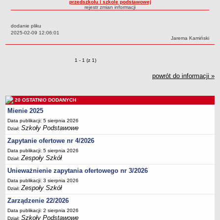
przedszkolu i szkole podstawowej
rejestr zmian informacji
Przedszkola Miejskie
ARCHIWUM SZKÓŁ I PLACÓWEK
dodanie pliku
Zlikwidowane gimnazja
Data:
2025-02-09 12:06:01
Autor:
Jarema Kamiński
Przekształcone szkoły i placówki
Wielofunkcyjna Placówka
Zmiany o pozycjach
1 - 1 (z 1)
SPECJALNE OŚRODKI SZKOLNO-WYCHOWAWCZE
powrót do informacji »
Specjalny Ośrodek nr 1
Specjalny Ośrodek nr 5
20 OSTATNIO DODANYCH
BURSA MIEJSKA
Mienie 2025
Dane podstawowe
Data publikacji: 5 sierpnia 2026
Statut
Szkoły Podstawowe
Dział:
Majątek
Zapytanie ofertowe nr 4/2026
Data publikacji: 5 sierpnia 2026
Godziny dyżurów
Zespoły Szkół
Dział:
Ogłoszenie
Unieważnienie zapytania ofertowego nr 3/2026
Zarządzenia
Data publikacji: 3 sierpnia 2026
Zespoły Szkół
Dział:
Kontrole
Zarządzenie 22/2026
Rejestry, ewidencje, archiwa
Data publikacji: 2 sierpnia 2026
Sprawozdania
Szkoły Podstawowe
Dział: