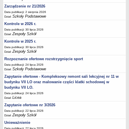
Deklaracja dostępności
Zarządzenie nr 21/2026
PORADNIE PSYCHOLOGICZNO-PEDAGOGICZNE
Data publikacji: 2 sierpnia 2026
Szkoły Podstawowe
Dział:
Zespół Poradni
Kontrole w 2026 r.
BIURO FINANSÓW OŚWIATY
Data publikacji: 30 lipca 2026
Dane podstawowe
Zespoły Szkół
Dział:
Statut
Kontrole w 2025 r.
Majątek
Data publikacji: 30 lipca 2026
Zespoły Szkół
Dział:
Godziny dyżurów
Rozpoznanie ofertowe rozstrzygnięcie sport
Ogłoszenia
Data publikacji: 24 lipca 2026
Zarządzenia
Szkoły Podstawowe
Dział:
Rejestry, ewidencje, archiwa
Zapytanie ofertowe - Kompleksowy remont sali lekcyjnej nr 11 w
budynku VII LO oraz malowanie części klatki schodowej w
Kontrole
budynku VII LO.
PONOWNE WYKORZYSTYWANIE
Data publikacji: 24 lipca 2026
Licea
Sprawozdania
Dział:
Zapytanie ofertowe nr 3/2026
Deklaracja dostępności
Data publikacji: 22 lipca 2026
DEKLARACJA DOSTĘPNOŚCI
Zespoły Szkół
Dział:
OŚWIADCZENIA MAJĄTKOWE
Unieważnienie
PONOWNE WYKORZYSTYWANIE
Data publikacji: 22 lipca 2026