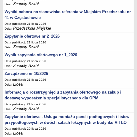
UDOSTĘPNIANIE INFORMACJI PUBLICZNEJ
Zespoły Szkół
Dział:
OCHRONA DANYCH OSOBOWYCH
Wyniki naboru na stanowisko referenta w Miejskim Przedszkolu nr
41 w Częstochowie
Data publikacji: 21 lipca 2026
Przedszkola Miejskie
Dział:
Zapytanie ofertowe nr 2_2026
Data publikacji: 21 lipca 2026
Zespoły Szkół
Dział:
Wynik zapytania ofertowego nr 1_2026
Data publikacji: 21 lipca 2026
Zespoły Szkół
Dział:
Zarządzenie nr 10/2026
Data publikacji: 21 lipca 2026
Licea
Dział:
Informacja o rozstrzygnięciu zapytania ofertowego na zakup i
dostawę wyposażenia specjalistycznego dla OPM
Data publikacji: 21 lipca 2026
Zespoły Szkół
Dział:
Zapytanie ofertowe - Usługa montażu paneli podłogowych i listew
przypodłogowych w dwóch salach lekcyjnych w budynku VII LO
Data publikacji: 20 lipca 2026
Licea
Dział: