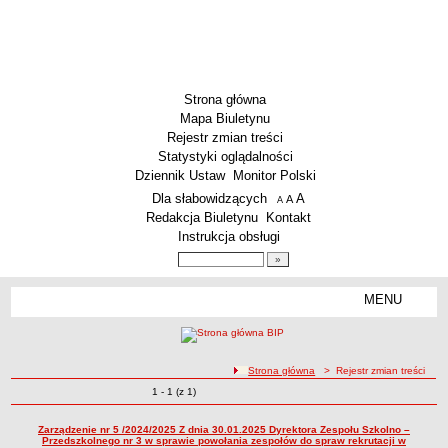
Strona główna
Mapa Biuletynu
Rejestr zmian treści
Statystyki oglądalności
Dziennik Ustaw
Monitor Polski
Menu dodatkowe
Dla słabowidzących
A
powiększ czcionkę
A
standardowy rozmiar czcionki
A
pomniejsz czcionkę
Redakcja Biuletynu
Kontakt
Instrukcja obsługi
Wyszukiwarka artykułów
Szukaj
MENU
Menu
SZKOŁY
Szkoły Podstawowe
ścieżka nawigacji
Strona główna
> Rejestr zmian treści
Licea
Zmiany o pozycjach
1 - 1 (z 1)
Rejestr zmian treści
Zespoły Szkół
Techniczne Zakłady Naukowe
Zarządzenie nr 5 /2024/2025 Z dnia 30.01.2025 Dyrektora Zespołu Szkolno –
Przedszkolnego nr 3 w sprawie powołania zespołów do spraw rekrutacji w
PRZEDSZKOLA