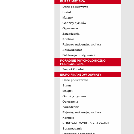
BURSA MIEJSKA
Dane podstawowe
Statut
Majątek
Godziny dyżurów
Ogłoszenie
Zarządzenia
Kontrole
Rejestry, ewidencje, archiwa
Sprawozdania
Deklaracja dostępności
PORADNIE PSYCHOLOGICZNO-
PEDAGOGICZNE
Zespół Poradni
BIURO FINANSÓW OŚWIATY
Dane podstawowe
Statut
Majątek
Godziny dyżurów
Ogłoszenia
Zarządzenia
Rejestry, ewidencje, archiwa
Kontrole
PONOWNE WYKORZYSTYWANIE
Sprawozdania
Deklaracja dostępności