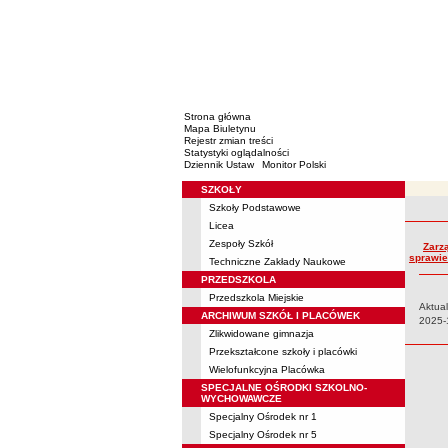
Strona główna
Mapa Biuletynu
Rejestr zmian treści
Statystyki oglądalności
Dziennik Ustaw
Monitor Polski
SZKOŁY
Menu
Szkoły Podstawowe
Rejestr 
Licea
Zespoły Szkół
Zarz
sprawie
Techniczne Zakłady Naukowe
PRZEDSZKOLA
Przedszkola Miejskie
Aktual
ARCHIWUM SZKÓŁ I PLACÓWEK
Data:
2025-
Zlikwidowane gimnazja
Przekształcone szkoły i placówki
Wielofunkcyjna Placówka
SPECJALNE OŚRODKI SZKOLNO-
WYCHOWAWCZE
Specjalny Ośrodek nr 1
Specjalny Ośrodek nr 5