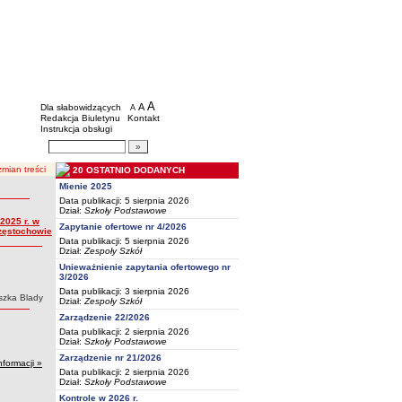
BIP - Oświata Częstochowa
Menu dodatkowe
A
powiększ czcionkę
A
standardowy rozmiar czcionki
Dla słabowidzących
A
pomniejsz czcionkę
Redakcja Biuletynu
Kontakt
Instrukcja obsługi
Wyszukiwarka artykułów
Szukaj
mian treści
20 OSTATNIO DODANYCH
Mienie 2025
Data publikacji: 5 sierpnia 2026
Dział:
Szkoły Podstawowe
2025 r. w
Zapytanie ofertowe nr 4/2026
zęstochowie
Data publikacji: 5 sierpnia 2026
Dział:
Zespoły Szkół
Unieważnienie zapytania ofertowego nr
3/2026
Data publikacji: 3 sierpnia 2026
szka Blady
Dział:
Zespoły Szkół
Zarządzenie 22/2026
Data publikacji: 2 sierpnia 2026
Dział:
Szkoły Podstawowe
Zarządzenie nr 21/2026
nformacji »
Data publikacji: 2 sierpnia 2026
Dział:
Szkoły Podstawowe
Kontrole w 2026 r.