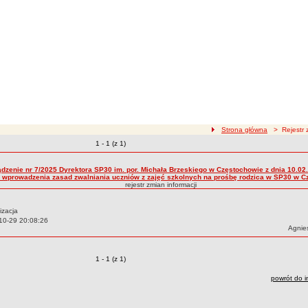
ścieżka nawigacji
Strona główna
> Rejestr z
Zmiany o pozycjach
1 - 1 (z 1)
zmian treści
ądzenie nr 7/2025 Dyrektora SP30 im. por. Michała Brzeskiego w Częstochowie z dnia 10.02.
 wprowadzenia zasad zwalniania uczniów z zajęć szkolnych na prośbę rodzica w SP30 w C
rejestr zmian informacji
izacja
10-29 20:08:26
Autor:
Agnie
Zmiany o pozycjach
1 - 1 (z 1)
powrót do i