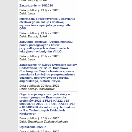
Dział:
Zespoły Szkół
Zarządzenie nr 10/2026
Data publikacji: 21 lipca 2026
Dział:
Licea
Informacja o rozstrzygnięciu zapytania
ofertowego na zakup i dostawę
wyposażenia specjalistycznego dla
OPM
Data publikacji: 21 lipca 2026
Dział:
Zespoły Szkół
Zapytanie ofertowe - Usługa montażu
paneli podłogowych i listew
przypodłogowych w dwóch salach
lekcyjnych w budynku VII LO
Data publikacji: 20 lipca 2026
Dział:
Licea
Zarządzenie nr 4/2026 Dyrektora Szkoły
Podstawowej nr 12 im. Bolesława
Chrobrego w Częstochowie w sprawie
powołania komisji do przeprowadzenia
egzaminu poprawkowego z języka
angielskiego, historii i fizyki.
Data publikacji: 20 lipca 2026
Dział:
Szkoły Podstawowe
Organizacja zagranicznych staży w
ramach programu Erasmus+ dla
projektów 2025-1-PL01-KA121-VET-
000308768 2026 - 1 -PL01 -KA121 -VET
– 000409756 dla młodzieży Technikum
nr 5 w Technicznych Zakładach
Naukowych
Data publikacji: 15 lipca 2026
Dział:
Techniczne Zakłady Naukowe
Ogłoszenia 2026 r.
Data publikacji: 15 lipca 2026