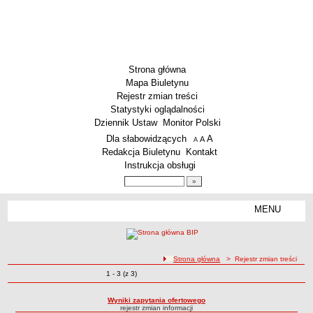
Strona główna
Mapa Biuletynu
Rejestr zmian treści
Statystyki oglądalności
Dziennik Ustaw
Monitor Polski
Menu dodatkowe
Dla słabowidzących
A
powiększ czcionkę
A
standardowy rozmiar czcionki
A
pomniejsz czcionkę
Redakcja Biuletynu
Kontakt
Instrukcja obsługi
Wyszukiwarka artykułów
Szukaj
MENU
Menu
SZKOŁY
Szkoły Podstawowe
ścieżka nawigacji
Strona główna
> Rejestr zmian treści
Licea
Zmiany o pozycjach
1 - 3 (z 3)
Rejestr zmian treści
Zespoły Szkół
Techniczne Zakłady Naukowe
Wyniki zapytania ofertowego
rejestr zmian informacji
PRZEDSZKOLA