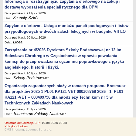
Informacja o rozstrzygnięciu zapytania ofertowego na zakup i
dostawę wyposażenia specjalistycznego dla OPM
Data publikacji: 21 lipca 2026
Zespoły Szkół
Dział:
Zapytanie ofertowe - Usługa montażu paneli podłogowych i listew
przypodłogowych w dwóch salach lekcyjnych w budynku VII LO
Data publikacji: 20 lipca 2026
Licea
Dział:
Zarządzenie nr 4/2026 Dyrektora Szkoły Podstawowej nr 12 im.
Bolesława Chrobrego w Częstochowie w sprawie powołania
komisji do przeprowadzenia egzaminu poprawkowego z języka
angielskiego, historii i fizyki.
Data publikacji: 20 lipca 2026
Szkoły Podstawowe
Dział:
Organizacja zagranicznych staży w ramach programu Erasmus+
dla projektów 2025-1-PL01-KA121-VET-000308768 2026 - 1 -PL01 -
KA121 -VET – 000409756 dla młodzieży Technikum nr 5 w
Technicznych Zakładach Naukowych
Data publikacji: 15 lipca 2026
Techniczne Zakłady Naukowe
Dział:
Ostatnia aktualizacja BIP:
10.08.2026 09:38
Polityka Cookies
CMS i hosting: Logonet Sp. z o.o.