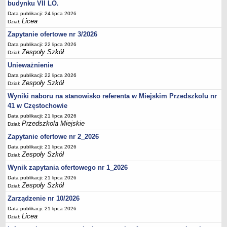
UDOSTĘPNIANIE INFORMACJI PUBLICZNEJ
budynku VII LO.
OCHRONA DANYCH OSOBOWYCH
Data publikacji: 24 lipca 2026
Licea
Dział:
Zapytanie ofertowe nr 3/2026
Data publikacji: 22 lipca 2026
Zespoły Szkół
Dział:
Unieważnienie
Data publikacji: 22 lipca 2026
Zespoły Szkół
Dział:
Wyniki naboru na stanowisko referenta w Miejskim Przedszkolu nr
41 w Częstochowie
Data publikacji: 21 lipca 2026
Przedszkola Miejskie
Dział:
Zapytanie ofertowe nr 2_2026
Data publikacji: 21 lipca 2026
Zespoły Szkół
Dział:
Wynik zapytania ofertowego nr 1_2026
Data publikacji: 21 lipca 2026
Zespoły Szkół
Dział:
Zarządzenie nr 10/2026
Data publikacji: 21 lipca 2026
Licea
Dział: