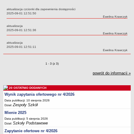
Przedszkola Miejskie
aktualizacja czcionki dla zapewnienia dostępności
ARCHIWUM SZKÓŁ I PLACÓWEK
Data:
2025-09-01 12:51:50
Autor:
Ewelina Krawczyk
Zlikwidowane gimnazja
aktualizacja
Przekształcone szkoły i placówki
Data:
2025-09-01 12:51:36
Autor:
Ewelina Krawczyk
Wielofunkcyjna Placówka
SPECJALNE OŚRODKI SZKOLNO-WYCHOWAWCZE
aktualizacja
Data:
2025-09-01 12:51:11
Specjalny Ośrodek nr 1
Autor:
Ewelina Krawczyk
Specjalny Ośrodek nr 5
BURSA MIEJSKA
Zmiany o pozycjach
1 - 3 (z 3)
Dane podstawowe
powrót do informacji »
Statut
Majątek
20 OSTATNIO DODANYCH
Godziny dyżurów
Wynik zapytania ofertowego nr 4/2026
Ogłoszenie
Data publikacji: 10 sierpnia 2026
Zespoły Szkół
Dział:
Zarządzenia
Mienie 2025
Kontrole
Data publikacji: 5 sierpnia 2026
Szkoły Podstawowe
Rejestry, ewidencje, archiwa
Dział:
Zapytanie ofertowe nr 4/2026
Sprawozdania