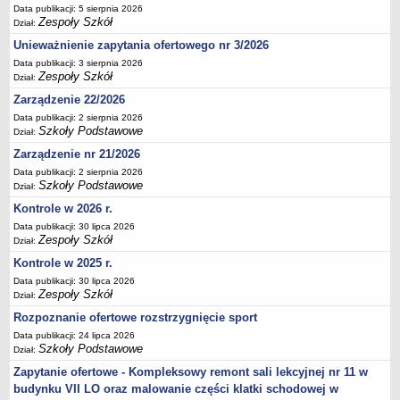
Data publikacji: 5 sierpnia 2026
Deklaracja dostępności
Zespoły Szkół
Dział:
PORADNIE PSYCHOLOGICZNO-PEDAGOGICZNE
Unieważnienie zapytania ofertowego nr 3/2026
Zespół Poradni
Data publikacji: 3 sierpnia 2026
BIURO FINANSÓW OŚWIATY
Zespoły Szkół
Dział:
Dane podstawowe
Zarządzenie 22/2026
Statut
Data publikacji: 2 sierpnia 2026
Szkoły Podstawowe
Dział:
Majątek
Zarządzenie nr 21/2026
Godziny dyżurów
Data publikacji: 2 sierpnia 2026
Szkoły Podstawowe
Ogłoszenia
Dział:
Kontrole w 2026 r.
Zarządzenia
Data publikacji: 30 lipca 2026
Rejestry, ewidencje, archiwa
Zespoły Szkół
Dział:
Kontrole
Kontrole w 2025 r.
PONOWNE WYKORZYSTYWANIE
Data publikacji: 30 lipca 2026
Zespoły Szkół
Dział:
Sprawozdania
Rozpoznanie ofertowe rozstrzygnięcie sport
Deklaracja dostępności
Data publikacji: 24 lipca 2026
DEKLARACJA DOSTĘPNOŚCI
Szkoły Podstawowe
Dział:
OŚWIADCZENIA MAJĄTKOWE
Zapytanie ofertowe - Kompleksowy remont sali lekcyjnej nr 11 w
PONOWNE WYKORZYSTYWANIE
budynku VII LO oraz malowanie części klatki schodowej w