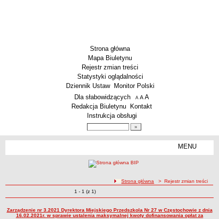
Strona główna
Mapa Biuletynu
Rejestr zmian treści
Statystyki oglądalności
Dziennik Ustaw
Monitor Polski
Menu dodatkowe
Dla słabowidzących
A
powiększ czcionkę
A
standardowy rozmiar czcionki
A
pomniejsz czcionkę
Redakcja Biuletynu
Kontakt
Instrukcja obsługi
Wyszukiwarka artykułów
Szukaj
MENU
Menu
SZKOŁY
Szkoły Podstawowe
ścieżka nawigacji
Strona główna
> Rejestr zmian treści
Licea
Zmiany o pozycjach
1 - 1 (z 1)
Rejestr zmian treści
Zespoły Szkół
Techniczne Zakłady Naukowe
Zarządzenie nr 3.2021 Dyrektora Miejskiego Przedszkola Nr 27 w Częstochowie z dnia
16.02.2021r. w sprawie ustalenia maksymalnej kwoty dofinansowania opłat za
PRZEDSZKOLA