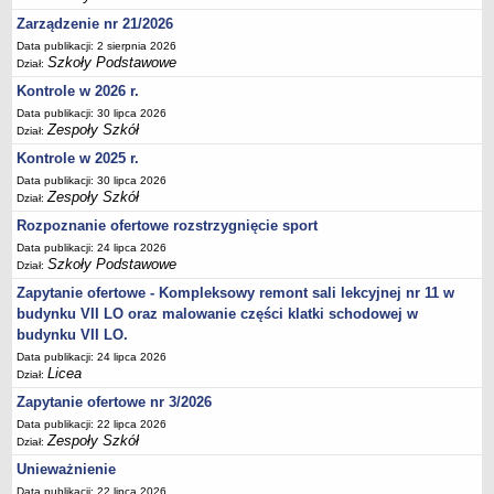
Deklaracja dostępności
Zarządzenie nr 21/2026
PORADNIE PSYCHOLOGICZNO-PEDAGOGICZNE
Data publikacji: 2 sierpnia 2026
Szkoły Podstawowe
Dział:
Zespół Poradni
Kontrole w 2026 r.
BIURO FINANSÓW OŚWIATY
Data publikacji: 30 lipca 2026
Dane podstawowe
Zespoły Szkół
Dział:
Statut
Kontrole w 2025 r.
Majątek
Data publikacji: 30 lipca 2026
Zespoły Szkół
Dział:
Godziny dyżurów
Rozpoznanie ofertowe rozstrzygnięcie sport
Ogłoszenia
Data publikacji: 24 lipca 2026
Zarządzenia
Szkoły Podstawowe
Dział:
Rejestry, ewidencje, archiwa
Zapytanie ofertowe - Kompleksowy remont sali lekcyjnej nr 11 w
budynku VII LO oraz malowanie części klatki schodowej w
Kontrole
budynku VII LO.
PONOWNE WYKORZYSTYWANIE
Data publikacji: 24 lipca 2026
Licea
Sprawozdania
Dział:
Zapytanie ofertowe nr 3/2026
Deklaracja dostępności
Data publikacji: 22 lipca 2026
DEKLARACJA DOSTĘPNOŚCI
Zespoły Szkół
Dział:
OŚWIADCZENIA MAJĄTKOWE
Unieważnienie
PONOWNE WYKORZYSTYWANIE
Data publikacji: 22 lipca 2026