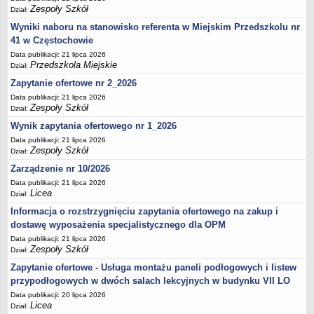
UDOSTĘPNIANIE INFORMACJI PUBLICZNEJ
Zespoły Szkół
Dział:
OCHRONA DANYCH OSOBOWYCH
Wyniki naboru na stanowisko referenta w Miejskim Przedszkolu nr
41 w Częstochowie
Data publikacji: 21 lipca 2026
Przedszkola Miejskie
Dział:
Zapytanie ofertowe nr 2_2026
Data publikacji: 21 lipca 2026
Zespoły Szkół
Dział:
Wynik zapytania ofertowego nr 1_2026
Data publikacji: 21 lipca 2026
Zespoły Szkół
Dział:
Zarządzenie nr 10/2026
Data publikacji: 21 lipca 2026
Licea
Dział:
Informacja o rozstrzygnięciu zapytania ofertowego na zakup i
dostawę wyposażenia specjalistycznego dla OPM
Data publikacji: 21 lipca 2026
Zespoły Szkół
Dział:
Zapytanie ofertowe - Usługa montażu paneli podłogowych i listew
przypodłogowych w dwóch salach lekcyjnych w budynku VII LO
Data publikacji: 20 lipca 2026
Licea
Dział: