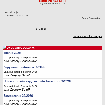
kształcenie nauczycieli
rejestr zmian informacji
Przedszkola Miejskie
ARCHIWUM SZKÓŁ I PLACÓWEK
Aktualizacja
Zlikwidowane gimnazja
Data:
2025-04-04 22:21:43
Autor:
Beata Ossowska
Przekształcone szkoły i placówki
Wielofunkcyjna Placówka
Zmiany o pozycjach
1 - 1 (z 1)
SPECJALNE OŚRODKI SZKOLNO-WYCHOWAWCZE
powrót do informacji »
Specjalny Ośrodek nr 1
Specjalny Ośrodek nr 5
20 OSTATNIO DODANYCH
BURSA MIEJSKA
Mienie 2025
Dane podstawowe
Data publikacji: 5 sierpnia 2026
Statut
Szkoły Podstawowe
Dział:
Majątek
Zapytanie ofertowe nr 4/2026
Data publikacji: 5 sierpnia 2026
Godziny dyżurów
Zespoły Szkół
Dział:
Ogłoszenie
Unieważnienie zapytania ofertowego nr 3/2026
Zarządzenia
Data publikacji: 3 sierpnia 2026
Zespoły Szkół
Dział:
Kontrole
Zarządzenie 22/2026
Rejestry, ewidencje, archiwa
Data publikacji: 2 sierpnia 2026
Sprawozdania
Szkoły Podstawowe
Dział: