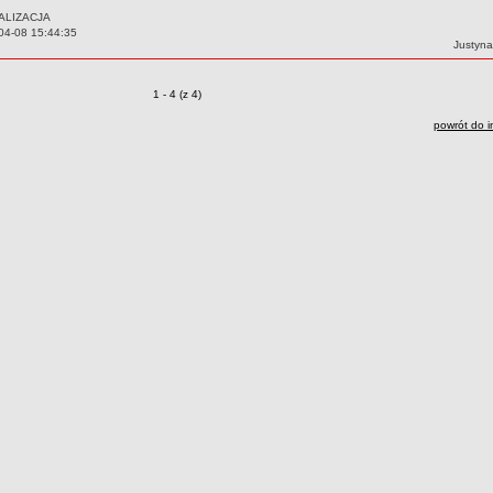
ALIZACJA
04-08 15:44:35
Autor:
Justyna
Zmiany o pozycjach
1 - 4 (z 4)
powrót do i