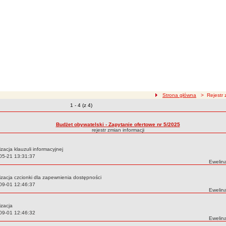
ścieżka nawigacji
Strona główna
> Rejestr z
Zmiany o pozycjach
1 - 4 (z 4)
zmian treści
Budżet obywatelski - Zapytanie ofertowe nr 5/2025
rejestr zmian informacji
izacja klauzuli informacyjnej
05-21 13:31:37
Autor:
Ewelin
izacja czcionki dla zapewnienia dostępności
09-01 12:46:37
Autor:
Ewelin
izacja
09-01 12:46:32
Autor:
Ewelin