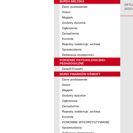
BURSA MIEJSKA
AKTU
Dane podstawowe
Data:
2025-
Statut
Majątek
Godziny dyżurów
Ogłoszenie
Zarządzenia
Kontrole
Rejestry, ewidencje, archiwa
Sprawozdania
Deklaracja dostępności
PORADNIE PSYCHOLOGICZNO-
PEDAGOGICZNE
Zespół Poradni
BIURO FINANSÓW OŚWIATY
Dane podstawowe
Statut
Majątek
Godziny dyżurów
Ogłoszenia
Zarządzenia
Rejestry, ewidencje, archiwa
Kontrole
PONOWNE WYKORZYSTYWANIE
Sprawozdania
Deklaracja dostępności