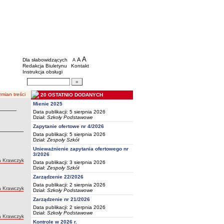
BIP - Oświata Częstochowa
Menu dodatkowe
A
powiększ czcionkę
A
standardowy rozmiar czcionki
Dla słabowidzących
A
pomniejsz czcionkę
Redakcja Biuletynu
Kontakt
Instrukcja obsługi
Wyszukiwarka artykułów
Szukaj
mian treści
20 OSTATNIO DODANYCH
Mienie 2025
Data publikacji: 5 sierpnia 2026
Dział:
Szkoły Podstawowe
Zapytanie ofertowe nr 4/2026
Data publikacji: 5 sierpnia 2026
Dział:
Zespoły Szkół
Unieważnienie zapytania ofertowego nr
3/2026
a Krawczyk
Data publikacji: 3 sierpnia 2026
Dział:
Zespoły Szkół
Zarządzenie 22/2026
Data publikacji: 2 sierpnia 2026
a Krawczyk
Dział:
Szkoły Podstawowe
Zarządzenie nr 21/2026
Data publikacji: 2 sierpnia 2026
Dział:
Szkoły Podstawowe
a Krawczyk
Kontrole w 2026 r.