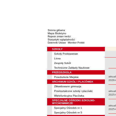
Strona główna
Mapa Biuletynu
Rejestr zmian treści
Statystyki oglądalności
Dziennik Ustaw
Monitor Polski
SZKOŁY
Menu
Szkoły Podstawowe
Rejestr 
Licea
Zespoły Szkół
Techniczne Zakłady Naukowe
PRZEDSZKOLA
aktual
Przedszkola Miejskie
Data:
2026-
ARCHIWUM SZKÓŁ I PLACÓWEK
Zlikwidowane gimnazja
Przekształcone szkoły i placówki
aktual
Data:
2025-
Wielofunkcyjna Placówka
SPECJALNE OŚRODKI SZKOLNO-
WYCHOWAWCZE
aktual
Specjalny Ośrodek nr 1
Data:
2025-
Specjalny Ośrodek nr 5