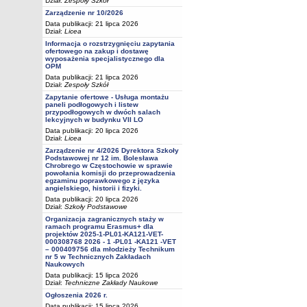
Dział:
Zespoły Szkół
Zarządzenie nr 10/2026
Data publikacji: 21 lipca 2026
Dział:
Licea
Informacja o rozstrzygnięciu zapytania
ofertowego na zakup i dostawę
wyposażenia specjalistycznego dla
OPM
Data publikacji: 21 lipca 2026
Dział:
Zespoły Szkół
Zapytanie ofertowe - Usługa montażu
paneli podłogowych i listew
przypodłogowych w dwóch salach
lekcyjnych w budynku VII LO
Data publikacji: 20 lipca 2026
Dział:
Licea
Zarządzenie nr 4/2026 Dyrektora Szkoły
Podstawowej nr 12 im. Bolesława
Chrobrego w Częstochowie w sprawie
powołania komisji do przeprowadzenia
egzaminu poprawkowego z języka
angielskiego, historii i fizyki.
Data publikacji: 20 lipca 2026
Dział:
Szkoły Podstawowe
Organizacja zagranicznych staży w
ramach programu Erasmus+ dla
projektów 2025-1-PL01-KA121-VET-
000308768 2026 - 1 -PL01 -KA121 -VET
– 000409756 dla młodzieży Technikum
nr 5 w Technicznych Zakładach
Naukowych
Data publikacji: 15 lipca 2026
Dział:
Techniczne Zakłady Naukowe
Ogłoszenia 2026 r.
Data publikacji: 15 lipca 2026