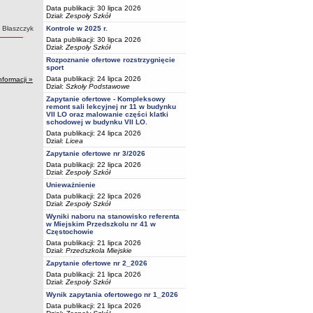
Data publikacji: 30 lipca 2026
Dział:
Zespoły Szkół
 Błaszczyk
Kontrole w 2025 r.
Data publikacji: 30 lipca 2026
Dział:
Zespoły Szkół
Rozpoznanie ofertowe rozstrzygnięcie
sport
Data publikacji: 24 lipca 2026
nformacji »
Dział:
Szkoły Podstawowe
Zapytanie ofertowe - Kompleksowy
remont sali lekcyjnej nr 11 w budynku
VII LO oraz malowanie części klatki
schodowej w budynku VII LO.
Data publikacji: 24 lipca 2026
Dział:
Licea
Zapytanie ofertowe nr 3/2026
Data publikacji: 22 lipca 2026
Dział:
Zespoły Szkół
Unieważnienie
Data publikacji: 22 lipca 2026
Dział:
Zespoły Szkół
Wyniki naboru na stanowisko referenta
w Miejskim Przedszkolu nr 41 w
Częstochowie
Data publikacji: 21 lipca 2026
Dział:
Przedszkola Miejskie
Zapytanie ofertowe nr 2_2026
Data publikacji: 21 lipca 2026
Dział:
Zespoły Szkół
Wynik zapytania ofertowego nr 1_2026
Data publikacji: 21 lipca 2026