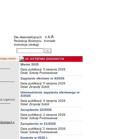
BIP - Oświata Częstochowa
Menu dodatkowe
A
powiększ czcionkę
A
standardowy rozmiar czcionki
Dla słabowidzących
A
pomniejsz czcionkę
Redakcja Biuletynu
Kontakt
Instrukcja obsługi
Wyszukiwarka artykułów
Szukaj
mian treści
20 OSTATNIO DODANYCH
Mienie 2025
Data publikacji: 5 sierpnia 2026
Dział:
Szkoły Podstawowe
Zapytanie ofertowe nr 4/2026
Data publikacji: 5 sierpnia 2026
Dział:
Zespoły Szkół
Unieważnienie zapytania ofertowego nr
3/2026
na Ligenza
Data publikacji: 3 sierpnia 2026
Dział:
Zespoły Szkół
Zarządzenie 22/2026
Data publikacji: 2 sierpnia 2026
Dział:
Szkoły Podstawowe
nformacji »
Zarządzenie nr 21/2026
Data publikacji: 2 sierpnia 2026
Dział:
Szkoły Podstawowe
Kontrole w 2026 r.