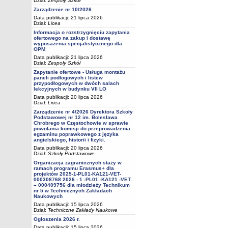
Dział:
Zespoły Szkół
Zarządzenie nr 10/2026
Data publikacji: 21 lipca 2026
Dział:
Licea
Informacja o rozstrzygnięciu zapytania
ofertowego na zakup i dostawę
wyposażenia specjalistycznego dla
OPM
Data publikacji: 21 lipca 2026
Dział:
Zespoły Szkół
Zapytanie ofertowe - Usługa montażu
paneli podłogowych i listew
przypodłogowych w dwóch salach
lekcyjnych w budynku VII LO
Data publikacji: 20 lipca 2026
Dział:
Licea
Zarządzenie nr 4/2026 Dyrektora Szkoły
Podstawowej nr 12 im. Bolesława
Chrobrego w Częstochowie w sprawie
powołania komisji do przeprowadzenia
egzaminu poprawkowego z języka
angielskiego, historii i fizyki.
Data publikacji: 20 lipca 2026
Dział:
Szkoły Podstawowe
Organizacja zagranicznych staży w
ramach programu Erasmus+ dla
projektów 2025-1-PL01-KA121-VET-
000308768 2026 - 1 -PL01 -KA121 -VET
– 000409756 dla młodzieży Technikum
nr 5 w Technicznych Zakładach
Naukowych
Data publikacji: 15 lipca 2026
Dział:
Techniczne Zakłady Naukowe
Ogłoszenia 2026 r.
Data publikacji: 15 lipca 2026