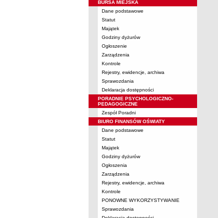
BURSA MIEJSKA
Dane podstawowe
Statut
Majątek
Godziny dyżurów
Ogłoszenie
Zarządzenia
Kontrole
Rejestry, ewidencje, archiwa
Sprawozdania
Deklaracja dostępności
PORADNIE PSYCHOLOGICZNO-
PEDAGOGICZNE
Zespół Poradni
BIURO FINANSÓW OŚWIATY
Dane podstawowe
Statut
Majątek
Godziny dyżurów
Ogłoszenia
Zarządzenia
Rejestry, ewidencje, archiwa
Kontrole
PONOWNE WYKORZYSTYWANIE
Sprawozdania
Deklaracja dostępności