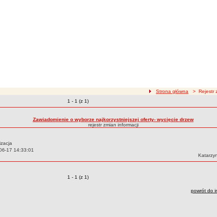
ścieżka nawigacji
Strona główna
> Rejestr z
Zmiany o pozycjach
1 - 1 (z 1)
zmian treści
Zawiadomienie o wyborze najkorzystniejszej oferty- wycięcie drzew
rejestr zmian informacji
izacja
06-17 14:33:01
Autor:
Katarzy
Zmiany o pozycjach
1 - 1 (z 1)
powrót do i