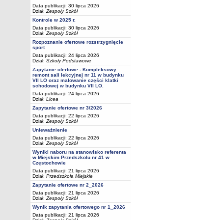
Data publikacji: 30 lipca 2026
Dział:
Zespoły Szkół
Kontrole w 2025 r.
Data publikacji: 30 lipca 2026
Dział:
Zespoły Szkół
Rozpoznanie ofertowe rozstrzygnięcie
sport
Data publikacji: 24 lipca 2026
Dział:
Szkoły Podstawowe
Zapytanie ofertowe - Kompleksowy
remont sali lekcyjnej nr 11 w budynku
VII LO oraz malowanie części klatki
schodowej w budynku VII LO.
Data publikacji: 24 lipca 2026
Dział:
Licea
Zapytanie ofertowe nr 3/2026
Data publikacji: 22 lipca 2026
Dział:
Zespoły Szkół
Unieważnienie
Data publikacji: 22 lipca 2026
Dział:
Zespoły Szkół
Wyniki naboru na stanowisko referenta
w Miejskim Przedszkolu nr 41 w
Częstochowie
Data publikacji: 21 lipca 2026
Dział:
Przedszkola Miejskie
Zapytanie ofertowe nr 2_2026
Data publikacji: 21 lipca 2026
Dział:
Zespoły Szkół
Wynik zapytania ofertowego nr 1_2026
Data publikacji: 21 lipca 2026