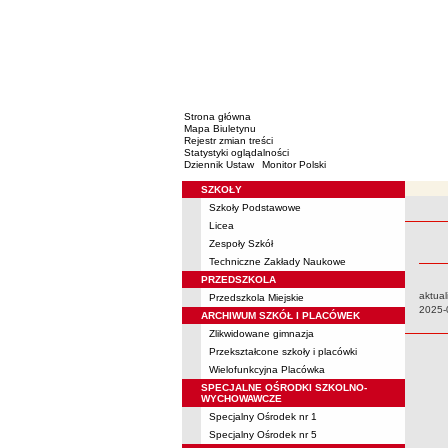
Strona główna
Mapa Biuletynu
Rejestr zmian treści
Statystyki oglądalności
Dziennik Ustaw
Monitor Polski
SZKOŁY
Menu
Szkoły Podstawowe
Rejestr 
Licea
Zespoły Szkół
Techniczne Zakłady Naukowe
PRZEDSZKOLA
aktual
Przedszkola Miejskie
Data:
2025-
ARCHIWUM SZKÓŁ I PLACÓWEK
Zlikwidowane gimnazja
Przekształcone szkoły i placówki
Wielofunkcyjna Placówka
SPECJALNE OŚRODKI SZKOLNO-
WYCHOWAWCZE
Specjalny Ośrodek nr 1
Specjalny Ośrodek nr 5