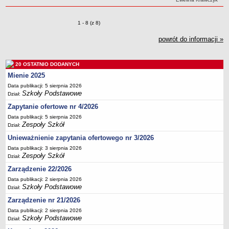
Deklaracja dostępności
PORADNIE PSYCHOLOGICZNO-PEDAGOGICZNE
Zmiany o pozycjach
1 - 8 (z 8)
Zespół Poradni
powrót do informacji »
BIURO FINANSÓW OŚWIATY
Dane podstawowe
20 OSTATNIO DODANYCH
Statut
Mienie 2025
Majątek
Data publikacji: 5 sierpnia 2026
Szkoły Podstawowe
Godziny dyżurów
Dział:
Zapytanie ofertowe nr 4/2026
Ogłoszenia
Data publikacji: 5 sierpnia 2026
Zarządzenia
Zespoły Szkół
Dział:
Rejestry, ewidencje, archiwa
Unieważnienie zapytania ofertowego nr 3/2026
Kontrole
Data publikacji: 3 sierpnia 2026
Zespoły Szkół
Dział:
PONOWNE WYKORZYSTYWANIE
Zarządzenie 22/2026
Sprawozdania
Data publikacji: 2 sierpnia 2026
Deklaracja dostępności
Szkoły Podstawowe
Dział:
DEKLARACJA DOSTĘPNOŚCI
Zarządzenie nr 21/2026
OŚWIADCZENIA MAJĄTKOWE
Data publikacji: 2 sierpnia 2026
Szkoły Podstawowe
Dział:
PONOWNE WYKORZYSTYWANIE