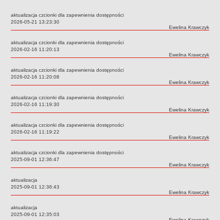
Przedszkola Miejskie
aktualizacja czcionki dla zapewnienia dostępności
ARCHIWUM SZKÓŁ I PLACÓWEK
Data:
2026-05-21 13:23:30
Autor:
Ewelina Krawczyk
Zlikwidowane gimnazja
aktualizacja czcionki dla zapewnienia dostępności
Przekształcone szkoły i placówki
Data:
2026-02-16 11:20:13
Autor:
Ewelina Krawczyk
Wielofunkcyjna Placówka
SPECJALNE OŚRODKI SZKOLNO-WYCHOWAWCZE
aktualizacja czcionki dla zapewnienia dostępności
Data:
2026-02-16 11:20:08
Specjalny Ośrodek nr 1
Autor:
Ewelina Krawczyk
Specjalny Ośrodek nr 5
aktualizacja czcionki dla zapewnienia dostępności
BURSA MIEJSKA
Data:
2026-02-16 11:19:30
Autor:
Ewelina Krawczyk
Dane podstawowe
aktualizacja czcionki dla zapewnienia dostępności
Statut
Data:
2026-02-16 11:19:22
Autor:
Ewelina Krawczyk
Majątek
Godziny dyżurów
aktualizacja czcionki dla zapewnienia dostępności
Data:
2025-09-01 12:36:47
Ogłoszenie
Autor:
Ewelina Krawczyk
Zarządzenia
aktualizacja
Data:
2025-09-01 12:36:43
Kontrole
Autor:
Ewelina Krawczyk
Rejestry, ewidencje, archiwa
aktualizacja
Data:
2025-09-01 12:35:03
Sprawozdania
Autor:
Ewelina Krawczyk