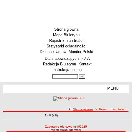
Strona główna
Mapa Biuletynu
Rejestr zmian treści
Statystyki oglądalności
Dziennik Ustaw
Monitor Polski
Menu dodatkowe
Dla słabowidzących
A
powiększ czcionkę
A
standardowy rozmiar czcionki
A
pomniejsz czcionkę
Redakcja Biuletynu
Kontakt
Instrukcja obsługi
Wyszukiwarka artykułów
Szukaj
MENU
Menu
SZKOŁY
Szkoły Podstawowe
ścieżka nawigacji
Strona główna
> Rejestr zmian treści
Licea
Zmiany o pozycjach
1 - 8 (z 8)
Rejestr zmian treści
Zespoły Szkół
Techniczne Zakłady Naukowe
Zapytanie ofertowe nr 8/2025
rejestr zmian informacji
PRZEDSZKOLA