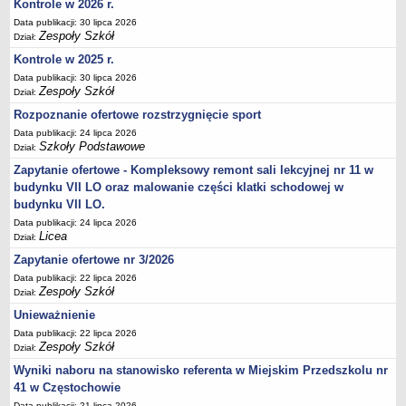
Kontrole w 2026 r.
UDOSTĘPNIANIE INFORMACJI PUBLICZNEJ
OCHRONA DANYCH OSOBOWYCH
Data publikacji: 30 lipca 2026
Zespoły Szkół
Dział:
Kontrole w 2025 r.
Data publikacji: 30 lipca 2026
Zespoły Szkół
Dział:
Rozpoznanie ofertowe rozstrzygnięcie sport
Data publikacji: 24 lipca 2026
Szkoły Podstawowe
Dział:
Zapytanie ofertowe - Kompleksowy remont sali lekcyjnej nr 11 w
budynku VII LO oraz malowanie części klatki schodowej w
budynku VII LO.
Data publikacji: 24 lipca 2026
Licea
Dział:
Zapytanie ofertowe nr 3/2026
Data publikacji: 22 lipca 2026
Zespoły Szkół
Dział:
Unieważnienie
Data publikacji: 22 lipca 2026
Zespoły Szkół
Dział:
Wyniki naboru na stanowisko referenta w Miejskim Przedszkolu nr
41 w Częstochowie
Data publikacji: 21 lipca 2026