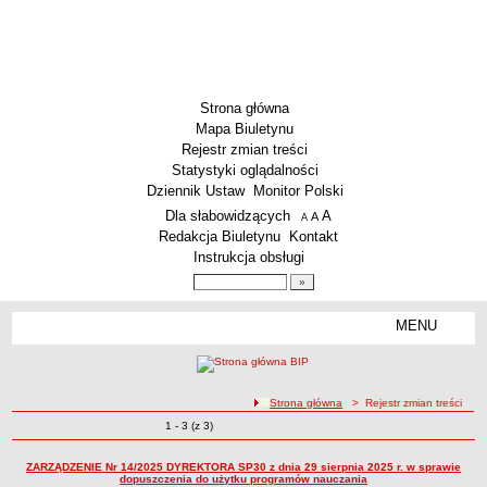
Strona główna
Mapa Biuletynu
Rejestr zmian treści
Statystyki oglądalności
Dziennik Ustaw
Monitor Polski
Menu dodatkowe
Dla słabowidzących
A
powiększ czcionkę
A
standardowy rozmiar czcionki
A
pomniejsz czcionkę
Redakcja Biuletynu
Kontakt
Instrukcja obsługi
Wyszukiwarka artykułów
Szukaj
MENU
Menu
SZKOŁY
Szkoły Podstawowe
ścieżka nawigacji
Strona główna
> Rejestr zmian treści
Licea
Zmiany o pozycjach
1 - 3 (z 3)
Rejestr zmian treści
Zespoły Szkół
Techniczne Zakłady Naukowe
ZARZĄDZENIE Nr 14/2025 DYREKTORA SP30 z dnia 29 sierpnia 2025 r. w sprawie
dopuszczenia do użytku programów nauczania
PRZEDSZKOLA