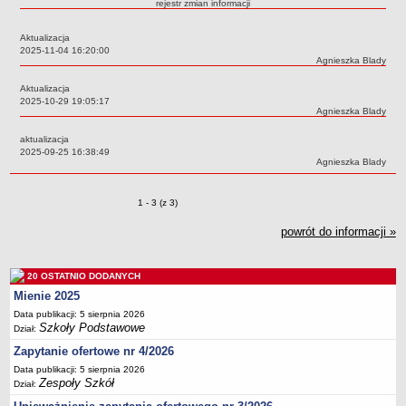
rejestr zmian informacji
Przedszkola Miejskie
Aktualizacja
ARCHIWUM SZKÓŁ I PLACÓWEK
Data:
2025-11-04 16:20:00
Zlikwidowane gimnazja
Autor:
Agnieszka Blady
Przekształcone szkoły i placówki
Aktualizacja
Data:
2025-10-29 19:05:17
Wielofunkcyjna Placówka
Autor:
Agnieszka Blady
SPECJALNE OŚRODKI SZKOLNO-WYCHOWAWCZE
aktualizacja
Specjalny Ośrodek nr 1
Data:
2025-09-25 16:38:49
Autor:
Agnieszka Blady
Specjalny Ośrodek nr 5
BURSA MIEJSKA
Zmiany o pozycjach
1 - 3 (z 3)
Dane podstawowe
powrót do informacji »
Statut
Majątek
20 OSTATNIO DODANYCH
Godziny dyżurów
Mienie 2025
Ogłoszenie
Data publikacji: 5 sierpnia 2026
Zarządzenia
Szkoły Podstawowe
Dział:
Zapytanie ofertowe nr 4/2026
Kontrole
Data publikacji: 5 sierpnia 2026
Rejestry, ewidencje, archiwa
Zespoły Szkół
Dział:
Sprawozdania