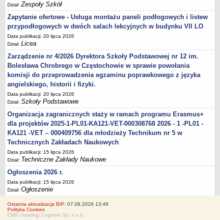
Zespoły Szkół
Dział:
Zapytanie ofertowe - Usługa montażu paneli podłogowych i listew
przypodłogowych w dwóch salach lekcyjnych w budynku VII LO
Data publikacji: 20 lipca 2026
Licea
Dział:
Zarządzenie nr 4/2026 Dyrektora Szkoły Podstawowej nr 12 im.
Bolesława Chrobrego w Częstochowie w sprawie powołania
komisji do przeprowadzenia egzaminu poprawkowego z języka
angielskiego, historii i fizyki.
Data publikacji: 20 lipca 2026
Szkoły Podstawowe
Dział:
Organizacja zagranicznych staży w ramach programu Erasmus+
dla projektów 2025-1-PL01-KA121-VET-000308768 2026 - 1 -PL01 -
KA121 -VET – 000409756 dla młodzieży Technikum nr 5 w
Technicznych Zakładach Naukowych
Data publikacji: 15 lipca 2026
Techniczne Zakłady Naukowe
Dział:
Ogłoszenia 2026 r.
Data publikacji: 15 lipca 2026
Ogłoszenie
Dział:
Ostatnia aktualizacja BIP:
07.08.2026 13:46
Polityka Cookies
CMS i hosting: Logonet Sp. z o.o.