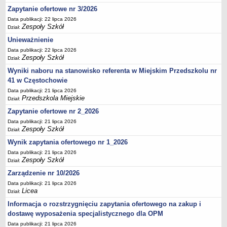
UDOSTĘPNIANIE INFORMACJI PUBLICZNEJ
Zapytanie ofertowe nr 3/2026
OCHRONA DANYCH OSOBOWYCH
Data publikacji: 22 lipca 2026
Zespoły Szkół
Dział:
Unieważnienie
Data publikacji: 22 lipca 2026
Zespoły Szkół
Dział:
Wyniki naboru na stanowisko referenta w Miejskim Przedszkolu nr
41 w Częstochowie
Data publikacji: 21 lipca 2026
Przedszkola Miejskie
Dział:
Zapytanie ofertowe nr 2_2026
Data publikacji: 21 lipca 2026
Zespoły Szkół
Dział:
Wynik zapytania ofertowego nr 1_2026
Data publikacji: 21 lipca 2026
Zespoły Szkół
Dział:
Zarządzenie nr 10/2026
Data publikacji: 21 lipca 2026
Licea
Dział:
Informacja o rozstrzygnięciu zapytania ofertowego na zakup i
dostawę wyposażenia specjalistycznego dla OPM
Data publikacji: 21 lipca 2026