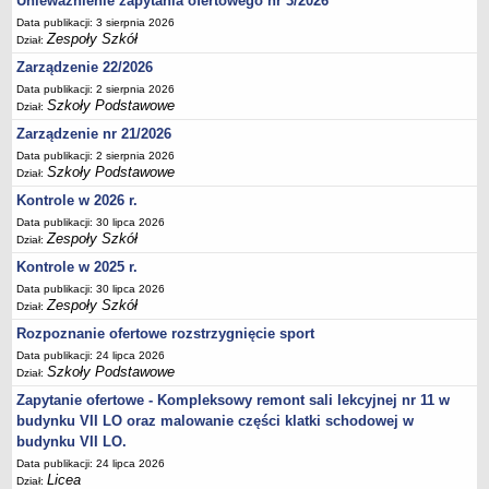
Unieważnienie zapytania ofertowego nr 3/2026
Deklaracja dostępności
Data publikacji: 3 sierpnia 2026
Zespoły Szkół
Dział:
PORADNIE PSYCHOLOGICZNO-PEDAGOGICZNE
Zarządzenie 22/2026
Zespół Poradni
Data publikacji: 2 sierpnia 2026
BIURO FINANSÓW OŚWIATY
Szkoły Podstawowe
Dział:
Dane podstawowe
Zarządzenie nr 21/2026
Statut
Data publikacji: 2 sierpnia 2026
Majątek
Szkoły Podstawowe
Dział:
Kontrole w 2026 r.
Godziny dyżurów
Data publikacji: 30 lipca 2026
Ogłoszenia
Zespoły Szkół
Dział:
Zarządzenia
Kontrole w 2025 r.
Rejestry, ewidencje, archiwa
Data publikacji: 30 lipca 2026
Zespoły Szkół
Dział:
Kontrole
Rozpoznanie ofertowe rozstrzygnięcie sport
PONOWNE WYKORZYSTYWANIE
Data publikacji: 24 lipca 2026
Sprawozdania
Szkoły Podstawowe
Dział:
Deklaracja dostępności
Zapytanie ofertowe - Kompleksowy remont sali lekcyjnej nr 11 w
budynku VII LO oraz malowanie części klatki schodowej w
DEKLARACJA DOSTĘPNOŚCI
budynku VII LO.
OŚWIADCZENIA MAJĄTKOWE
Data publikacji: 24 lipca 2026
PONOWNE WYKORZYSTYWANIE
Licea
Dział: