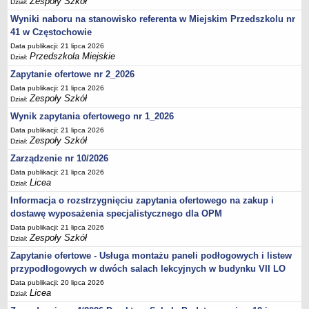
Zespoły Szkół
Dział:
UDOSTĘPNIANIE INFORMACJI PUBLICZNEJ
OCHRONA DANYCH OSOBOWYCH
Wyniki naboru na stanowisko referenta w Miejskim Przedszkolu nr
41 w Częstochowie
Data publikacji: 21 lipca 2026
Przedszkola Miejskie
Dział:
Zapytanie ofertowe nr 2_2026
Data publikacji: 21 lipca 2026
Zespoły Szkół
Dział:
Wynik zapytania ofertowego nr 1_2026
Data publikacji: 21 lipca 2026
Zespoły Szkół
Dział:
Zarządzenie nr 10/2026
Data publikacji: 21 lipca 2026
Licea
Dział:
Informacja o rozstrzygnięciu zapytania ofertowego na zakup i
dostawę wyposażenia specjalistycznego dla OPM
Data publikacji: 21 lipca 2026
Zespoły Szkół
Dział:
Zapytanie ofertowe - Usługa montażu paneli podłogowych i listew
przypodłogowych w dwóch salach lekcyjnych w budynku VII LO
Data publikacji: 20 lipca 2026
Licea
Dział: