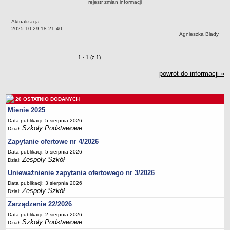
rejestr zmian informacji
Przedszkola Miejskie
Aktualizacja
ARCHIWUM SZKÓŁ I PLACÓWEK
Data:
2025-10-29 18:21:40
Zlikwidowane gimnazja
Autor:
Agnieszka Blady
Przekształcone szkoły i placówki
Zmiany o pozycjach
1 - 1 (z 1)
Wielofunkcyjna Placówka
SPECJALNE OŚRODKI SZKOLNO-WYCHOWAWCZE
powrót do informacji »
Specjalny Ośrodek nr 1
Specjalny Ośrodek nr 5
20 OSTATNIO DODANYCH
BURSA MIEJSKA
Mienie 2025
Dane podstawowe
Data publikacji: 5 sierpnia 2026
Szkoły Podstawowe
Dział:
Statut
Zapytanie ofertowe nr 4/2026
Majątek
Data publikacji: 5 sierpnia 2026
Godziny dyżurów
Zespoły Szkół
Dział:
Ogłoszenie
Unieważnienie zapytania ofertowego nr 3/2026
Data publikacji: 3 sierpnia 2026
Zarządzenia
Zespoły Szkół
Dział:
Kontrole
Zarządzenie 22/2026
Rejestry, ewidencje, archiwa
Data publikacji: 2 sierpnia 2026
Szkoły Podstawowe
Dział:
Sprawozdania