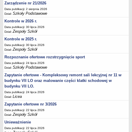
Zarządzenie nr 21/2026
Deklaracja dostępności
Data publikacji: 2 sierpnia 2026
PORADNIE PSYCHOLOGICZNO-PEDAGOGICZNE
Szkoły Podstawowe
Dział:
Zespół Poradni
Kontrole w 2026 r.
BIURO FINANSÓW OŚWIATY
Data publikacji: 30 lipca 2026
Dane podstawowe
Zespoły Szkół
Dział:
Statut
Kontrole w 2025 r.
Data publikacji: 30 lipca 2026
Majątek
Zespoły Szkół
Dział:
Godziny dyżurów
Rozpoznanie ofertowe rozstrzygnięcie sport
Ogłoszenia
Data publikacji: 24 lipca 2026
Szkoły Podstawowe
Dział:
Zarządzenia
Zapytanie ofertowe - Kompleksowy remont sali lekcyjnej nr 11 w
Rejestry, ewidencje, archiwa
budynku VII LO oraz malowanie części klatki schodowej w
Kontrole
budynku VII LO.
PONOWNE WYKORZYSTYWANIE
Data publikacji: 24 lipca 2026
Licea
Dział:
Sprawozdania
Zapytanie ofertowe nr 3/2026
Deklaracja dostępności
Data publikacji: 22 lipca 2026
Zespoły Szkół
DEKLARACJA DOSTĘPNOŚCI
Dział:
OŚWIADCZENIA MAJĄTKOWE
Unieważnienie
PONOWNE WYKORZYSTYWANIE
Data publikacji: 22 lipca 2026