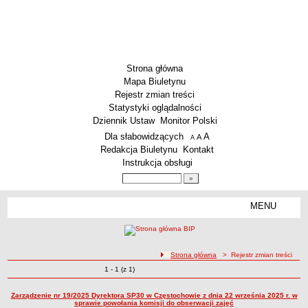
Strona główna
Mapa Biuletynu
Rejestr zmian treści
Statystyki oglądalności
Dziennik Ustaw
Monitor Polski
Menu dodatkowe
Dla słabowidzących
A
powiększ czcionkę
A
standardowy rozmiar czcionki
A
pomniejsz czcionkę
Redakcja Biuletynu
Kontakt
Instrukcja obsługi
Wyszukiwarka artykułów
Szukaj
MENU
Menu
SZKOŁY
Szkoły Podstawowe
ścieżka nawigacji
Strona główna
> Rejestr zmian treści
Licea
Zmiany o pozycjach
1 - 1 (z 1)
Rejestr zmian treści
Zespoły Szkół
Techniczne Zakłady Naukowe
Zarządzenie nr 19/2025 Dyrektora SP30 w Częstochowie z dnia 22 września 2025 r. w
sprawie powołania komisji do obserwacji zajęć
PRZEDSZKOLA