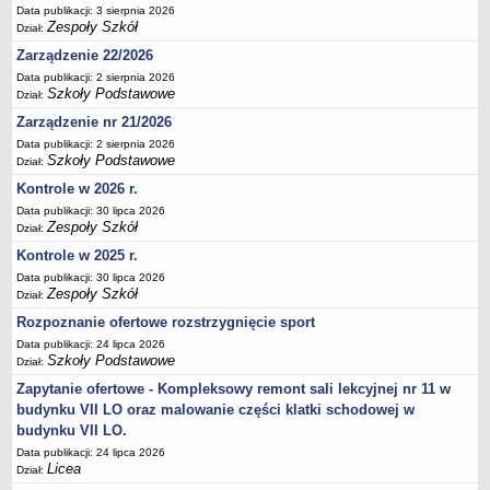
Data publikacji: 3 sierpnia 2026
Deklaracja dostępności
Zespoły Szkół
Dział:
PORADNIE PSYCHOLOGICZNO-PEDAGOGICZNE
Zarządzenie 22/2026
Zespół Poradni
Data publikacji: 2 sierpnia 2026
BIURO FINANSÓW OŚWIATY
Szkoły Podstawowe
Dział:
Dane podstawowe
Zarządzenie nr 21/2026
Statut
Data publikacji: 2 sierpnia 2026
Szkoły Podstawowe
Dział:
Majątek
Kontrole w 2026 r.
Godziny dyżurów
Data publikacji: 30 lipca 2026
Zespoły Szkół
Ogłoszenia
Dział:
Kontrole w 2025 r.
Zarządzenia
Data publikacji: 30 lipca 2026
Rejestry, ewidencje, archiwa
Zespoły Szkół
Dział:
Kontrole
Rozpoznanie ofertowe rozstrzygnięcie sport
PONOWNE WYKORZYSTYWANIE
Data publikacji: 24 lipca 2026
Szkoły Podstawowe
Dział:
Sprawozdania
Zapytanie ofertowe - Kompleksowy remont sali lekcyjnej nr 11 w
Deklaracja dostępności
budynku VII LO oraz malowanie części klatki schodowej w
DEKLARACJA DOSTĘPNOŚCI
budynku VII LO.
OŚWIADCZENIA MAJĄTKOWE
Data publikacji: 24 lipca 2026
Licea
Dział:
PONOWNE WYKORZYSTYWANIE