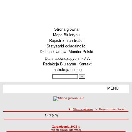
Strona główna
Mapa Biuletynu
Rejestr zmian treści
Statystyki oglądalności
Dziennik Ustaw
Monitor Polski
Menu dodatkowe
Dla słabowidzących
A
powiększ czcionkę
A
standardowy rozmiar czcionki
A
pomniejsz czcionkę
Redakcja Biuletynu
Kontakt
Instrukcja obsługi
Wyszukiwarka artykułów
Szukaj
MENU
Menu
SZKOŁY
Szkoły Podstawowe
ścieżka nawigacji
Strona główna
> Rejestr zmian treści
Licea
Zmiany o pozycjach
1 - 3 (z 3)
Rejestr zmian treści
Zespoły Szkół
Techniczne Zakłady Naukowe
Zarządzenia 2026 r.
rejestr zmian informacji
PRZEDSZKOLA