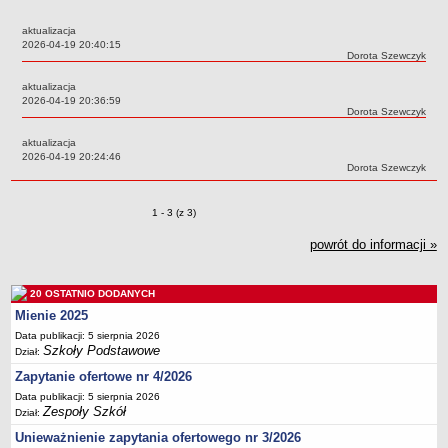
Przedszkola Miejskie
aktualizacja
ARCHIWUM SZKÓŁ I PLACÓWEK
Data:
2026-04-19 20:40:15
Autor:
Dorota Szewczyk
Zlikwidowane gimnazja
aktualizacja
Przekształcone szkoły i placówki
Data:
2026-04-19 20:36:59
Autor:
Dorota Szewczyk
Wielofunkcyjna Placówka
SPECJALNE OŚRODKI SZKOLNO-WYCHOWAWCZE
aktualizacja
Data:
2026-04-19 20:24:46
Specjalny Ośrodek nr 1
Autor:
Dorota Szewczyk
Specjalny Ośrodek nr 5
BURSA MIEJSKA
Zmiany o pozycjach
1 - 3 (z 3)
Dane podstawowe
powrót do informacji »
Statut
Majątek
20 OSTATNIO DODANYCH
Godziny dyżurów
Mienie 2025
Ogłoszenie
Data publikacji: 5 sierpnia 2026
Szkoły Podstawowe
Dział:
Zarządzenia
Zapytanie ofertowe nr 4/2026
Kontrole
Data publikacji: 5 sierpnia 2026
Zespoły Szkół
Rejestry, ewidencje, archiwa
Dział:
Unieważnienie zapytania ofertowego nr 3/2026
Sprawozdania