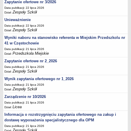
UDOSTĘPNIANIE INFORMACJI PUBLICZNEJ
Zapytanie ofertowe nr 3/2026
OCHRONA DANYCH OSOBOWYCH
Data publikacji: 22 lipca 2026
Zespoły Szkół
Dział:
Unieważnienie
Data publikacji: 22 lipca 2026
Zespoły Szkół
Dział:
Wyniki naboru na stanowisko referenta w Miejskim Przedszkolu nr
41 w Częstochowie
Data publikacji: 21 lipca 2026
Przedszkola Miejskie
Dział:
Zapytanie ofertowe nr 2_2026
Data publikacji: 21 lipca 2026
Zespoły Szkół
Dział:
Wynik zapytania ofertowego nr 1_2026
Data publikacji: 21 lipca 2026
Zespoły Szkół
Dział:
Zarządzenie nr 10/2026
Data publikacji: 21 lipca 2026
Licea
Dział:
Informacja o rozstrzygnięciu zapytania ofertowego na zakup i
dostawę wyposażenia specjalistycznego dla OPM
Data publikacji: 21 lipca 2026
Zespoły Szkół
Dział: