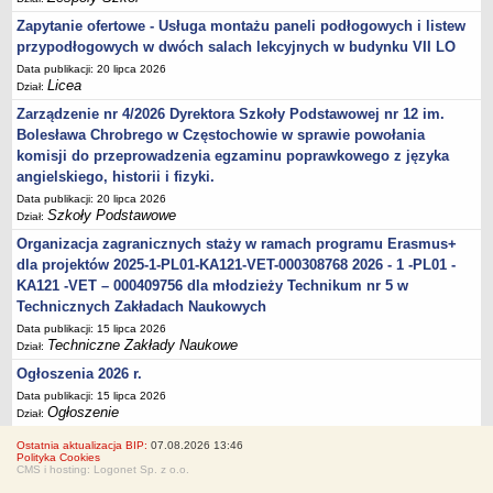
Zapytanie ofertowe - Usługa montażu paneli podłogowych i listew
przypodłogowych w dwóch salach lekcyjnych w budynku VII LO
Data publikacji: 20 lipca 2026
Licea
Dział:
Zarządzenie nr 4/2026 Dyrektora Szkoły Podstawowej nr 12 im.
Bolesława Chrobrego w Częstochowie w sprawie powołania
komisji do przeprowadzenia egzaminu poprawkowego z języka
angielskiego, historii i fizyki.
Data publikacji: 20 lipca 2026
Szkoły Podstawowe
Dział:
Organizacja zagranicznych staży w ramach programu Erasmus+
dla projektów 2025-1-PL01-KA121-VET-000308768 2026 - 1 -PL01 -
KA121 -VET – 000409756 dla młodzieży Technikum nr 5 w
Technicznych Zakładach Naukowych
Data publikacji: 15 lipca 2026
Techniczne Zakłady Naukowe
Dział:
Ogłoszenia 2026 r.
Data publikacji: 15 lipca 2026
Ogłoszenie
Dział:
Ostatnia aktualizacja BIP:
07.08.2026 13:46
Polityka Cookies
CMS i hosting: Logonet Sp. z o.o.