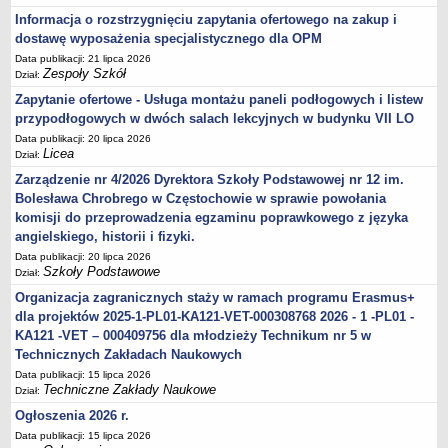
Informacja o rozstrzygnięciu zapytania ofertowego na zakup i
dostawę wyposażenia specjalistycznego dla OPM
Data publikacji: 21 lipca 2026
Zespoły Szkół
Dział:
Zapytanie ofertowe - Usługa montażu paneli podłogowych i listew
przypodłogowych w dwóch salach lekcyjnych w budynku VII LO
Data publikacji: 20 lipca 2026
Licea
Dział:
Zarządzenie nr 4/2026 Dyrektora Szkoły Podstawowej nr 12 im.
Bolesława Chrobrego w Częstochowie w sprawie powołania
komisji do przeprowadzenia egzaminu poprawkowego z języka
angielskiego, historii i fizyki.
Data publikacji: 20 lipca 2026
Szkoły Podstawowe
Dział:
Organizacja zagranicznych staży w ramach programu Erasmus+
dla projektów 2025-1-PL01-KA121-VET-000308768 2026 - 1 -PL01 -
KA121 -VET – 000409756 dla młodzieży Technikum nr 5 w
Technicznych Zakładach Naukowych
Data publikacji: 15 lipca 2026
Techniczne Zakłady Naukowe
Dział:
Ogłoszenia 2026 r.
Data publikacji: 15 lipca 2026