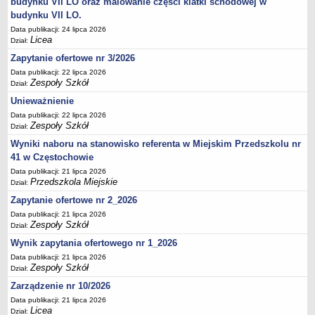
budynku VII LO oraz malowanie części klatki schodowej w
UDOSTĘPNIANIE INFORMACJI PUBLICZNEJ
budynku VII LO.
OCHRONA DANYCH OSOBOWYCH
Data publikacji: 24 lipca 2026
Licea
Dział:
Zapytanie ofertowe nr 3/2026
Data publikacji: 22 lipca 2026
Zespoły Szkół
Dział:
Unieważnienie
Data publikacji: 22 lipca 2026
Zespoły Szkół
Dział:
Wyniki naboru na stanowisko referenta w Miejskim Przedszkolu nr
41 w Częstochowie
Data publikacji: 21 lipca 2026
Przedszkola Miejskie
Dział:
Zapytanie ofertowe nr 2_2026
Data publikacji: 21 lipca 2026
Zespoły Szkół
Dział:
Wynik zapytania ofertowego nr 1_2026
Data publikacji: 21 lipca 2026
Zespoły Szkół
Dział:
Zarządzenie nr 10/2026
Data publikacji: 21 lipca 2026
Licea
Dział: