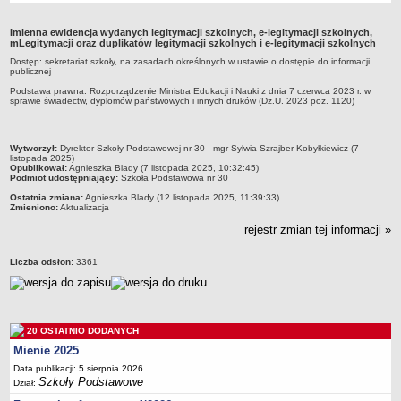
Przedszkola Miejskie
Imienna ewidencja wydanych legitymacji szkolnych, e-legitymacji szkolnych,
ARCHIWUM SZKÓŁ I PLACÓWEK
mLegitymacji oraz duplikatów legitymacji szkolnych i e-legitymacji szkolnych
Zlikwidowane gimnazja
Dostęp: sekretariat szkoły, na zasadach określonych w ustawie o dostępie do informacji
publicznej
Przekształcone szkoły i placówki
Podstawa prawna: Rozporządzenie Ministra Edukacji i Nauki z dnia 7 czerwca 2023 r. w
sprawie świadectw, dyplomów państwowych i innych druków (Dz.U. 2023 poz. 1120)
Wielofunkcyjna Placówka
SPECJALNE OŚRODKI SZKOLNO-WYCHOWAWCZE
Specjalny Ośrodek nr 1
metryczka
Wytworzył:
Dyrektor Szkoły Podstawowej nr 30 - mgr Sylwia Szrajber-Kobyłkiewicz (7
listopada 2025)
Specjalny Ośrodek nr 5
Opublikował:
Agnieszka Blady (7 listopada 2025, 10:32:45)
Podmiot udostępniający:
Szkoła Podstawowa nr 30
BURSA MIEJSKA
Ostatnia zmiana:
Agnieszka Blady (12 listopada 2025, 11:39:33)
Dane podstawowe
Zmieniono:
Aktualizacja
rejestr zmian tej informacji »
Statut
Majątek
Liczba odsłon:
3361
Godziny dyżurów
Ogłoszenie
Zarządzenia
20 OSTATNIO DODANYCH
Kontrole
Mienie 2025
Rejestry, ewidencje, archiwa
Data publikacji: 5 sierpnia 2026
Szkoły Podstawowe
Dział:
Sprawozdania