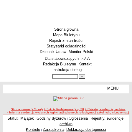
Strona główna
Mapa Biuletynu
Rejestr zmian treści
Statystyki oglądalności
Dziennik Ustaw
Monitor Polski
Menu dodatkowe
Dla słabowidzących
A
powiększ czcionkę
A
standardowy rozmiar czcionki
A
pomniejsz czcionkę
Redakcja Biuletynu
Kontakt
Instrukcja obsługi
Wyszukiwarka artykułów
Szukaj
MENU
Menu
SZKOŁY
Szkoły Podstawowe
ścieżka nawigacji
Strona główna
> Szkoły
> Szkoły Podstawowe
> sp30
> Rejestry, ewidencje, archiwa
Licea
> Imienna ewidencja wydanych legitymacji szkolnych, e-legitymacji szkolnych, mLegitymacji or
Zespoły Szkół
Statut
Majątek
Godziny dyżurów
Ogłoszenia
Rejestry, ewidencje,
|
|
|
|
archiwa
Techniczne Zakłady Naukowe
Kontrole
Zarządzenia
Deklaracja dostępności
|
|
PRZEDSZKOLA