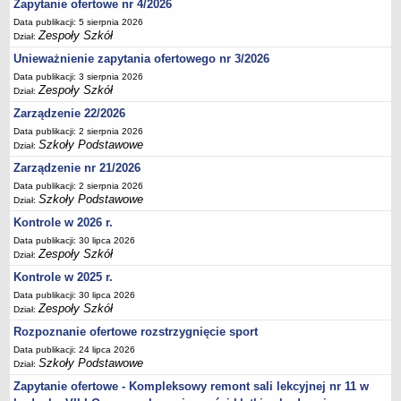
Zapytanie ofertowe nr 4/2026
Deklaracja dostępności
Data publikacji: 5 sierpnia 2026
Zespoły Szkół
PORADNIE PSYCHOLOGICZNO-PEDAGOGICZNE
Dział:
Zespół Poradni
Unieważnienie zapytania ofertowego nr 3/2026
BIURO FINANSÓW OŚWIATY
Data publikacji: 3 sierpnia 2026
Zespoły Szkół
Dział:
Dane podstawowe
Zarządzenie 22/2026
Statut
Data publikacji: 2 sierpnia 2026
Majątek
Szkoły Podstawowe
Dział:
Godziny dyżurów
Zarządzenie nr 21/2026
Ogłoszenia
Data publikacji: 2 sierpnia 2026
Szkoły Podstawowe
Dział:
Zarządzenia
Kontrole w 2026 r.
Rejestry, ewidencje, archiwa
Data publikacji: 30 lipca 2026
Zespoły Szkół
Dział:
Kontrole
Kontrole w 2025 r.
PONOWNE WYKORZYSTYWANIE
Data publikacji: 30 lipca 2026
Sprawozdania
Zespoły Szkół
Dział:
Deklaracja dostępności
Rozpoznanie ofertowe rozstrzygnięcie sport
DEKLARACJA DOSTĘPNOŚCI
Data publikacji: 24 lipca 2026
Szkoły Podstawowe
Dział:
OŚWIADCZENIA MAJĄTKOWE
PONOWNE WYKORZYSTYWANIE
Zapytanie ofertowe - Kompleksowy remont sali lekcyjnej nr 11 w