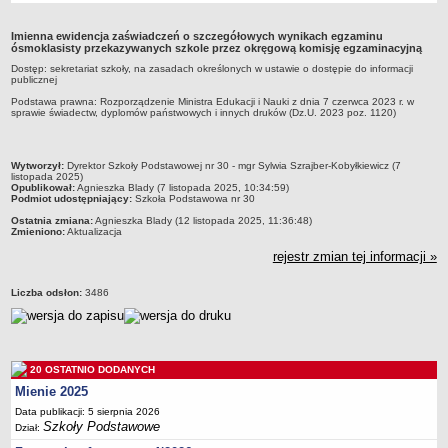
Przedszkola Miejskie
Imienna ewidencja zaświadczeń o szczegółowych wynikach egzaminu
ARCHIWUM SZKÓŁ I PLACÓWEK
ósmoklasisty przekazywanych szkole przez okręgową komisję egzaminacyjną
Zlikwidowane gimnazja
Dostęp: sekretariat szkoły, na zasadach określonych w ustawie o dostępie do informacji
publicznej
Przekształcone szkoły i placówki
Podstawa prawna: Rozporządzenie Ministra Edukacji i Nauki z dnia 7 czerwca 2023 r. w
sprawie świadectw, dyplomów państwowych i innych druków (Dz.U. 2023 poz. 1120)
Wielofunkcyjna Placówka
SPECJALNE OŚRODKI SZKOLNO-WYCHOWAWCZE
Specjalny Ośrodek nr 1
metryczka
Wytworzył:
Dyrektor Szkoły Podstawowej nr 30 - mgr Sylwia Szrajber-Kobyłkiewicz (7
listopada 2025)
Specjalny Ośrodek nr 5
Opublikował:
Agnieszka Blady (7 listopada 2025, 10:34:59)
Podmiot udostępniający:
Szkoła Podstawowa nr 30
BURSA MIEJSKA
Ostatnia zmiana:
Agnieszka Blady (12 listopada 2025, 11:36:48)
Dane podstawowe
Zmieniono:
Aktualizacja
rejestr zmian tej informacji »
Statut
Majątek
Liczba odsłon:
3486
Godziny dyżurów
Ogłoszenie
Zarządzenia
20 OSTATNIO DODANYCH
Kontrole
Mienie 2025
Rejestry, ewidencje, archiwa
Data publikacji: 5 sierpnia 2026
Szkoły Podstawowe
Dział:
Sprawozdania