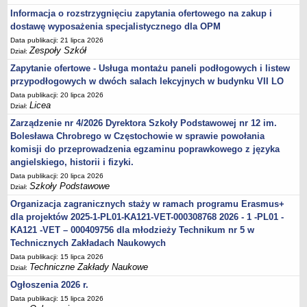
Informacja o rozstrzygnięciu zapytania ofertowego na zakup i
dostawę wyposażenia specjalistycznego dla OPM
Data publikacji: 21 lipca 2026
Zespoły Szkół
Dział:
Zapytanie ofertowe - Usługa montażu paneli podłogowych i listew
przypodłogowych w dwóch salach lekcyjnych w budynku VII LO
Data publikacji: 20 lipca 2026
Licea
Dział:
Zarządzenie nr 4/2026 Dyrektora Szkoły Podstawowej nr 12 im.
Bolesława Chrobrego w Częstochowie w sprawie powołania
komisji do przeprowadzenia egzaminu poprawkowego z języka
angielskiego, historii i fizyki.
Data publikacji: 20 lipca 2026
Szkoły Podstawowe
Dział:
Organizacja zagranicznych staży w ramach programu Erasmus+
dla projektów 2025-1-PL01-KA121-VET-000308768 2026 - 1 -PL01 -
KA121 -VET – 000409756 dla młodzieży Technikum nr 5 w
Technicznych Zakładach Naukowych
Data publikacji: 15 lipca 2026
Techniczne Zakłady Naukowe
Dział:
Ogłoszenia 2026 r.
Data publikacji: 15 lipca 2026