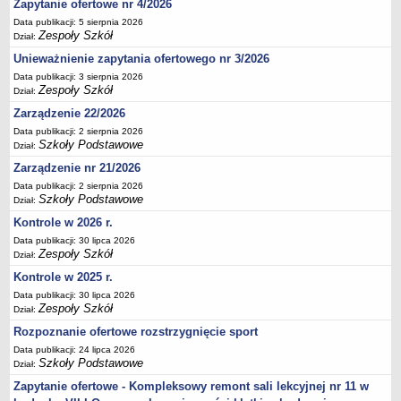
Zapytanie ofertowe nr 4/2026
Deklaracja dostępności
Data publikacji: 5 sierpnia 2026
Zespoły Szkół
PORADNIE PSYCHOLOGICZNO-PEDAGOGICZNE
Dział:
Zespół Poradni
Unieważnienie zapytania ofertowego nr 3/2026
BIURO FINANSÓW OŚWIATY
Data publikacji: 3 sierpnia 2026
Zespoły Szkół
Dział:
Dane podstawowe
Zarządzenie 22/2026
Statut
Data publikacji: 2 sierpnia 2026
Majątek
Szkoły Podstawowe
Dział:
Godziny dyżurów
Zarządzenie nr 21/2026
Ogłoszenia
Data publikacji: 2 sierpnia 2026
Szkoły Podstawowe
Dział:
Zarządzenia
Kontrole w 2026 r.
Rejestry, ewidencje, archiwa
Data publikacji: 30 lipca 2026
Zespoły Szkół
Dział:
Kontrole
Kontrole w 2025 r.
PONOWNE WYKORZYSTYWANIE
Data publikacji: 30 lipca 2026
Sprawozdania
Zespoły Szkół
Dział:
Deklaracja dostępności
Rozpoznanie ofertowe rozstrzygnięcie sport
DEKLARACJA DOSTĘPNOŚCI
Data publikacji: 24 lipca 2026
Szkoły Podstawowe
Dział:
OŚWIADCZENIA MAJĄTKOWE
PONOWNE WYKORZYSTYWANIE
Zapytanie ofertowe - Kompleksowy remont sali lekcyjnej nr 11 w