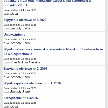
budynku VII LO oraz malowanie części klatki schodowej w
UDOSTĘPNIANIE INFORMACJI PUBLICZNEJ
budynku VII LO.
OCHRONA DANYCH OSOBOWYCH
Data publikacji: 24 lipca 2026
Licea
Dział:
Zapytanie ofertowe nr 3/2026
Data publikacji: 22 lipca 2026
Zespoły Szkół
Dział:
Unieważnienie
Data publikacji: 22 lipca 2026
Zespoły Szkół
Dział:
Wyniki naboru na stanowisko referenta w Miejskim Przedszkolu nr
41 w Częstochowie
Data publikacji: 21 lipca 2026
Przedszkola Miejskie
Dział:
Zapytanie ofertowe nr 2_2026
Data publikacji: 21 lipca 2026
Zespoły Szkół
Dział:
Wynik zapytania ofertowego nr 1_2026
Data publikacji: 21 lipca 2026
Zespoły Szkół
Dział:
Zarządzenie nr 10/2026
Data publikacji: 21 lipca 2026
Licea
Dział: