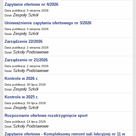
Zapytanie ofertowe nr 4/2026
Deklaracja dostępności
Data publikacji: 5 sierpnia 2026
PORADNIE PSYCHOLOGICZNO-PEDAGOGICZNE
Zespoły Szkół
Dział:
Zespół Poradni
Unieważnienie zapytania ofertowego nr 3/2026
BIURO FINANSÓW OŚWIATY
Data publikacji: 3 sierpnia 2026
Dane podstawowe
Zespoły Szkół
Dział:
Statut
Zarządzenie 22/2026
Majątek
Data publikacji: 2 sierpnia 2026
Szkoły Podstawowe
Dział:
Godziny dyżurów
Zarządzenie nr 21/2026
Ogłoszenia
Data publikacji: 2 sierpnia 2026
Szkoły Podstawowe
Zarządzenia
Dział:
Kontrole w 2026 r.
Rejestry, ewidencje, archiwa
Data publikacji: 30 lipca 2026
Kontrole
Zespoły Szkół
Dział:
PONOWNE WYKORZYSTYWANIE
Kontrole w 2025 r.
Sprawozdania
Data publikacji: 30 lipca 2026
Zespoły Szkół
Dział:
Deklaracja dostępności
Rozpoznanie ofertowe rozstrzygnięcie sport
DEKLARACJA DOSTĘPNOŚCI
Data publikacji: 24 lipca 2026
OŚWIADCZENIA MAJĄTKOWE
Szkoły Podstawowe
Dział:
PONOWNE WYKORZYSTYWANIE
Zapytanie ofertowe - Kompleksowy remont sali lekcyjnej nr 11 w