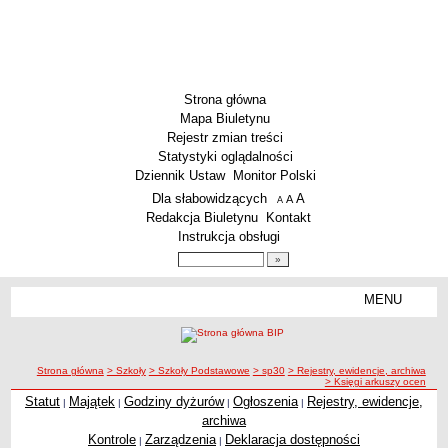
Strona główna
Mapa Biuletynu
Rejestr zmian treści
Statystyki oglądalności
Dziennik Ustaw
Monitor Polski
Menu dodatkowe
Dla słabowidzących
A
powiększ czcionkę
A
standardowy rozmiar czcionki
A
pomniejsz czcionkę
Redakcja Biuletynu
Kontakt
Instrukcja obsługi
Wyszukiwarka artykułów
Szukaj
MENU
Menu
SZKOŁY
Szkoły Podstawowe
ścieżka nawigacji
Strona główna
> Szkoły
> Szkoły Podstawowe
> sp30
> Rejestry, ewidencje, archiwa
Licea
> Księgi arkuszy ocen
Zespoły Szkół
Statut
Majątek
Godziny dyżurów
Ogłoszenia
Rejestry, ewidencje,
|
|
|
|
archiwa
Techniczne Zakłady Naukowe
Kontrole
Zarządzenia
Deklaracja dostępności
|
|
PRZEDSZKOLA