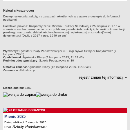
Przedszkola Miejskie
Księgi arkuszy ocen
ARCHIWUM SZKÓŁ I PLACÓWEK
Dostęp: sekretariat szkoły, na zasadach określonych w ustawie o dostępie do informacji
Zlikwidowane gimnazja
publicznej
Przekształcone szkoły i placówki
Podstawa prawna: Rozporządzenie Ministra Edukacji Narodowej z 25 sierpnia 2017 r. w
sprawie sposobu prowadzenia przez publiczne przedszkola, szkoły i placówki dokumentacji
przebiegu nauczania, działalności wychowawczej i opiekuńczej oraz rodzajów tej
Wielofunkcyjna Placówka
dokumentacji (Dz.U. z 2017 r. poz. 1646 ze zm.)
SPECJALNE OŚRODKI SZKOLNO-WYCHOWAWCZE
Specjalny Ośrodek nr 1
metryczka
Wytworzył:
Dyrektor Szkoły Podstawowej nr 30 - mgr Sylwia Szrajber-Kobyłkiewicz (7
Specjalny Ośrodek nr 5
listopada 2025)
Opublikował:
Agnieszka Blady (7 listopada 2025, 11:37:43)
Podmiot udostępniający:
Szkoła Podstawowa nr 30
BURSA MIEJSKA
Dane podstawowe
Ostatnia zmiana:
Agnieszka Blady (12 listopada 2025, 11:30:49)
Zmieniono:
Aktualizacja
Statut
rejestr zmian tej informacji »
Majątek
Liczba odsłon:
3363
Godziny dyżurów
Ogłoszenie
Zarządzenia
20 OSTATNIO DODANYCH
Kontrole
Mienie 2025
Rejestry, ewidencje, archiwa
Data publikacji: 5 sierpnia 2026
Szkoły Podstawowe
Sprawozdania
Dział: