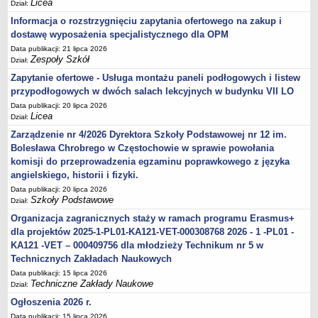
Licea
Dział:
Informacja o rozstrzygnięciu zapytania ofertowego na zakup i
dostawę wyposażenia specjalistycznego dla OPM
Data publikacji: 21 lipca 2026
Zespoły Szkół
Dział:
Zapytanie ofertowe - Usługa montażu paneli podłogowych i listew
przypodłogowych w dwóch salach lekcyjnych w budynku VII LO
Data publikacji: 20 lipca 2026
Licea
Dział:
Zarządzenie nr 4/2026 Dyrektora Szkoły Podstawowej nr 12 im.
Bolesława Chrobrego w Częstochowie w sprawie powołania
komisji do przeprowadzenia egzaminu poprawkowego z języka
angielskiego, historii i fizyki.
Data publikacji: 20 lipca 2026
Szkoły Podstawowe
Dział:
Organizacja zagranicznych staży w ramach programu Erasmus+
dla projektów 2025-1-PL01-KA121-VET-000308768 2026 - 1 -PL01 -
KA121 -VET – 000409756 dla młodzieży Technikum nr 5 w
Technicznych Zakładach Naukowych
Data publikacji: 15 lipca 2026
Techniczne Zakłady Naukowe
Dział:
Ogłoszenia 2026 r.
Data publikacji: 15 lipca 2026