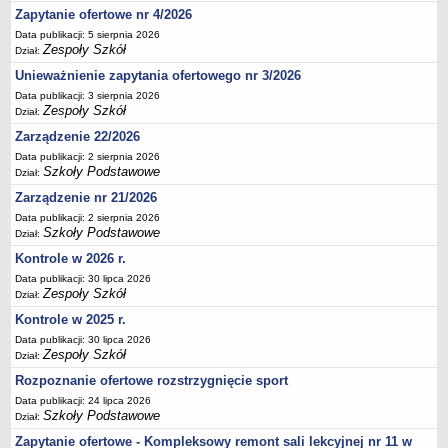
Zapytanie ofertowe nr 4/2026
Deklaracja dostępności
Data publikacji: 5 sierpnia 2026
PORADNIE PSYCHOLOGICZNO-PEDAGOGICZNE
Zespoły Szkół
Dział:
Zespół Poradni
Unieważnienie zapytania ofertowego nr 3/2026
BIURO FINANSÓW OŚWIATY
Data publikacji: 3 sierpnia 2026
Dane podstawowe
Zespoły Szkół
Dział:
Statut
Zarządzenie 22/2026
Majątek
Data publikacji: 2 sierpnia 2026
Szkoły Podstawowe
Dział:
Godziny dyżurów
Zarządzenie nr 21/2026
Ogłoszenia
Data publikacji: 2 sierpnia 2026
Szkoły Podstawowe
Zarządzenia
Dział:
Kontrole w 2026 r.
Rejestry, ewidencje, archiwa
Data publikacji: 30 lipca 2026
Kontrole
Zespoły Szkół
Dział:
PONOWNE WYKORZYSTYWANIE
Kontrole w 2025 r.
Sprawozdania
Data publikacji: 30 lipca 2026
Zespoły Szkół
Dział:
Deklaracja dostępności
Rozpoznanie ofertowe rozstrzygnięcie sport
DEKLARACJA DOSTĘPNOŚCI
Data publikacji: 24 lipca 2026
OŚWIADCZENIA MAJĄTKOWE
Szkoły Podstawowe
Dział:
PONOWNE WYKORZYSTYWANIE
Zapytanie ofertowe - Kompleksowy remont sali lekcyjnej nr 11 w