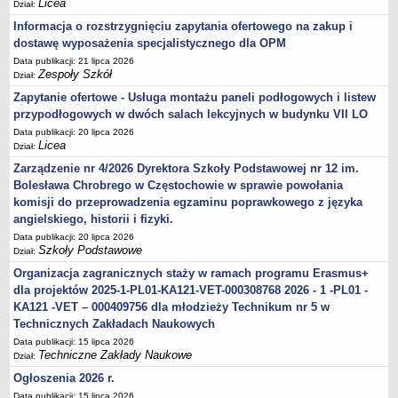
Licea
Dział:
Informacja o rozstrzygnięciu zapytania ofertowego na zakup i
dostawę wyposażenia specjalistycznego dla OPM
Data publikacji: 21 lipca 2026
Zespoły Szkół
Dział:
Zapytanie ofertowe - Usługa montażu paneli podłogowych i listew
przypodłogowych w dwóch salach lekcyjnych w budynku VII LO
Data publikacji: 20 lipca 2026
Licea
Dział:
Zarządzenie nr 4/2026 Dyrektora Szkoły Podstawowej nr 12 im.
Bolesława Chrobrego w Częstochowie w sprawie powołania
komisji do przeprowadzenia egzaminu poprawkowego z języka
angielskiego, historii i fizyki.
Data publikacji: 20 lipca 2026
Szkoły Podstawowe
Dział:
Organizacja zagranicznych staży w ramach programu Erasmus+
dla projektów 2025-1-PL01-KA121-VET-000308768 2026 - 1 -PL01 -
KA121 -VET – 000409756 dla młodzieży Technikum nr 5 w
Technicznych Zakładach Naukowych
Data publikacji: 15 lipca 2026
Techniczne Zakłady Naukowe
Dział:
Ogłoszenia 2026 r.
Data publikacji: 15 lipca 2026