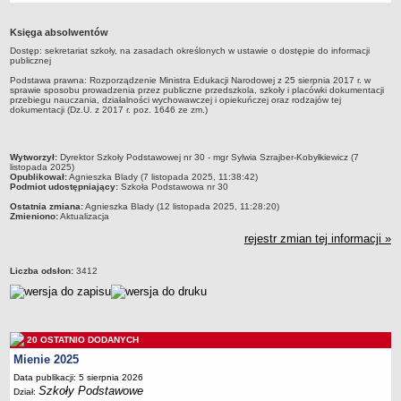
Przedszkola Miejskie
Księga absolwentów
ARCHIWUM SZKÓŁ I PLACÓWEK
Dostęp: sekretariat szkoły, na zasadach określonych w ustawie o dostępie do informacji
Zlikwidowane gimnazja
publicznej
Przekształcone szkoły i placówki
Podstawa prawna: Rozporządzenie Ministra Edukacji Narodowej z 25 sierpnia 2017 r. w
sprawie sposobu prowadzenia przez publiczne przedszkola, szkoły i placówki dokumentacji
przebiegu nauczania, działalności wychowawczej i opiekuńczej oraz rodzajów tej
Wielofunkcyjna Placówka
dokumentacji (Dz.U. z 2017 r. poz. 1646 ze zm.)
SPECJALNE OŚRODKI SZKOLNO-WYCHOWAWCZE
Specjalny Ośrodek nr 1
metryczka
Wytworzył:
Dyrektor Szkoły Podstawowej nr 30 - mgr Sylwia Szrajber-Kobyłkiewicz (7
Specjalny Ośrodek nr 5
listopada 2025)
Opublikował:
Agnieszka Blady (7 listopada 2025, 11:38:42)
Podmiot udostępniający:
Szkoła Podstawowa nr 30
BURSA MIEJSKA
Dane podstawowe
Ostatnia zmiana:
Agnieszka Blady (12 listopada 2025, 11:28:20)
Zmieniono:
Aktualizacja
Statut
rejestr zmian tej informacji »
Majątek
Liczba odsłon:
3412
Godziny dyżurów
Ogłoszenie
Zarządzenia
20 OSTATNIO DODANYCH
Kontrole
Mienie 2025
Rejestry, ewidencje, archiwa
Data publikacji: 5 sierpnia 2026
Szkoły Podstawowe
Sprawozdania
Dział: