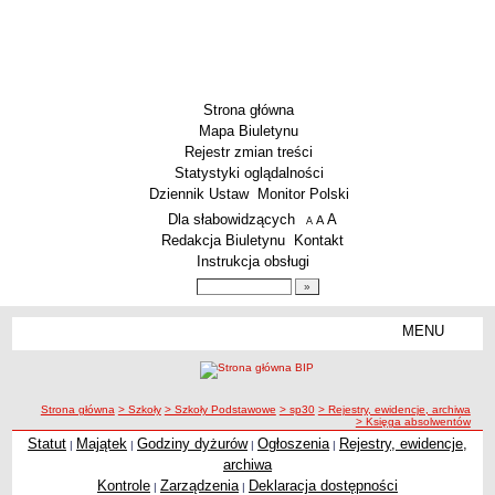
Strona główna
Mapa Biuletynu
Rejestr zmian treści
Statystyki oglądalności
Dziennik Ustaw
Monitor Polski
Menu dodatkowe
Dla słabowidzących
A
powiększ czcionkę
A
standardowy rozmiar czcionki
A
pomniejsz czcionkę
Redakcja Biuletynu
Kontakt
Instrukcja obsługi
Wyszukiwarka artykułów
Szukaj
MENU
Menu
SZKOŁY
Szkoły Podstawowe
ścieżka nawigacji
Strona główna
> Szkoły
> Szkoły Podstawowe
> sp30
> Rejestry, ewidencje, archiwa
Licea
> Księga absolwentów
Zespoły Szkół
Statut
Majątek
Godziny dyżurów
Ogłoszenia
Rejestry, ewidencje,
|
|
|
|
archiwa
Techniczne Zakłady Naukowe
Kontrole
Zarządzenia
Deklaracja dostępności
|
|
PRZEDSZKOLA