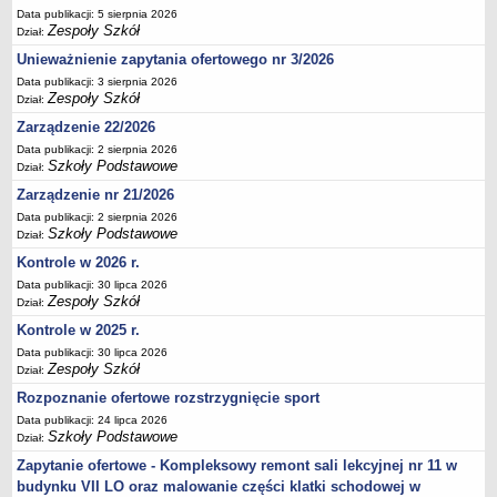
Data publikacji: 5 sierpnia 2026
Deklaracja dostępności
Zespoły Szkół
Dział:
PORADNIE PSYCHOLOGICZNO-PEDAGOGICZNE
Unieważnienie zapytania ofertowego nr 3/2026
Zespół Poradni
Data publikacji: 3 sierpnia 2026
BIURO FINANSÓW OŚWIATY
Zespoły Szkół
Dział:
Dane podstawowe
Zarządzenie 22/2026
Statut
Data publikacji: 2 sierpnia 2026
Szkoły Podstawowe
Dział:
Majątek
Zarządzenie nr 21/2026
Godziny dyżurów
Data publikacji: 2 sierpnia 2026
Ogłoszenia
Szkoły Podstawowe
Dział:
Zarządzenia
Kontrole w 2026 r.
Data publikacji: 30 lipca 2026
Rejestry, ewidencje, archiwa
Zespoły Szkół
Dział:
Kontrole
Kontrole w 2025 r.
PONOWNE WYKORZYSTYWANIE
Data publikacji: 30 lipca 2026
Zespoły Szkół
Dział:
Sprawozdania
Rozpoznanie ofertowe rozstrzygnięcie sport
Deklaracja dostępności
Data publikacji: 24 lipca 2026
DEKLARACJA DOSTĘPNOŚCI
Szkoły Podstawowe
Dział:
OŚWIADCZENIA MAJĄTKOWE
Zapytanie ofertowe - Kompleksowy remont sali lekcyjnej nr 11 w
PONOWNE WYKORZYSTYWANIE
budynku VII LO oraz malowanie części klatki schodowej w