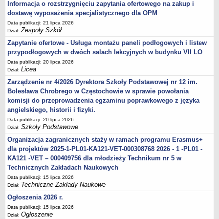
Informacja o rozstrzygnięciu zapytania ofertowego na zakup i
dostawę wyposażenia specjalistycznego dla OPM
Data publikacji: 21 lipca 2026
Zespoły Szkół
Dział:
Zapytanie ofertowe - Usługa montażu paneli podłogowych i listew
przypodłogowych w dwóch salach lekcyjnych w budynku VII LO
Data publikacji: 20 lipca 2026
Licea
Dział:
Zarządzenie nr 4/2026 Dyrektora Szkoły Podstawowej nr 12 im.
Bolesława Chrobrego w Częstochowie w sprawie powołania
komisji do przeprowadzenia egzaminu poprawkowego z języka
angielskiego, historii i fizyki.
Data publikacji: 20 lipca 2026
Szkoły Podstawowe
Dział:
Organizacja zagranicznych staży w ramach programu Erasmus+
dla projektów 2025-1-PL01-KA121-VET-000308768 2026 - 1 -PL01 -
KA121 -VET – 000409756 dla młodzieży Technikum nr 5 w
Technicznych Zakładach Naukowych
Data publikacji: 15 lipca 2026
Techniczne Zakłady Naukowe
Dział:
Ogłoszenia 2026 r.
Data publikacji: 15 lipca 2026
Ogłoszenie
Dział: