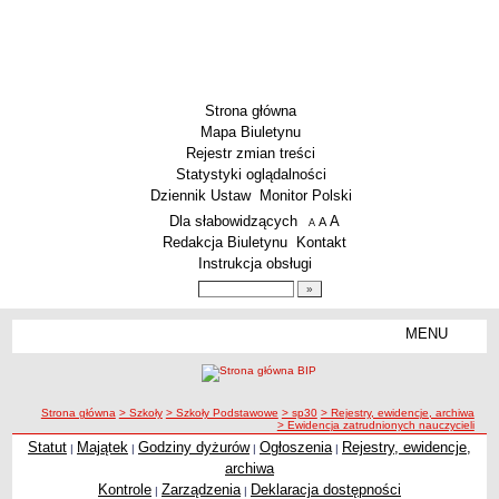
Strona główna
Mapa Biuletynu
Rejestr zmian treści
Statystyki oglądalności
Dziennik Ustaw
Monitor Polski
Menu dodatkowe
Dla słabowidzących
A
powiększ czcionkę
A
standardowy rozmiar czcionki
A
pomniejsz czcionkę
Redakcja Biuletynu
Kontakt
Instrukcja obsługi
Wyszukiwarka artykułów
Szukaj
MENU
Menu
SZKOŁY
Szkoły Podstawowe
ścieżka nawigacji
Strona główna
> Szkoły
> Szkoły Podstawowe
> sp30
> Rejestry, ewidencje, archiwa
Licea
> Ewidencja zatrudnionych nauczycieli
Zespoły Szkół
Statut
Majątek
Godziny dyżurów
Ogłoszenia
Rejestry, ewidencje,
|
|
|
|
archiwa
Techniczne Zakłady Naukowe
Kontrole
Zarządzenia
Deklaracja dostępności
|
|
PRZEDSZKOLA