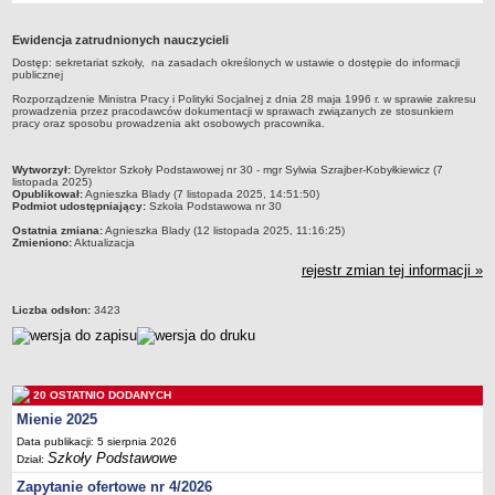
Przedszkola Miejskie
Ewidencja zatrudnionych nauczycieli
ARCHIWUM SZKÓŁ I PLACÓWEK
Dostęp: sekretariat szkoły, na zasadach określonych w ustawie o dostępie do informacji
Zlikwidowane gimnazja
publicznej
Przekształcone szkoły i placówki
Rozporządzenie Ministra Pracy i Polityki Socjalnej z dnia 28 maja 1996 r. w sprawie zakresu
prowadzenia przez pracodawców dokumentacji w sprawach związanych ze stosunkiem
pracy oraz sposobu prowadzenia akt osobowych pracownika.
Wielofunkcyjna Placówka
SPECJALNE OŚRODKI SZKOLNO-WYCHOWAWCZE
metryczka
Wytworzył:
Dyrektor Szkoły Podstawowej nr 30 - mgr Sylwia Szrajber-Kobyłkiewicz (7
Specjalny Ośrodek nr 1
listopada 2025)
Opublikował:
Agnieszka Blady (7 listopada 2025, 14:51:50)
Specjalny Ośrodek nr 5
Podmiot udostępniający:
Szkoła Podstawowa nr 30
Ostatnia zmiana:
Agnieszka Blady (12 listopada 2025, 11:16:25)
BURSA MIEJSKA
Zmieniono:
Aktualizacja
Dane podstawowe
rejestr zmian tej informacji »
Statut
Liczba odsłon:
3423
Majątek
Godziny dyżurów
Ogłoszenie
20 OSTATNIO DODANYCH
Zarządzenia
Mienie 2025
Kontrole
Data publikacji: 5 sierpnia 2026
Rejestry, ewidencje, archiwa
Szkoły Podstawowe
Dział:
Sprawozdania
Zapytanie ofertowe nr 4/2026