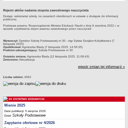
Przedszkola Miejskie
Rejestr aktów nadania stopnia zawodowego nauczyciela
ARCHIWUM SZKÓŁ I PLACÓWEK
Dostęp: sekretariat szkoły, na zasadach określonych w ustawie o dostępie do informacji
Zlikwidowane gimnazja
publicznej
Przekształcone szkoły i placówki
Podstawa prawna: Rozporządzenie Ministra Edukacji i Nauki z dnia 6 września 2022 r. w
sprawie uzyskiwania stopni awansu zawodowego przez nauczycieli
Wielofunkcyjna Placówka
SPECJALNE OŚRODKI SZKOLNO-WYCHOWAWCZE
metryczka
Wytworzył:
Dyrektor Szkoły Podstawowej nr 30 - mgr Sylwia Szrajber-Kobyłkiewicz (7
listopada 2025)
Specjalny Ośrodek nr 1
Opublikował:
Agnieszka Blady (7 listopada 2025, 14:56:35)
Podmiot udostępniający:
Szkoła Podstawowa nr 30
Specjalny Ośrodek nr 5
Ostatnia zmiana:
Agnieszka Blady (12 listopada 2025, 11:09:43)
Zmieniono:
Aktualizacja
BURSA MIEJSKA
Dane podstawowe
rejestr zmian tej informacji »
Statut
Liczba odsłon:
4563
Majątek
Godziny dyżurów
Ogłoszenie
20 OSTATNIO DODANYCH
Zarządzenia
Mienie 2025
Kontrole
Data publikacji: 5 sierpnia 2026
Szkoły Podstawowe
Dział:
Rejestry, ewidencje, archiwa
Zapytanie ofertowe nr 4/2026
Sprawozdania