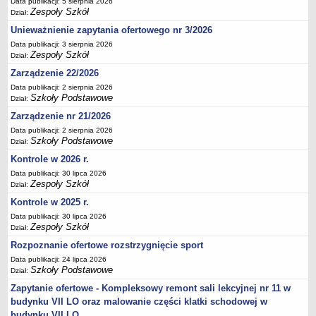
Data publikacji: 5 sierpnia 2026
Zespoły Szkół
Deklaracja dostępności
Dział:
PORADNIE PSYCHOLOGICZNO-PEDAGOGICZNE
Unieważnienie zapytania ofertowego nr 3/2026
Zespół Poradni
Data publikacji: 3 sierpnia 2026
Zespoły Szkół
Dział:
BIURO FINANSÓW OŚWIATY
Zarządzenie 22/2026
Dane podstawowe
Data publikacji: 2 sierpnia 2026
Statut
Szkoły Podstawowe
Dział:
Majątek
Zarządzenie nr 21/2026
Godziny dyżurów
Data publikacji: 2 sierpnia 2026
Szkoły Podstawowe
Dział:
Ogłoszenia
Kontrole w 2026 r.
Zarządzenia
Data publikacji: 30 lipca 2026
Zespoły Szkół
Rejestry, ewidencje, archiwa
Dział:
Kontrole w 2025 r.
Kontrole
Data publikacji: 30 lipca 2026
PONOWNE WYKORZYSTYWANIE
Zespoły Szkół
Dział:
Sprawozdania
Rozpoznanie ofertowe rozstrzygnięcie sport
Deklaracja dostępności
Data publikacji: 24 lipca 2026
Szkoły Podstawowe
Dział:
DEKLARACJA DOSTĘPNOŚCI
Zapytanie ofertowe - Kompleksowy remont sali lekcyjnej nr 11 w
OŚWIADCZENIA MAJĄTKOWE
budynku VII LO oraz malowanie części klatki schodowej w
PONOWNE WYKORZYSTYWANIE
budynku VII LO.