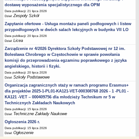
dostawę wyposażenia specjalistycznego dla OPM
Data publikacji: 21 lipca 2026
Zespoły Szkół
Dział:
Zapytanie ofertowe - Usługa montażu paneli podłogowych i listew
przypodłogowych w dwóch salach lekcyjnych w budynku VII LO
Data publikacji: 20 lipca 2026
Licea
Dział:
Zarządzenie nr 4/2026 Dyrektora Szkoły Podstawowej nr 12 im.
Bolesława Chrobrego w Częstochowie w sprawie powołania
komisji do przeprowadzenia egzaminu poprawkowego z języka
angielskiego, historii i fizyki.
Data publikacji: 20 lipca 2026
Szkoły Podstawowe
Dział:
Organizacja zagranicznych staży w ramach programu Erasmus+
dla projektów 2025-1-PL01-KA121-VET-000308768 2026 - 1 -PL01 -
KA121 -VET – 000409756 dla młodzieży Technikum nr 5 w
Technicznych Zakładach Naukowych
Data publikacji: 15 lipca 2026
Techniczne Zakłady Naukowe
Dział:
Ogłoszenia 2026 r.
Data publikacji: 15 lipca 2026
Ogłoszenie
Dział: