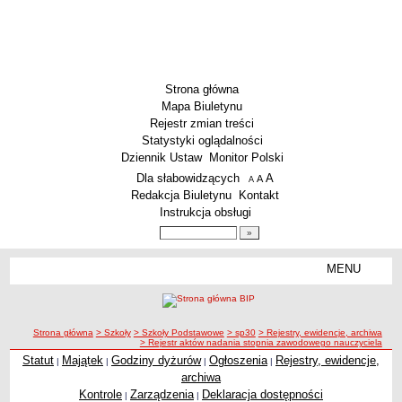
Strona główna
Mapa Biuletynu
Rejestr zmian treści
Statystyki oglądalności
Dziennik Ustaw
Monitor Polski
Menu dodatkowe
Dla słabowidzących
A
powiększ czcionkę
A
standardowy rozmiar czcionki
A
pomniejsz czcionkę
Redakcja Biuletynu
Kontakt
Instrukcja obsługi
Wyszukiwarka artykułów
Szukaj
MENU
Menu
SZKOŁY
Szkoły Podstawowe
ścieżka nawigacji
Strona główna
> Szkoły
> Szkoły Podstawowe
> sp30
> Rejestry, ewidencje, archiwa
Licea
> Rejestr aktów nadania stopnia zawodowego nauczyciela
Zespoły Szkół
Statut
Majątek
Godziny dyżurów
Ogłoszenia
Rejestry, ewidencje,
|
|
|
|
archiwa
Techniczne Zakłady Naukowe
Kontrole
Zarządzenia
Deklaracja dostępności
|
|
PRZEDSZKOLA