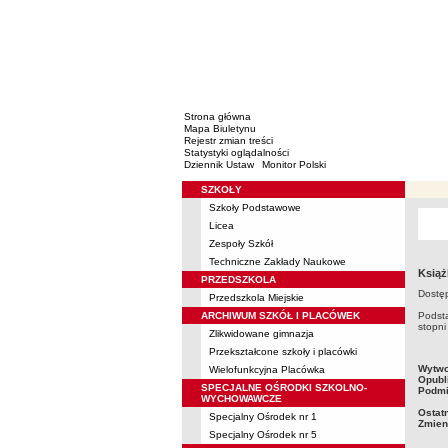
Strona główna
Mapa Biuletynu
Rejestr zmian treści
Statystyki oglądalności
Dziennik Ustaw
Monitor Polski
SZKOŁY
Menu
Szkoły Podstawowe
Licea
Zespoły Szkół
Techniczne Zakłady Naukowe
Książ
PRZEDSZKOLA
Dostęp
Przedszkola Miejskie
ARCHIWUM SZKÓŁ I PLACÓWEK
Podsta
stopn
Zlikwidowane gimnazja
Przekształcone szkoły i placówki
metry
Wytwo
Wielofunkcyjna Placówka
Opubl
SPECJALNE OŚRODKI SZKOLNO-
Podmi
WYCHOWAWCZE
Ostat
Specjalny Ośrodek nr 1
Zmien
Specjalny Ośrodek nr 5