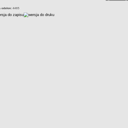
a odsłon:
4465