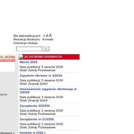
BIP - Oświata Częstochowa
Menu dodatkowe
A
powiększ czcionkę
A
standardowy rozmiar czcionki
Dla słabowidzących
A
pomniejsz czcionkę
Redakcja Biuletynu
Kontakt
Instrukcja obsługi
Wyszukiwarka artykułów
Szukaj
cje, archiwa
20 OSTATNIO DODANYCH
nauczycieli
Mienie 2025
Data publikacji: 5 sierpnia 2026
Dział:
Szkoły Podstawowe
Zapytanie ofertowe nr 4/2026
Data publikacji: 5 sierpnia 2026
Dział:
Zespoły Szkół
Unieważnienie zapytania ofertowego nr
3/2026
iwania
Data publikacji: 3 sierpnia 2026
Dział:
Zespoły Szkół
Zarządzenie 22/2026
Data publikacji: 2 sierpnia 2026
Dział:
Szkoły Podstawowe
Zarządzenie nr 21/2026
Data publikacji: 2 sierpnia 2026
Dział:
Szkoły Podstawowe
Kontrole w 2026 r.
informacji »