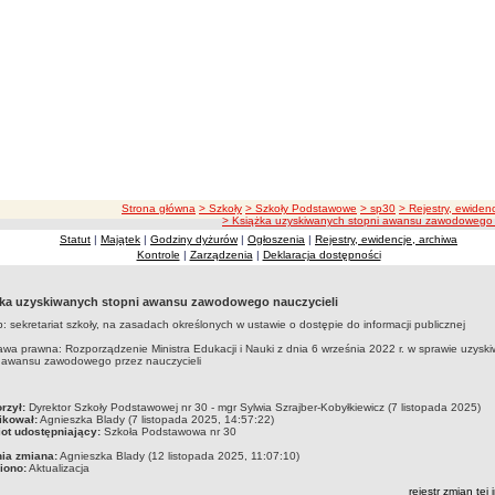
ścieżka nawigacji
Strona główna
> Szkoły
> Szkoły Podstawowe
> sp30
> Rejestry, ewiden
> Książka uzyskiwanych stopni awansu zawodowego 
Statut
|
Majątek
|
Godziny dyżurów
|
Ogłoszenia
|
Rejestry, ewidencje, archiwa
Kontrole
|
Zarządzenia
|
Deklaracja dostępności
ka uzyskiwanych stopni awansu zawodowego nauczycieli
: sekretariat szkoły, na zasadach określonych w ustawie o dostępie do informacji publicznej
wa prawna: Rozporządzenie Ministra Edukacji i Nauki z dnia 6 września 2022 r. w sprawie uzysk
i awansu zawodowego przez nauczycieli
czka
rzył:
Dyrektor Szkoły Podstawowej nr 30 - mgr Sylwia Szrajber-Kobyłkiewicz (7 listopada 2025)
ikował:
Agnieszka Blady (7 listopada 2025, 14:57:22)
ot udostępniający:
Szkoła Podstawowa nr 30
nia zmiana:
Agnieszka Blady (12 listopada 2025, 11:07:10)
iono:
Aktualizacja
rejestr zmian tej 