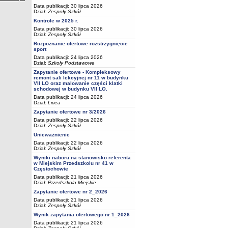
Data publikacji: 30 lipca 2026
Dział:
Zespoły Szkół
Kontrole w 2025 r.
Data publikacji: 30 lipca 2026
Dział:
Zespoły Szkół
Rozpoznanie ofertowe rozstrzygnięcie
sport
Data publikacji: 24 lipca 2026
Dział:
Szkoły Podstawowe
Zapytanie ofertowe - Kompleksowy
remont sali lekcyjnej nr 11 w budynku
VII LO oraz malowanie części klatki
schodowej w budynku VII LO.
Data publikacji: 24 lipca 2026
Dział:
Licea
Zapytanie ofertowe nr 3/2026
Data publikacji: 22 lipca 2026
Dział:
Zespoły Szkół
Unieważnienie
Data publikacji: 22 lipca 2026
Dział:
Zespoły Szkół
Wyniki naboru na stanowisko referenta
w Miejskim Przedszkolu nr 41 w
Częstochowie
Data publikacji: 21 lipca 2026
Dział:
Przedszkola Miejskie
Zapytanie ofertowe nr 2_2026
Data publikacji: 21 lipca 2026
Dział:
Zespoły Szkół
Wynik zapytania ofertowego nr 1_2026
Data publikacji: 21 lipca 2026