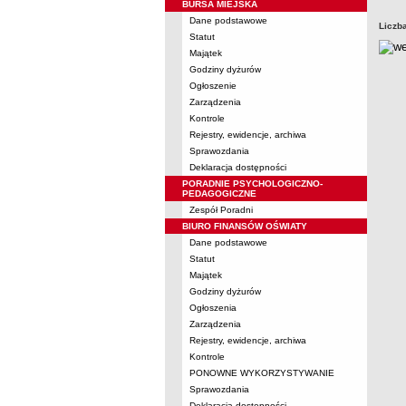
BURSA MIEJSKA
Dane podstawowe
Liczb
Statut
Majątek
Godziny dyżurów
Ogłoszenie
Zarządzenia
Kontrole
Rejestry, ewidencje, archiwa
Sprawozdania
Deklaracja dostępności
PORADNIE PSYCHOLOGICZNO-
PEDAGOGICZNE
Zespół Poradni
BIURO FINANSÓW OŚWIATY
Dane podstawowe
Statut
Majątek
Godziny dyżurów
Ogłoszenia
Zarządzenia
Rejestry, ewidencje, archiwa
Kontrole
PONOWNE WYKORZYSTYWANIE
Sprawozdania
Deklaracja dostępności