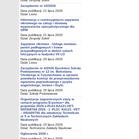
Dział:
Zespoły Szkół
Zarządzenie nr 10/2026
Data publikacji: 21 lipca 2026
Dział:
Licea
Informacja o rozstrzygnięciu zapytania
ofertowego na zakup i dostawę
wyposażenia specjalistycznego dla
OPM
Data publikacji: 21 lipca 2026
Dział:
Zespoły Szkół
Zapytanie ofertowe - Usługa montażu
paneli podłogowych i listew
przypodłogowych w dwóch salach
lekcyjnych w budynku VII LO
Data publikacji: 20 lipca 2026
Dział:
Licea
Zarządzenie nr 4/2026 Dyrektora Szkoły
Podstawowej nr 12 im. Bolesława
Chrobrego w Częstochowie w sprawie
powołania komisji do przeprowadzenia
egzaminu poprawkowego z języka
angielskiego, historii i fizyki.
Data publikacji: 20 lipca 2026
Dział:
Szkoły Podstawowe
Organizacja zagranicznych staży w
ramach programu Erasmus+ dla
projektów 2025-1-PL01-KA121-VET-
000308768 2026 - 1 -PL01 -KA121 -VET
– 000409756 dla młodzieży Technikum
nr 5 w Technicznych Zakładach
Naukowych
Data publikacji: 15 lipca 2026
Dział:
Techniczne Zakłady Naukowe
Ogłoszenia 2026 r.
Data publikacji: 15 lipca 2026