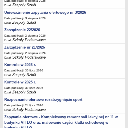
Data publikacji: 5 sierpnia 2026
Deklaracja dostępności
Zespoły Szkół
Dział:
PORADNIE PSYCHOLOGICZNO-PEDAGOGICZNE
Unieważnienie zapytania ofertowego nr 3/2026
Zespół Poradni
Data publikacji: 3 sierpnia 2026
Zespoły Szkół
Dział:
BIURO FINANSÓW OŚWIATY
Zarządzenie 22/2026
Dane podstawowe
Data publikacji: 2 sierpnia 2026
Statut
Szkoły Podstawowe
Dział:
Majątek
Zarządzenie nr 21/2026
Godziny dyżurów
Data publikacji: 2 sierpnia 2026
Szkoły Podstawowe
Dział:
Ogłoszenia
Kontrole w 2026 r.
Zarządzenia
Data publikacji: 30 lipca 2026
Rejestry, ewidencje, archiwa
Zespoły Szkół
Dział:
Kontrole
Kontrole w 2025 r.
Data publikacji: 30 lipca 2026
PONOWNE WYKORZYSTYWANIE
Zespoły Szkół
Dział:
Sprawozdania
Rozpoznanie ofertowe rozstrzygnięcie sport
Deklaracja dostępności
Data publikacji: 24 lipca 2026
Szkoły Podstawowe
Dział:
DEKLARACJA DOSTĘPNOŚCI
Zapytanie ofertowe - Kompleksowy remont sali lekcyjnej nr 11 w
OŚWIADCZENIA MAJĄTKOWE
budynku VII LO oraz malowanie części klatki schodowej w
PONOWNE WYKORZYSTYWANIE
budynku VII LO.