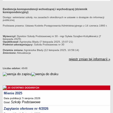
Przedszkola Miejskie
Ewidencja korespondencji wchodzącej i wychodzącej (dziennik
ARCHIWUM SZKÓŁ I PLACÓWEK
korespondencyjny)
Zlikwidowane gimnazja
Dostęp: sekretariat szkoły, na zasadach określonych w ustawie o dostępie do informacji
publicznej
Przekształcone szkoły i placówki
Podstawa prawna: Ustawa Kodeks Postępowania Administracyjnego z 14 czerwca 1960 r.
Wielofunkcyjna Placówka
SPECJALNE OŚRODKI SZKOLNO-WYCHOWAWCZE
metryczka
Wytworzył:
Dyrektor Szkoły Podstawowej nr 30 - mgr Sylwia Szrajber-Kobyłkiewicz (7
listopada 2025)
Specjalny Ośrodek nr 1
Opublikował:
Agnieszka Blady (7 listopada 2025, 15:07:21)
Podmiot udostępniający:
Szkoła Podstawowa nr 30
Specjalny Ośrodek nr 5
Ostatnia zmiana:
Agnieszka Blady (12 listopada 2025, 10:59:14)
BURSA MIEJSKA
Zmieniono:
Aktualizacja
Dane podstawowe
rejestr zmian tej informacji »
Statut
Liczba odsłon:
4648
Majątek
Godziny dyżurów
Ogłoszenie
20 OSTATNIO DODANYCH
Zarządzenia
Mienie 2025
Kontrole
Data publikacji: 5 sierpnia 2026
Szkoły Podstawowe
Dział:
Rejestry, ewidencje, archiwa
Zapytanie ofertowe nr 4/2026
Sprawozdania