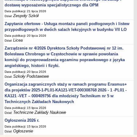
dostawę wyposażenia specjalistycznego dla OPM
Data publikacji: 21 lipca 2026
Zespoły Szkół
Dział:
Zapytanie ofertowe - Usługa montażu paneli podłogowych i listew
przypodłogowych w dwóch salach lekcyjnych w budynku VII LO
Data publikacji: 20 lipca 2026
Licea
Dział:
Zarządzenie nr 4/2026 Dyrektora Szkoły Podstawowej nr 12 im.
Bolesława Chrobrego w Częstochowie w sprawie powołania
komisji do przeprowadzenia egzaminu poprawkowego z języka
angielskiego, historii i fizyki.
Data publikacji: 20 lipca 2026
Szkoły Podstawowe
Dział:
Organizacja zagranicznych staży w ramach programu Erasmus+
dla projektów 2025-1-PL01-KA121-VET-000308768 2026 - 1 -PL01 -
KA121 -VET – 000409756 dla młodzieży Technikum nr 5 w
Technicznych Zakładach Naukowych
Data publikacji: 15 lipca 2026
Techniczne Zakłady Naukowe
Dział:
Ogłoszenia 2026 r.
Data publikacji: 15 lipca 2026
Ogłoszenie
Dział: