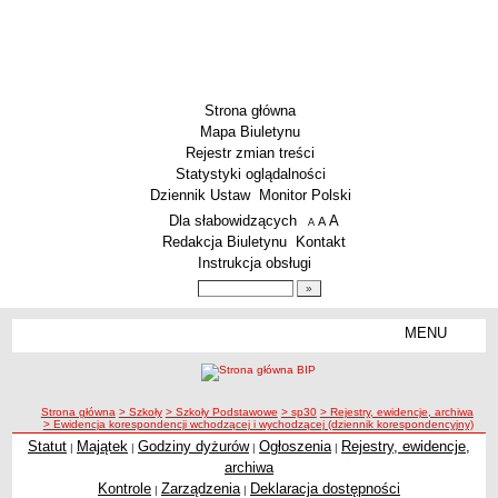
Strona główna
Mapa Biuletynu
Rejestr zmian treści
Statystyki oglądalności
Dziennik Ustaw
Monitor Polski
Menu dodatkowe
Dla słabowidzących
A
powiększ czcionkę
A
standardowy rozmiar czcionki
A
pomniejsz czcionkę
Redakcja Biuletynu
Kontakt
Instrukcja obsługi
Wyszukiwarka artykułów
Szukaj
MENU
Menu
SZKOŁY
Szkoły Podstawowe
ścieżka nawigacji
Strona główna
> Szkoły
> Szkoły Podstawowe
> sp30
> Rejestry, ewidencje, archiwa
Licea
> Ewidencja korespondencji wchodzącej i wychodzącej (dziennik korespondencyjny)
Zespoły Szkół
Statut
Majątek
Godziny dyżurów
Ogłoszenia
Rejestry, ewidencje,
|
|
|
|
archiwa
Techniczne Zakłady Naukowe
Kontrole
Zarządzenia
Deklaracja dostępności
|
|
PRZEDSZKOLA