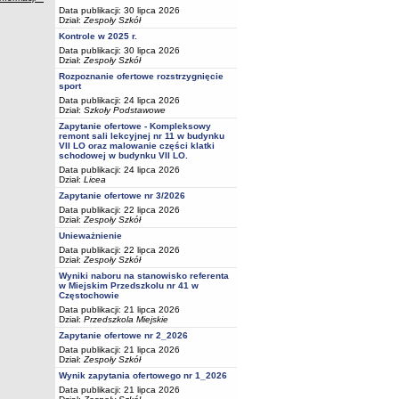
Data publikacji: 30 lipca 2026
Dział:
Zespoły Szkół
Kontrole w 2025 r.
Data publikacji: 30 lipca 2026
Dział:
Zespoły Szkół
Rozpoznanie ofertowe rozstrzygnięcie
sport
Data publikacji: 24 lipca 2026
Dział:
Szkoły Podstawowe
Zapytanie ofertowe - Kompleksowy
remont sali lekcyjnej nr 11 w budynku
VII LO oraz malowanie części klatki
schodowej w budynku VII LO.
Data publikacji: 24 lipca 2026
Dział:
Licea
Zapytanie ofertowe nr 3/2026
Data publikacji: 22 lipca 2026
Dział:
Zespoły Szkół
Unieważnienie
Data publikacji: 22 lipca 2026
Dział:
Zespoły Szkół
Wyniki naboru na stanowisko referenta
w Miejskim Przedszkolu nr 41 w
Częstochowie
Data publikacji: 21 lipca 2026
Dział:
Przedszkola Miejskie
Zapytanie ofertowe nr 2_2026
Data publikacji: 21 lipca 2026
Dział:
Zespoły Szkół
Wynik zapytania ofertowego nr 1_2026
Data publikacji: 21 lipca 2026