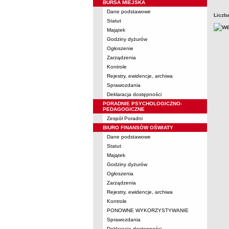
BURSA MIEJSKA
Dane podstawowe
Liczb
Statut
Majątek
Godziny dyżurów
Ogłoszenie
Zarządzenia
Kontrole
Rejestry, ewidencje, archiwa
Sprawozdania
Deklaracja dostępności
PORADNIE PSYCHOLOGICZNO-
PEDAGOGICZNE
Zespół Poradni
BIURO FINANSÓW OŚWIATY
Dane podstawowe
Statut
Majątek
Godziny dyżurów
Ogłoszenia
Zarządzenia
Rejestry, ewidencje, archiwa
Kontrole
PONOWNE WYKORZYSTYWANIE
Sprawozdania
Deklaracja dostępności