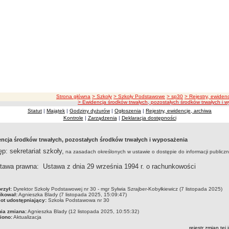
ścieżka nawigacji
Strona główna
> Szkoły
> Szkoły Podstawowe
> sp30
> Rejestry, ewiden
> Ewidencja środków trwałych, pozostałych środków trwałych i 
Statut
|
Majątek
|
Godziny dyżurów
|
Ogłoszenia
|
Rejestry, ewidencje, archiwa
Kontrole
|
Zarządzenia
|
Deklaracja dostępności
ncja środków trwałych, pozostałych środków trwałych i wyposażenia
p: sekretariat szkoły,
na zasadach określonych w ustawie o dostępie do informacji publiczn
tawa prawna: Ustawa z dnia 29 września 1994 r. o rachunkowości
czka
rzył:
Dyrektor Szkoły Podstawowej nr 30 - mgr Sylwia Szrajber-Kobyłkiewicz (7 listopada 2025)
ikował:
Agnieszka Blady (7 listopada 2025, 15:09:47)
ot udostępniający:
Szkoła Podstawowa nr 30
nia zmiana:
Agnieszka Blady (12 listopada 2025, 10:55:32)
iono:
Aktualizacja
rejestr zmian tej 