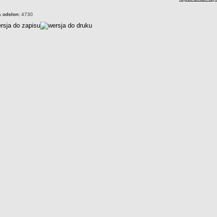
a odsłon:
4730