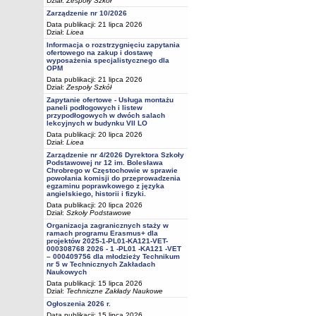
Dział:
Zespoły Szkół
Zarządzenie nr 10/2026
Data publikacji: 21 lipca 2026
Dział:
Licea
Informacja o rozstrzygnięciu zapytania
ofertowego na zakup i dostawę
wyposażenia specjalistycznego dla
OPM
Data publikacji: 21 lipca 2026
Dział:
Zespoły Szkół
Zapytanie ofertowe - Usługa montażu
paneli podłogowych i listew
przypodłogowych w dwóch salach
lekcyjnych w budynku VII LO
Data publikacji: 20 lipca 2026
Dział:
Licea
Zarządzenie nr 4/2026 Dyrektora Szkoły
Podstawowej nr 12 im. Bolesława
Chrobrego w Częstochowie w sprawie
powołania komisji do przeprowadzenia
egzaminu poprawkowego z języka
angielskiego, historii i fizyki.
Data publikacji: 20 lipca 2026
Dział:
Szkoły Podstawowe
Organizacja zagranicznych staży w
ramach programu Erasmus+ dla
projektów 2025-1-PL01-KA121-VET-
000308768 2026 - 1 -PL01 -KA121 -VET
– 000409756 dla młodzieży Technikum
nr 5 w Technicznych Zakładach
Naukowych
Data publikacji: 15 lipca 2026
Dział:
Techniczne Zakłady Naukowe
Ogłoszenia 2026 r.
Data publikacji: 15 lipca 2026