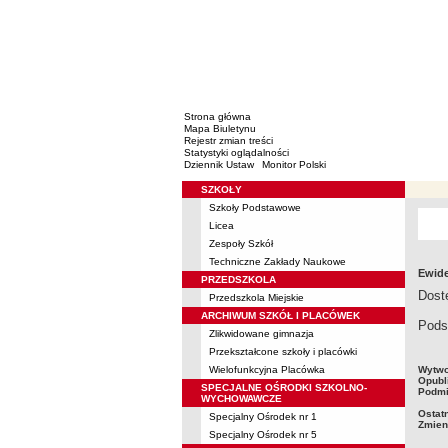
Strona główna
Mapa Biuletynu
Rejestr zmian treści
Statystyki oglądalności
Dziennik Ustaw
Monitor Polski
SZKOŁY
Menu
Szkoły Podstawowe
Licea
Zespoły Szkół
Techniczne Zakłady Naukowe
Ewide
PRZEDSZKOLA
Dostę
Przedszkola Miejskie
ARCHIWUM SZKÓŁ I PLACÓWEK
Pods
Zlikwidowane gimnazja
Przekształcone szkoły i placówki
metry
Wielofunkcyjna Placówka
Wytwo
Opubl
SPECJALNE OŚRODKI SZKOLNO-
Podmi
WYCHOWAWCZE
Ostat
Specjalny Ośrodek nr 1
Zmien
Specjalny Ośrodek nr 5