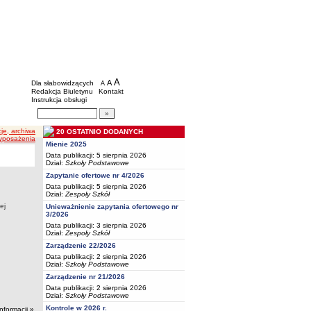
BIP - Oświata Częstochowa
Menu dodatkowe
A
powiększ czcionkę
A
standardowy rozmiar czcionki
Dla słabowidzących
A
pomniejsz czcionkę
Redakcja Biuletynu
Kontakt
Instrukcja obsługi
Wyszukiwarka artykułów
Szukaj
cje, archiwa
20 OSTATNIO DODANYCH
wyposażenia
Mienie 2025
Data publikacji: 5 sierpnia 2026
Dział:
Szkoły Podstawowe
Zapytanie ofertowe nr 4/2026
Data publikacji: 5 sierpnia 2026
Dział:
Zespoły Szkół
ej
Unieważnienie zapytania ofertowego nr
3/2026
Data publikacji: 3 sierpnia 2026
Dział:
Zespoły Szkół
Zarządzenie 22/2026
Data publikacji: 2 sierpnia 2026
Dział:
Szkoły Podstawowe
Zarządzenie nr 21/2026
Data publikacji: 2 sierpnia 2026
Dział:
Szkoły Podstawowe
Kontrole w 2026 r.
informacji »