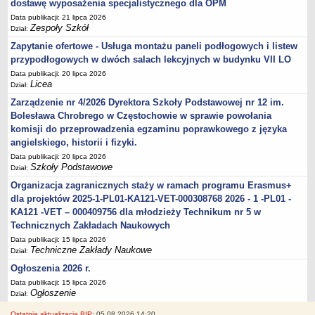
dostawę wyposażenia specjalistycznego dla OPM
Data publikacji: 21 lipca 2026
Zespoły Szkół
Dział:
Zapytanie ofertowe - Usługa montażu paneli podłogowych i listew
przypodłogowych w dwóch salach lekcyjnych w budynku VII LO
Data publikacji: 20 lipca 2026
Licea
Dział:
Zarządzenie nr 4/2026 Dyrektora Szkoły Podstawowej nr 12 im.
Bolesława Chrobrego w Częstochowie w sprawie powołania
komisji do przeprowadzenia egzaminu poprawkowego z języka
angielskiego, historii i fizyki.
Data publikacji: 20 lipca 2026
Szkoły Podstawowe
Dział:
Organizacja zagranicznych staży w ramach programu Erasmus+
dla projektów 2025-1-PL01-KA121-VET-000308768 2026 - 1 -PL01 -
KA121 -VET – 000409756 dla młodzieży Technikum nr 5 w
Technicznych Zakładach Naukowych
Data publikacji: 15 lipca 2026
Techniczne Zakłady Naukowe
Dział:
Ogłoszenia 2026 r.
Data publikacji: 15 lipca 2026
Ogłoszenie
Dział:
Ostatnia aktualizacja BIP:
05.08.2026 14:20