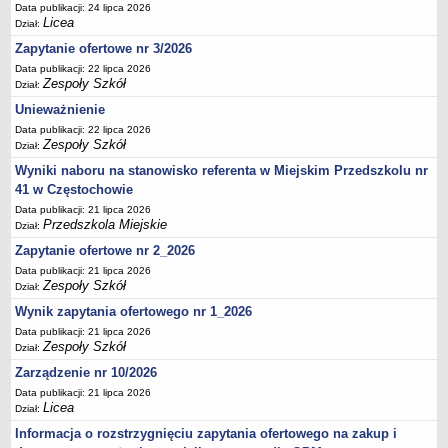
UDOSTĘPNIANIE INFORMACJI PUBLICZNEJ
Data publikacji: 24 lipca 2026
Licea
OCHRONA DANYCH OSOBOWYCH
Dział:
Zapytanie ofertowe nr 3/2026
Data publikacji: 22 lipca 2026
Zespoły Szkół
Dział:
Unieważnienie
Data publikacji: 22 lipca 2026
Zespoły Szkół
Dział:
Wyniki naboru na stanowisko referenta w Miejskim Przedszkolu nr
41 w Częstochowie
Data publikacji: 21 lipca 2026
Przedszkola Miejskie
Dział:
Zapytanie ofertowe nr 2_2026
Data publikacji: 21 lipca 2026
Zespoły Szkół
Dział:
Wynik zapytania ofertowego nr 1_2026
Data publikacji: 21 lipca 2026
Zespoły Szkół
Dział:
Zarządzenie nr 10/2026
Data publikacji: 21 lipca 2026
Licea
Dział:
Informacja o rozstrzygnięciu zapytania ofertowego na zakup i