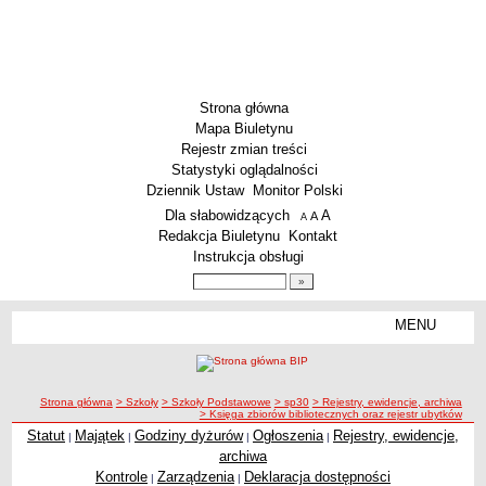
Strona główna
Mapa Biuletynu
Rejestr zmian treści
Statystyki oglądalności
Dziennik Ustaw
Monitor Polski
Menu dodatkowe
Dla słabowidzących
A
powiększ czcionkę
A
standardowy rozmiar czcionki
A
pomniejsz czcionkę
Redakcja Biuletynu
Kontakt
Instrukcja obsługi
Wyszukiwarka artykułów
Szukaj
MENU
Menu
SZKOŁY
Szkoły Podstawowe
ścieżka nawigacji
Strona główna
> Szkoły
> Szkoły Podstawowe
> sp30
> Rejestry, ewidencje, archiwa
Licea
> Księga zbiorów bibliotecznych oraz rejestr ubytków
Zespoły Szkół
Statut
Majątek
Godziny dyżurów
Ogłoszenia
Rejestry, ewidencje,
|
|
|
|
archiwa
Techniczne Zakłady Naukowe
Kontrole
Zarządzenia
Deklaracja dostępności
|
|
PRZEDSZKOLA