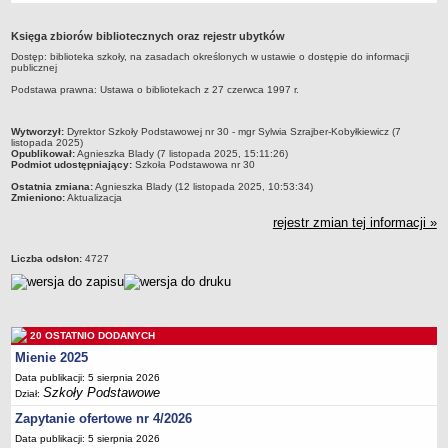
Przedszkola Miejskie
Księga zbiorów bibliotecznych oraz rejestr ubytków
ARCHIWUM SZKÓŁ I PLACÓWEK
Dostęp: biblioteka szkoły, na zasadach określonych w ustawie o dostępie do informacji
Zlikwidowane gimnazja
publicznej
Przekształcone szkoły i placówki
Podstawa prawna: Ustawa o bibliotekach z 27 czerwca 1997 r.
Wielofunkcyjna Placówka
metryczka
Wytworzył:
Dyrektor Szkoły Podstawowej nr 30 - mgr Sylwia Szrajber-Kobyłkiewicz (7
SPECJALNE OŚRODKI SZKOLNO-WYCHOWAWCZE
listopada 2025)
Opublikował:
Agnieszka Blady (7 listopada 2025, 15:11:26)
Specjalny Ośrodek nr 1
Podmiot udostępniający:
Szkoła Podstawowa nr 30
Specjalny Ośrodek nr 5
Ostatnia zmiana:
Agnieszka Blady (12 listopada 2025, 10:53:34)
Zmieniono:
Aktualizacja
BURSA MIEJSKA
rejestr zmian tej informacji »
Dane podstawowe
Statut
Liczba odsłon:
4727
Majątek
Godziny dyżurów
Ogłoszenie
20 OSTATNIO DODANYCH
Mienie 2025
Zarządzenia
Data publikacji: 5 sierpnia 2026
Kontrole
Szkoły Podstawowe
Dział:
Rejestry, ewidencje, archiwa
Zapytanie ofertowe nr 4/2026
Sprawozdania
Data publikacji: 5 sierpnia 2026