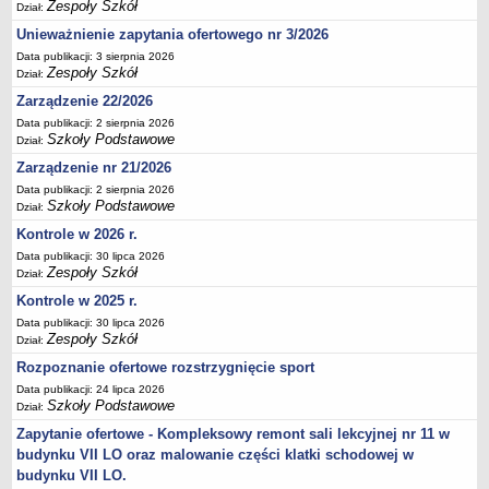
Zespoły Szkół
Dział:
Deklaracja dostępności
Unieważnienie zapytania ofertowego nr 3/2026
PORADNIE PSYCHOLOGICZNO-PEDAGOGICZNE
Data publikacji: 3 sierpnia 2026
Zespół Poradni
Zespoły Szkół
Dział:
BIURO FINANSÓW OŚWIATY
Zarządzenie 22/2026
Dane podstawowe
Data publikacji: 2 sierpnia 2026
Szkoły Podstawowe
Dział:
Statut
Zarządzenie nr 21/2026
Majątek
Data publikacji: 2 sierpnia 2026
Godziny dyżurów
Szkoły Podstawowe
Dział:
Ogłoszenia
Kontrole w 2026 r.
Zarządzenia
Data publikacji: 30 lipca 2026
Zespoły Szkół
Dział:
Rejestry, ewidencje, archiwa
Kontrole w 2025 r.
Kontrole
Data publikacji: 30 lipca 2026
Zespoły Szkół
PONOWNE WYKORZYSTYWANIE
Dział:
Rozpoznanie ofertowe rozstrzygnięcie sport
Sprawozdania
Data publikacji: 24 lipca 2026
Deklaracja dostępności
Szkoły Podstawowe
Dział:
DEKLARACJA DOSTĘPNOŚCI
Zapytanie ofertowe - Kompleksowy remont sali lekcyjnej nr 11 w
OŚWIADCZENIA MAJĄTKOWE
budynku VII LO oraz malowanie części klatki schodowej w
PONOWNE WYKORZYSTYWANIE
budynku VII LO.